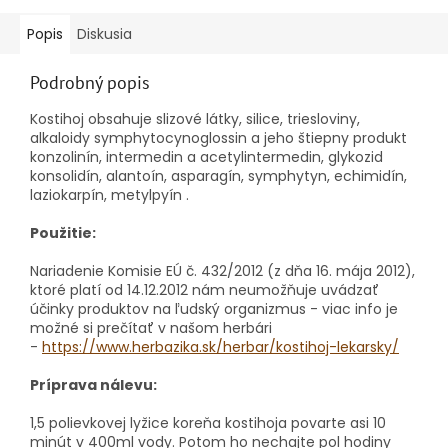
Popis
Diskusia
Podrobný popis
Kostihoj obsahuje slizové látky, silice, triesloviny,
alkaloidy symphytocynoglossin a jeho štiepny produkt
konzolinín, intermedin a acetylintermedin, glykozid
konsolidín, alantoín, asparagín, symphytyn, echimidín,
laziokarpín, metylpyín .
Použitie:
Nariadenie Komisie EÚ č. 432/2012 (z dňa 16. mája 2012),
ktoré platí od 14.12.2012 nám neumožňuje uvádzať
účinky produktov na ľudský organizmus - viac info je
možné si prečítať v našom herbári
-
https://www.herbazika.sk/herbar/kostihoj-lekarsky/
Príprava nálevu:
1,5 polievkovej lyžice koreňa kostihoja povarte asi 10
minút v 400ml vody. Potom ho nechajte pol hodiny