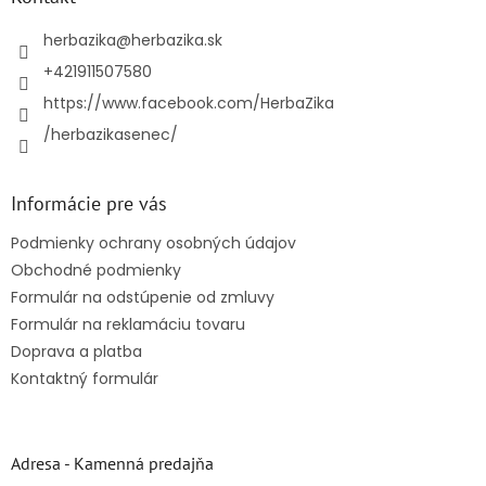
t
i
herbazika
@
herbazika.sk
e
+421911507580
https://www.facebook.com/HerbaZika
/herbazikasenec/
Informácie pre vás
Podmienky ochrany osobných údajov
Obchodné podmienky
Formulár na odstúpenie od zmluvy
Formulár na reklamáciu tovaru
Doprava a platba
Kontaktný formulár
Adresa - Kamenná predajňa