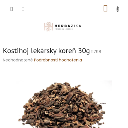
Prejsť
NÁKUP
na
obsah
KOŠÍK
Kostihoj lekársky koreň 30g
11798
Priemerné
Neohodnotené
Podrobnosti hodnotenia
hodnotenie
produktu
je
0,0
z
5
hviezdičiek.