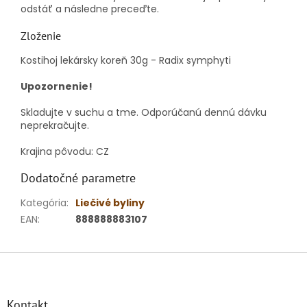
odstáť a následne preceďte.
Zloženie
Kostihoj lekársky koreň 30g - Radix symphyti
Upozornenie!
Skladujte v suchu a tme. Odporúčanú dennú dávku
neprekračujte.
Krajina pôvodu: CZ
Dodatočné parametre
Kategória
:
Liečivé byliny
EAN
:
888888883107
Z
á
p
ä
Kontakt