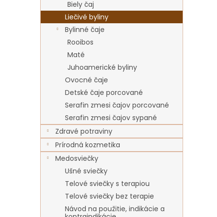
Biely čaj
Liečivé byliny
Bylinné čaje
Rooibos
Maté
Juhoamerické byliny
Ovocné čaje
Detské čaje porcované
Serafin zmesi čajov porcované
Serafin zmesi čajov sypané
Zdravé potraviny
Prírodná kozmetika
Medosviečky
Ušné sviečky
Telové sviečky s terapiou
Telové sviečky bez terapie
Návod na použitie, indikácie a
kontraindikácie