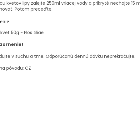
žicu kvetov lipy zalejte 250ml vriacej vody a prikryté nechajte 15 
úhovať. Potom preceďte.
enie
 kvet 50g - Flos tiliae
zornenie!
dujte v suchu a tme. Odporúčanú dennú dávku neprekračujte.
ina pôvodu: CZ