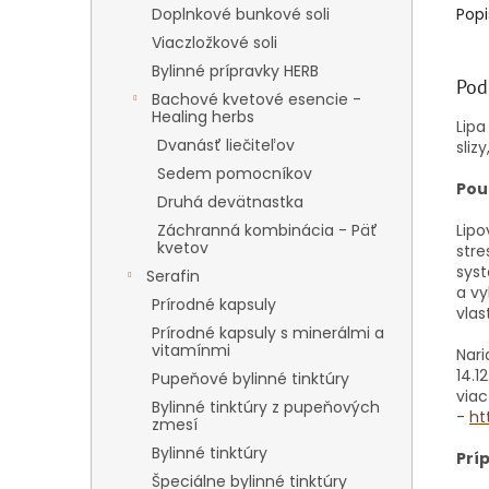
Doplnkové bunkové soli
Popi
Viaczložkové soli
Bylinné prípravky HERB
Pod
Bachové kvetové esencie -
Healing herbs
Lipa
Dvanásť liečiteľov
sliz
Sedem pomocníkov
Použ
Druhá devätnastka
Záchranná kombinácia - Päť
Lipo
kvetov
stre
sys
Serafin
a vy
Prírodné kapsuly
vlas
Prírodné kapsuly s minerálmi a
vitamínmi
Nari
14.1
Pupeňové bylinné tinktúry
viac
Bylinné tinktúry z pupeňových
-
ht
zmesí
Bylinné tinktúry
Prí
Špeciálne bylinné tinktúry