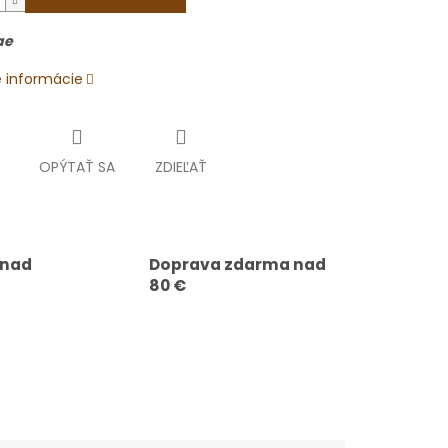
ae
é informácie
OPÝTAŤ SA
ZDIEĽAŤ
 nad
Doprava zdarma nad
80 €