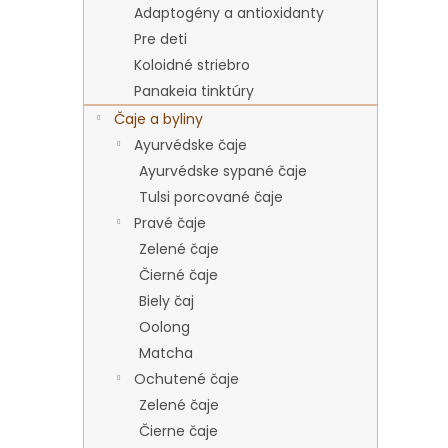
Adaptogény a antioxidanty
Pre deti
Koloidné striebro
Panakeia tinktúry
Čaje a byliny
Ayurvédske čaje
Ayurvédske sypané čaje
Tulsi porcované čaje
Pravé čaje
Zelené čaje
Čierné čaje
Biely čaj
Oolong
Matcha
Ochutené čaje
Zelené čaje
Čierne čaje