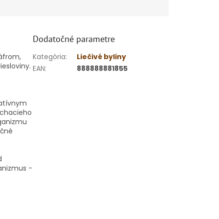
Dodatočné parametre
gáfrom,
Kategória
:
Liečivé byliny
riesloviny.
EAN
:
888888881855
datívnym
dýchacieho
rganizmu
ačné
d
anizmus -