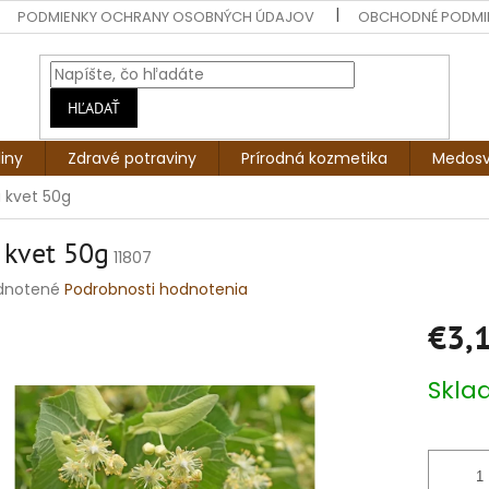
PODMIENKY OCHRANY OSOBNÝCH ÚDAJOV
OBCHODNÉ PODMI
HĽADAŤ
liny
Zdravé potraviny
Prírodná kozmetika
Medosv
a kvet 50g
 kvet 50g
11807
rné
dnotené
Podrobnosti hodnotenia
enie
€3,
tu
Jednotko
Skl
cena:
čiek.