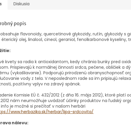
s
Diskusia
robný popis
 obsahuje flavonoidy, quercetinové glykozidy, rutín, glykozidy s 
y, éterický olej, linalool, cineol, geraniol, fenolkarbonové kyseliny, t
itie:
vé kvety sa radia k antioxidantom, kedy chránia bunky pred oxi
som. Prispievajú k normálnej činnosti srdca, pečene, obličiek a 
tému (vykašliavanie). Podporujú prirodzenú obranyschopnosť o
lučovanie vody z tela. V neposlednom rade sa im pripisujú relax
tnosti, pozitívny vplyv na zdravý spánok.
adenie Komisie EÚ č. 432/2012 (z dňa 16. mája 2012), ktoré platí o
2.2012 nám neumožňuje uvádzať účinky produktov na ľudský org
 info je možné si prečítať v našom herbári
tps://www.herbazika.sk/herbar/lipa-srdcovita/
prava nálevu: