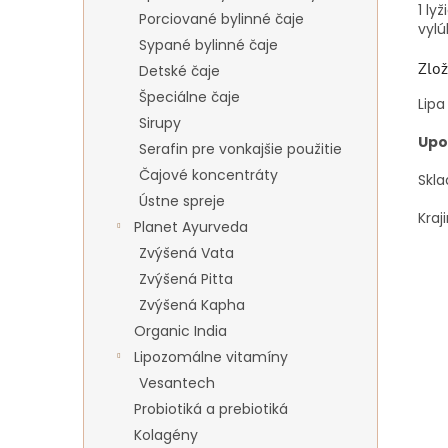
1 ly
Porciované bylinné čaje
vyl
Sypané bylinné čaje
Zlož
Detské čaje
Špeciálne čaje
Lipa
Sirupy
Upo
Serafin pre vonkajšie použitie
Čajové koncentráty
Skla
Ústne spreje
Kraj
Planet Ayurveda
Zvýšená Vata
Zvýšená Pitta
Zvýšená Kapha
Organic India
Lipozomálne vitamíny
Vesantech
Probiotiká a prebiotiká
Kolagény