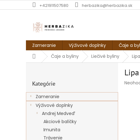
Prejsť
+421911507580
herbazika@herbazika.sk
na
obsah
Zameranie
Výživové doplnky
Čaje a by
Domov
Čaje a byliny
Liečivé byliny
Lip
B
Lipa
o
Preskočiť
č
Prieme
Neoho
Kategórie
kategórie
n
hodnot
ý
produk
Zameranie
p
je
Výživové doplnky
a
0,0
z
n
Andrej Medveď
5
e
Akciové balíčky
hviezdi
l
Imunita
Trávenie