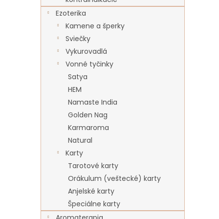
Ezoterika
Kamene a šperky
Sviečky
Vykurovadlá
Vonné tyčinky
Satya
HEM
Namaste India
Golden Nag
Karmaroma
Natural
Karty
Tarotové karty
Orákulum (veštecké) karty
Anjelské karty
Špeciálne karty
Aromaterapia