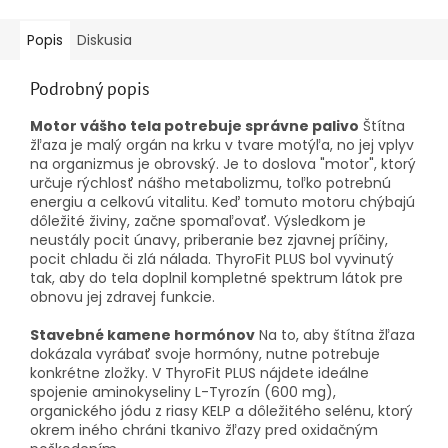
Popis
Diskusia
Podrobný popis
Motor vášho tela potrebuje správne palivo
Štítna
žľaza je malý orgán na krku v tvare motýľa, no jej vplyv
na organizmus je obrovský. Je to doslova "motor", ktorý
určuje rýchlosť nášho metabolizmu, toľko potrebnú
energiu a celkovú vitalitu. Keď tomuto motoru chýbajú
dôležité živiny, začne spomaľovať. Výsledkom je
neustály pocit únavy, priberanie bez zjavnej príčiny,
pocit chladu či zlá nálada. ThyroFit PLUS bol vyvinutý
tak, aby do tela doplnil kompletné spektrum látok pre
obnovu jej zdravej funkcie.
Stavebné kamene hormónov
Na to, aby štítna žľaza
dokázala vyrábať svoje hormóny, nutne potrebuje
konkrétne zložky. V ThyroFit PLUS nájdete ideálne
spojenie aminokyseliny L-Tyrozín (600 mg),
organického jódu z riasy KELP a dôležitého selénu, ktorý
okrem iného chráni tkanivo žľazy pred oxidačným