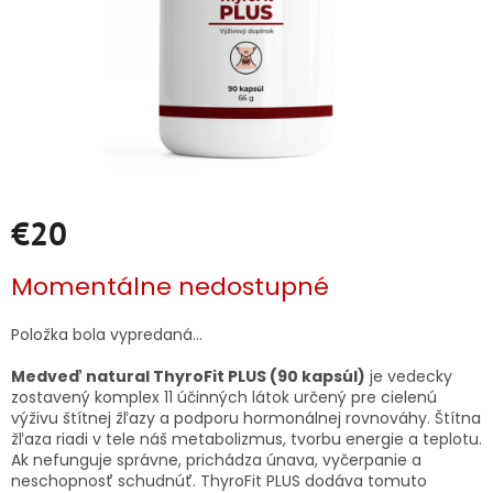
€20
Jednotková
Momentálne nedostupné
cena:
Položka bola vypredaná…
Medveď natural ThyroFit PLUS (90 kapsúl)
je vedecky
zostavený komplex 11 účinných látok určený pre cielenú
výživu štítnej žľazy a podporu hormonálnej rovnováhy. Štítna
žľaza riadi v tele náš metabolizmus, tvorbu energie a teplotu.
Ak nefunguje správne, prichádza únava, vyčerpanie a
neschopnosť schudnúť. ThyroFit PLUS dodáva tomuto