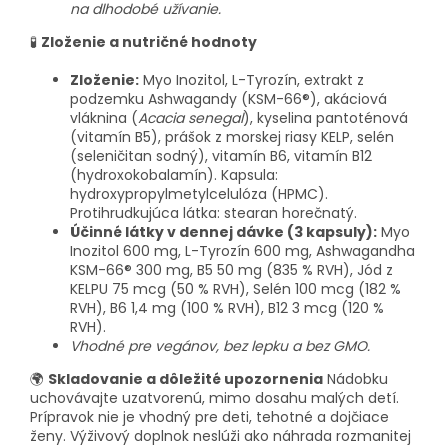
na dlhodobé užívanie.
🧪
Zloženie a nutričné hodnoty
Zloženie:
Myo Inozitol, L-Tyrozín, extrakt z
podzemku Ashwagandy (KSM-66®), akáciová
vláknina (
Acacia senegal
), kyselina pantoténová
(vitamín B5), prášok z morskej riasy KELP, selén
(seleničitan sodný), vitamín B6, vitamín B12
(hydroxokobalamín). Kapsula:
hydroxypropylmetylcelulóza (HPMC).
Protihrudkujúca látka: stearan horečnatý.
Účinné látky v dennej dávke (3 kapsuly):
Myo
Inozitol 600 mg, L-Tyrozín 600 mg, Ashwagandha
KSM-66® 300 mg, B5 50 mg (835 % RVH), Jód z
KELPU 75 mcg (50 % RVH), Selén 100 mcg (182 %
RVH), B6 1,4 mg (100 % RVH), B12 3 mcg (120 %
RVH).
Vhodné pre vegánov, bez lepku a bez GMO.
🌍
Skladovanie a dôležité upozornenia
Nádobku
uchovávajte uzatvorenú, mimo dosahu malých detí.
Prípravok nie je vhodný pre deti, tehotné a dojčiace
ženy. Výživový doplnok neslúži ako náhrada rozmanitej