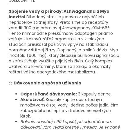
poškodením.
Spojenie vedy a prírody: Ashwagandha a Myo
Inozitol
Dlhodobý stres je jedným z najväčších
nepriateľov štítnej žľazy. Preto sme do receptúry
zaradili 300 mg prémiovej Ashwagandhy KSM-66®.
Tento mimoriadne preskúmaný adaptogén priamo
znižuje stresovú záťaž organizmu a v klinických
štúdiách preukázal pozitívny vplyv na stabilizáciu
hormónov štítnej žľazy. Doplnený je o silnú dávku Myo
Inozitolu (600 mg), ktorý zlepšuje bunkovú signalizáciu
a zefektívňuje využitie prijatých živín. Celý komplex
uzatvárajú B-vitamíny, ktoré sa starajú o okamžitý
reštart vášho energetického metabolizmu.
⚖️
Dávkovanie a spôsob užívania
Odporúčané dávkovanie:
3 kapsuly denne.
Ako užívať:
Kapsuly zapite dostatočným
množstvom čistej vody, ideálne počas jedla, čím
zabezpečíte najlepšie vstrebávanie všetkých
látok.
Balenie obsahuje 90 kapsúl, pri odporúčanom
dávkovaní vám vydrží presne 1 mesiac. Je vhodné