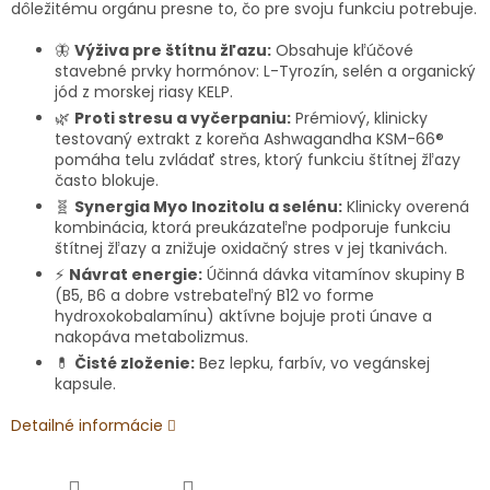
dôležitému orgánu presne to, čo pre svoju funkciu potrebuje.
🦋
Výživa pre štítnu žľazu:
Obsahuje kľúčové
stavebné prvky hormónov: L-Tyrozín, selén a organický
jód z morskej riasy KELP.
🌿
Proti stresu a vyčerpaniu:
Prémiový, klinicky
testovaný extrakt z koreňa Ashwagandha KSM-66®
pomáha telu zvládať stres, ktorý funkciu štítnej žľazy
často blokuje.
🧬
Synergia Myo Inozitolu a selénu:
Klinicky overená
kombinácia, ktorá preukázateľne podporuje funkciu
štítnej žľazy a znižuje oxidačný stres v jej tkanivách.
⚡
Návrat energie:
Účinná dávka vitamínov skupiny B
(B5, B6 a dobre vstrebateľný B12 vo forme
hydroxokobalamínu) aktívne bojuje proti únave a
nakopáva metabolizmus.
💊
Čisté zloženie:
Bez lepku, farbív, vo vegánskej
kapsule.
Detailné informácie