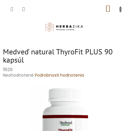
Prejsť
NÁKUP
na
obsah
KOŠÍK
Medveď natural ThyroFit PLUS 90
kapsúl
11529
Priemerné
Neohodnotené
Podrobnosti hodnotenia
hodnotenie
produktu
je
0,0
z
5
hviezdičiek.