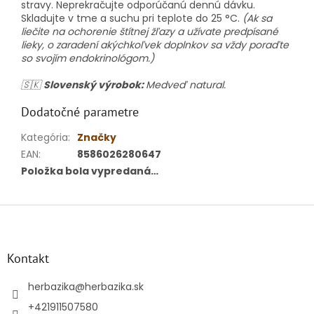
stravy. Neprekračujte odporúčanú dennú dávku.
Skladujte v tme a suchu pri teplote do 25 °C.
(Ak sa
liečite na ochorenie štítnej žľazy a užívate predpísané
lieky, o zaradení akýchkoľvek doplnkov sa vždy poraďte
so svojím endokrinológom.)
🇸🇰
Slovenský výrobok:
Medveď natural.
Dodatočné parametre
Kategória
:
Značky
EAN
:
8586026280647
Položka bola vypredaná…
Z
á
p
ä
Kontakt
t
i
herbazika
@
herbazika.sk
e
+421911507580