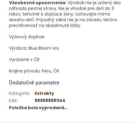
Všeobecné upozornenia:
Výrobok nie je určený ako
náhrada pestrej stravy.
Nie je vhodné pre deti do 3
rokov, tehotné a dojčiace ženy.
Uchovajte mimo
dosahu detí.
Prípadný zákal nie je na závadu.
Možno
precitlivenosť na obsiahnuté látky.
Výživový doplnok
Výrobca: Blue Bloom sro
Vyrobené v ČR
Krajina pôvodu: Peru, ČR
Dodatočné parametre
Kategória
:
Extrakty
EAN
:
888888881144
Položka bola vypredaná…
Z
á