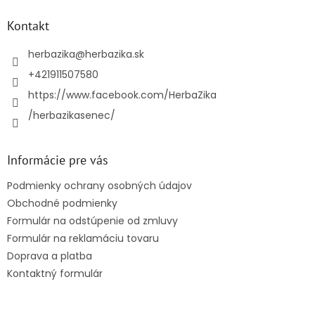
p
ä
Kontakt
t
i
herbazika
@
herbazika.sk
e
+421911507580
https://www.facebook.com/HerbaZika
/herbazikasenec/
Informácie pre vás
Podmienky ochrany osobných údajov
Obchodné podmienky
Formulár na odstúpenie od zmluvy
Formulár na reklamáciu tovaru
Doprava a platba
Kontaktný formulár