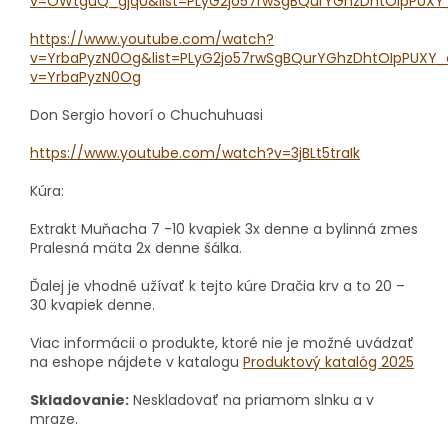
v=OWtguQ_gjqU&list=PLyG2jo57rwSgBQurYGhzDhtOIpPUXY
https://www.youtube.com/watch?
v=YrbaPyzN0Og&list=PLyG2jo57rwSgBQurYGhzDhtOIpPUXY_
v=YrbaPyzN0Og
Don Sergio hovorí o Chuchuhuasi
https://www.youtube.com/watch?v=3jBLt5traIk
Kúra:
Extrakt Muňacha 7 -10 kvapiek 3x denne a bylinná zmes
Pralesná mäta 2x denne šálka.
Ďalej je vhodné užívať k tejto kúre Dračia krv a to 20 –
30 kvapiek denne.
Viac informácii o produkte, ktoré nie je možné uvádzať
na eshope nájdete v katalogu
Produktový katalóg 2025
Skladovanie:
Neskladovať na priamom slnku a v
mraze.