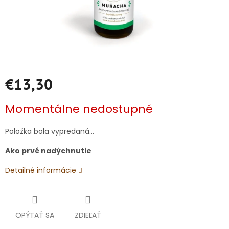
€13,30
Jednotková
Momentálne nedostupné
cena:
Položka bola vypredaná…
Ako prvé nadýchnutie
Detailné informácie
OPÝTAŤ SA
ZDIEĽAŤ