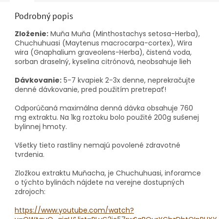
Podrobný popis
Zloženie:
Muňa Muňa (Minthostachys setosa-Herba),
Chuchuhuasi (Maytenus macrocarpa-cortex), Wira
wira (Gnaphalium graveolens-Herba), čistená voda,
sorban draselný, kyselina citrónová, neobsahuje lieh
Dávkovanie:
5-7 kvapiek 2-3x denne, neprekračujte
denné dávkovanie, pred použitím pretrepať!
Odporúčaná maximálna denná dávka obsahuje 760
mg extraktu.
Na 1kg roztoku bolo použité 200g sušenej
bylinnej hmoty.
Všetky tieto rastliny nemajú povolené zdravotné
tvrdenia.
Zložkou extraktu Muňacha, je Chuchuhuasi, inforamce
o týchto bylinách nájdete na verejne dostupných
zdrojoch:
https://www.youtube.com/watch?