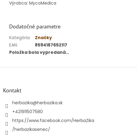
Výrobca: MycoMedica
Dodatočné parametre
Kategória
:
Značky
EAN
:
8594167652117
Položka bola vypredaná…
Z
á
p
ä
Kontakt
t
i
herbazika
@
herbazika.sk
e
+421911507580
https://www.facebook.com/HerbaZika
/herbazikasenec/