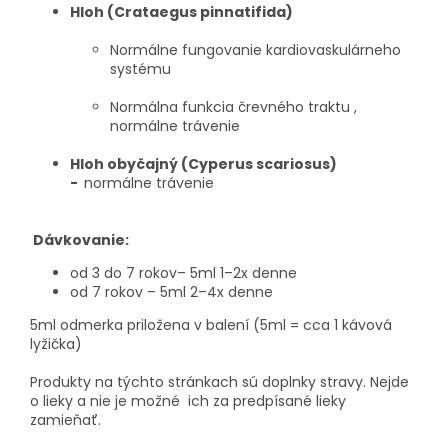
Hloh (Crataegus pinnatifida)
Normálne fungovanie kardiovaskulárneho
systému
Normálna funkcia črevného traktu ,
normálne trávenie
Hloh obyčajný (Cyperus scariosus)
-
normálne trávenie
Dávkovanie:
od 3 do 7 rokov– 5ml 1–2x denne
od 7 rokov – 5ml 2–4x denne
5ml odmerka priložena v balení (5ml = cca 1 kávová
lyžička)
Produkty na týchto stránkach sú doplnky stravy. Nejde
o lieky a nie je možné ich za predpísané lieky
zamieňať.