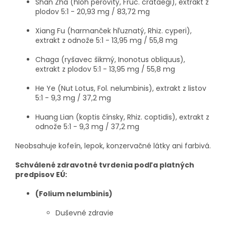
Shan Zha (hloh perovitý, Fruc. crataegi), extrakt z
plodov 5:1 - 20,93 mg / 83,72 mg
Xiang Fu (harmanček hľuznatý, Rhiz. cyperi),
extrakt z odnože 5:1 - 13,95 mg / 55,8 mg
Chaga (ryšavec šikmý, Inonotus obliquus),
extrakt z plodov 5:1 - 13,95 mg / 55,8 mg
He Ye (Nut Lotus, Fol. nelumbinis), extrakt z listov
5:1 - 9,3 mg / 37,2 mg
Huang Lian (koptis čínsky, Rhiz. coptidis), extrakt z
odnože 5:1 - 9,3 mg / 37,2 mg
Neobsahuje kofeín, lepok, konzervačné látky ani farbivá.
Schválené zdravotné tvrdenia podľa platných
predpisov EÚ:
(Folium nelumbinis)
Duševné zdravie