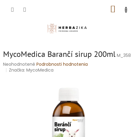
Prejsť
NÁKUP
na
obsah
KOŠÍK
MycoMedica Barančí sirup 200ml
M_358
Priemerné
Neohodnotené
Podrobnosti hodnotenia
hodnotenie
Značka:
MycoMedica
produktu
je
0,0
z
5
hviezdičiek.