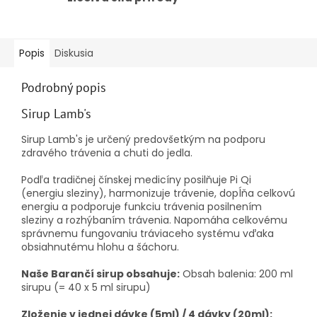
Popis
Diskusia
Podrobný popis
Sirup Lamb's
Sirup Lamb's je určený predovšetkým na podporu
zdravého trávenia a chuti do jedla.
Podľa tradičnej čínskej medicíny posilňuje Pi Qi
(energiu sleziny), harmonizuje trávenie, dopĺňa celkovú
energiu a podporuje funkciu trávenia posilnením
sleziny a rozhýbaním trávenia. Napomáha celkovému
správnemu fungovaniu tráviaceho systému vďaka
obsiahnutému hlohu a šáchoru.
Naše Barančí sirup obsahuje:
Obsah balenia: 200 ml
sirupu (= 40 x 5 ml sirupu)
Zloženie v jednej dávke (5ml) / 4 dávky (20ml):