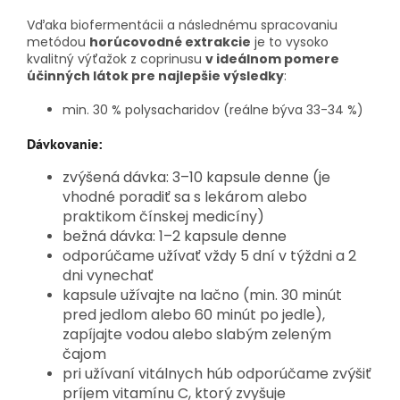
Vďaka biofermentácii a následnému spracovaniu
metódou
horúcovodné
extrakcie
je to vysoko
kvalitný výťažok z coprinusu
v ideálnom pomere
účinných látok pre najlepšie výsledky
:
min. 30 % polysacharidov
(reálne býva 33-34 %)
Dávkovanie:
zvýšená dávka: 3–10 kapsule denne (je
vhodné poradiť sa s lekárom alebo
praktikom čínskej medicíny)
bežná dávka: 1–2 kapsule denne
odporúčame užívať vždy 5 dní v týždni a 2
dni vynechať
kapsule užívajte na lačno (min. 30 minút
pred jedlom alebo 60 minút po jedle),
zapíjajte vodou alebo slabým zeleným
čajom
pri užívaní vitálnych húb odporúčame zvýšiť
príjem vitamínu C, ktorý zvyšuje