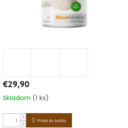
€29,90
Jednotková
Skladom
(1 ks)
cena:
Pridať do košíka