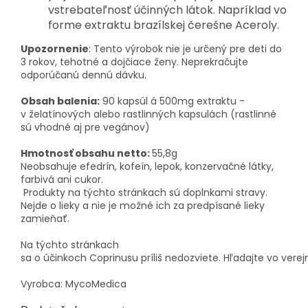
vstrebateľnosť účinných látok. Napríklad vo
forme extraktu brazílskej čerešne Aceroly.
Upozornenie
: Tento výrobok nie je určený pre deti do
3 rokov, tehotné a dojčiace ženy. Neprekračujte
odporúčanú dennú dávku.
Obsah balenia:
90 kapsúl á 500mg extraktu -
v želatínových alebo rastlinných kapsulách (rastlinné
sú vhodné aj pre vegánov)
Hmotnosť obsahu netto:
55,8g
Neobsahuje efedrín, kofeín, lepok, konzervačné látky,
farbivá ani cukor.
Produkty na týchto stránkach sú doplnkami stravy.
Nejde o lieky a nie je možné ich za predpísané lieky
zamieňať.
Na týchto
stránkach
sa
o
účinkoch
Coprinusu
príliš
nedozviete
.
Hľadajte
vo
verej
Vyrobca: MycoMedica