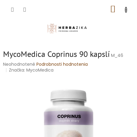
Prejsť
NÁKUP
na
obsah
KOŠÍK
MycoMedica Coprinus 90 kapslí
M_46
Priemerné
Neohodnotené
Podrobnosti hodnotenia
hodnotenie
Značka:
MycoMedica
produktu
je
0,0
z
5
hviezdičiek.