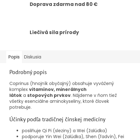
Doprava zdarma nad 80 €
Liečivá sila prírody
Popis
Diskusia
Podrobný popis
Coprinus (hnojník obyčajný) obsahuje vyvážený
komplex
vitamínov, minerálnych
látok
a
stopových prvkov
. Nájdeme v ňom tiež
všetky esenciálne aminokyseliny, ktoré človek
potrebuje.
Účinky podľa tradičnej čínskej medicíny
posilňuje Qi Pi (sleziny) a Wei (žalúdka)
podporuje Yin Wei (žalúdka), Shen (ľadvín), Fei