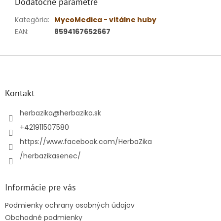
Dodatočné parametre
Kategória
:
MycoMedica - vitálne huby
EAN
:
8594167652667
Z
á
p
ä
Kontakt
t
i
herbazika
@
herbazika.sk
e
+421911507580
https://www.facebook.com/HerbaZika
/herbazikasenec/
Informácie pre vás
Podmienky ochrany osobných údajov
Obchodné podmienky