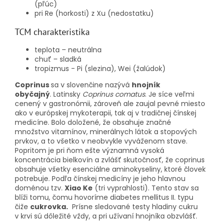
(pľúc)
pri Re (horkosti) z Xu (nedostatku)
TCM charakteristika
teplota – neutrálna
chuť – sladká
tropizmus - Pi (slezina), Wei (žalúdok)
Coprinus
sa v slovenčine nazývá
hnojník
obyčajný
.
Latinsky
Coprinus comatus
. Je síce veľmi
cenený v gastronómii, zároveň ale zaujal pevné miesto
ako v európskej mykoterapii, tak aj v tradičnej čínskej
medicíne. Bolo doložené, že obsahuje značné
množstvo vitamínov, minerálnych látok a stopových
prvkov, a to všetko v neobvykle vyváženom stave.
Popritom je pri ňom ešte významná vysoká
koncentrácia bielkovín a zvlášť skutočnosť, že coprinus
obsahuje všetky esenciálne aminokyseliny, ktoré človek
potrebuje.
Podľa čínskej medicíny je jeho hlavnou
doménou tzv.
Xiao Ke
(tri vyprahlosti). Tento stav sa
blíži tomu, čomu hovoríme diabetes mellitus II. typu
čiže
cukrovka.
Prísne sledované testy hladiny cukru
v krvi sú dôležité vždy, a pri užívaní hnojníka obzvlášť.