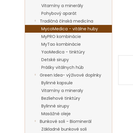
Vitamíny a minerály
Pohybový aparát
Tradičná čínská medicína
MycoMedica - vitálne huby
MyPRO kombinácie
MyTao kombinácie
YaoMedica - tinktúry
Detské sirupy
Prášky vitálnych húb
Green Idea- výživové doplnky
Bylinné kapsule
Vitamíny a mineraly
Bezliehové tinktúry
Bylinné sirupy
Masážné oleje
Bunkové soli - Biominerál
Základné bunkové soli