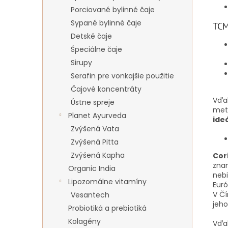
Porciované bylinné čaje
Sypané bylinné čaje
TCM
Detské čaje
Špeciálne čaje
Sirupy
Serafin pre vonkajšie použitie
Čajové koncentráty
Vďa
Ústne spreje
met
Planet Ayurveda
ide
Zvýšená Vata
Zvýšená Pitta
Zvýšená Kapha
Cor
znam
Organic India
neb
Lipozomálne vitamíny
Euró
V Čí
Vesantech
jeho
Probiotiká a prebiotiká
Kolagény
Vďa