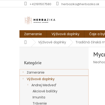
Prejsť
+421911507580
herbazika@herbazika.sk
na
obsah
Zameranie
Výživové doplnky
Čaje a by
Domov
Výživové doplnky
Tradičná čínská 
B
Myco
o
Preskočiť
č
Prieme
Neoho
Kategórie
kategórie
n
hodnot
ý
produk
Zameranie
p
je
Výživové doplnky
a
0,0
z
n
Andrej Medveď
5
e
Akciové balíčky
hviezdi
l
Imunita
Trávenie