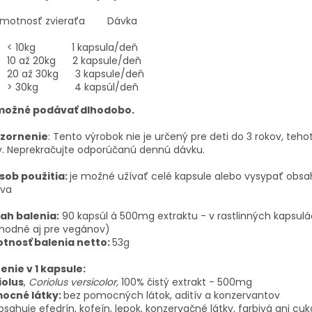
tnosť zvieraťa Dávka
< 10kg 1 kapsula/deň
10 až 20kg 2 kapsule/deň
20 až 30kg 3 kapsule/deň
> 30kg 4 kapsúl/deň
možné podávať dlhodobo.
zornenie
: Tento výrobok nie je určený pre deti do 3 rokov, teho
y. Neprekračujte odporúčanú dennú dávku.
sob použitia:
je možné užívať celé kapsule alebo vysypať obsa
iva
ah balenia:
90 kapsúl á 500mg extraktu - v rastlinných kapsulá
vhodné aj pre vegánov)
tnosť balenia netto:
53g
enie v 1 kapsule:
iolus
,
Coriolus versicolor,
100% čistý extrakt - 500mg
ocné látky:
bez pomocných látok, aditív a konzervantov
sahuje efedrín, kofeín, lepok, konzervačné látky, farbivá ani cuk