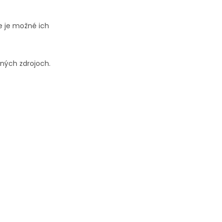
ie je možné ich
pných
zdrojoch
.