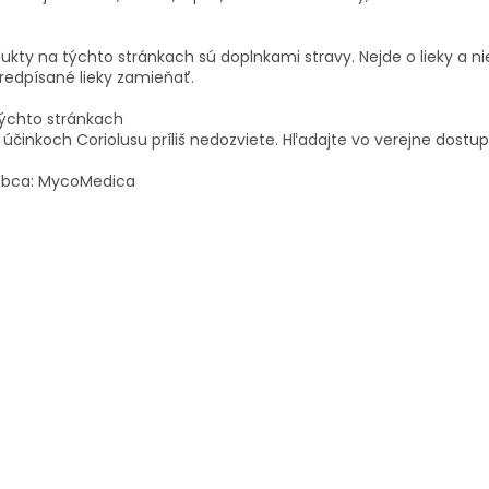
ukty na týchto stránkach sú doplnkami stravy. Nejde o lieky a n
redpísané lieky zamieňať.
týchto
stránkach
účinkoch
Coriolusu
príliš
nedozviete
.
Hľadajte
vo
verejne
dostu
obca: MycoMedica