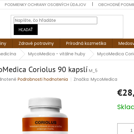
PODMIENKY OCHRANY OSOBNÝCH ÚDAJOV
OBCHODNÉ PODMI
HĽADAŤ
liny
Zdravé potraviny
Prírodná kozmetika
Medosv
medicína
MycoMedica - vitálne huby
MycoMedica Corio
Medica Coriolus 90 kapslí
M_5
rné
dnotené
Podrobnosti hodnotenia
Značka:
MycoMedica
enie
€28
tu
Jednotko
Skl
cena:
čiek.