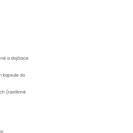
tné a dojčiace
h kapsule do
ch (rastlinné
or.