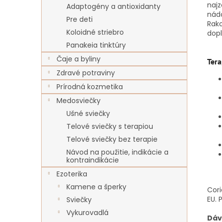
najz
Adaptogény a antioxidanty
nádo
Pre deti
Rako
Koloidné striebro
dop
Panakeia tinktúry
Čaje a byliny
Tera
Zdravé potraviny
Prírodná kozmetika
Medosviečky
Ušné sviečky
Telové sviečky s terapiou
Telové sviečky bez terapie
Návod na použitie, indikácie a
kontraindikácie
Ezoterika
Kamene a šperky
Cori
EU.
Sviečky
Vykurovadlá
Dáv