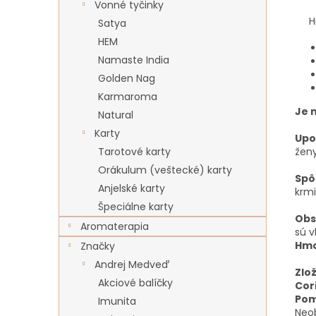
Vonné tyčinky
Hmo
Satya
HEM
Namaste India
Golden Nag
Karmaroma
Je 
Natural
Karty
Upo
žen
Tarotové karty
Orákulum (veštecké) karty
Spô
Anjelské karty
krm
Špeciálne karty
Obs
Aromaterapia
sú 
Hmo
Značky
Andrej Medveď
Zlož
Akciové balíčky
Cor
Pom
Imunita
Neob