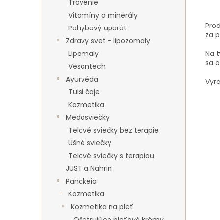
Trávenie
Vitamíny a minerály
Prod
Pohybový aparát
za p
Zdravy svet - lipozomaly
Na 
Lipomaly
sa
o
Vesantech
Ayurvéda
Vyr
Tulsi čaje
Kozmetika
Medosviečky
Telové sviečky bez terapie
Ušné sviečky
Telové sviečky s terapiou
JUST a Nahrin
Panakeia
Kozmetika
Kozmetika na pleť
Ošetrujúce pleťové krémy