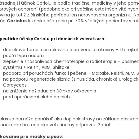
ásadnejší účinok Coriolu je podľa tradičnej medicíny v jeho pomo
rových ochorení (podobne ako pri vačšine ostatných vitálnych
vina je totiž z čínského pohľadu len nerovnováha organizmu. Nap
lňa
Coriolus
lekárske ošetrenie pri 70% všetkých pacientov s ra
peutické účinky Coriolu pri domácich zvieratkách:
doplnková terapia pri rakovine a prevencia rakoviny + ktorejko
podľa typu nádoru
zlepšenie znášanlivosti chemoterapie a rádioterapie – posilne
systému + Reishi, ABM, Shiitake
podpora pri poruchách funkcií pečene + Maitake, Reishi, ABM, S
na podporu regenerácie slizníc (sinusitída, chronické urologick
Cordyceps
na zníženie nežiaducich účinkov očkovania
pred operáciami alebo po nich
olus sa nemôže ponúkať ako doplnok stravy na základe absurdne
 Ponúkame ho teda ako
veterinárny prípravok
. Zatiaľ.
kovanie pre mačky a psov: