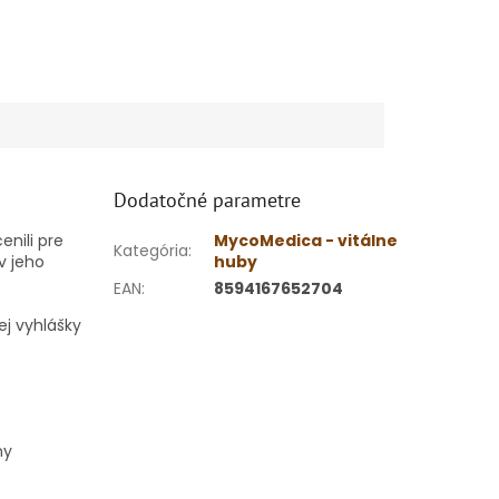
Dodatočné parametre
enili pre
MycoMedica - vitálne
Kategória
:
v jeho
huby
EAN
:
8594167652704
j vyhlášky
ny