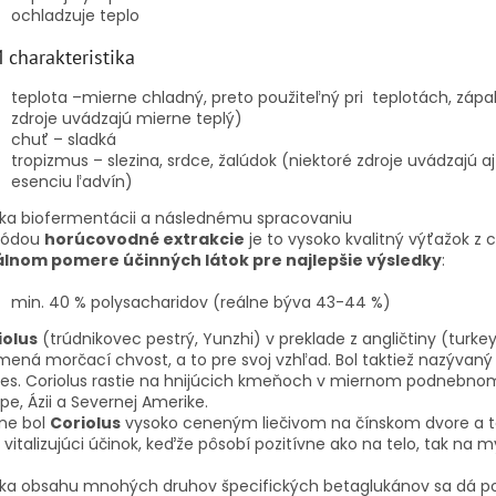
ochladzuje teplo
 charakteristika
teplota –mierne chladný, preto použiteľný pri teplotách, zápa
zdroje uvádzajú mierne teplý)
chuť – sladká
tropizmus – slezina, srdce, žalúdok (niektoré zdroje uvádzajú aj
esenciu ľadvín)
ka biofermentácii a následnému spracovaniu
ódou
horúcovodné
extrakcie
je to vysoko kvalitný výťažok z c
álnom pomere účinných látok pre najlepšie výsledky
:
min. 40 % polysacharidov
(reálne býva 43-44 %)
iolus
(trúdnikovec pestrý, Yunzhi) v preklade z angličtiny (turkey 
ená morčací chvost, a to pre svoj vzhľad. Bol taktiež nazývaný 
ies. Coriolus rastie na hnijúcich kmeňoch v miernom podnebno
pe, Ázii a Severnej Amerike.
ne bol
Coriolus
vysoko ceneným liečivom na čínskom dvore a t
 vitalizujúci účinok, keďže pôsobí pozitívne ako na telo, tak na m
ka obsahu mnohých druhov špecifických betaglukánov sa dá po