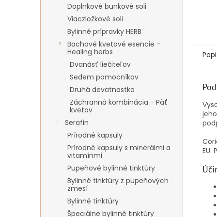
Doplnkové bunkové soli
Viaczložkové soli
Bylinné prípravky HERB
Bachové kvetové esencie -
Healing herbs
Popi
Dvanásť liečiteľov
Sedem pomocníkov
Pod
Druhá devätnastka
Záchranná kombinácia - Päť
Vyso
kvetov
jeh
Serafin
podp
Prírodné kapsuly
Cori
Prírodné kapsuly s minerálmi a
EU.
vitamínmi
Pupeňové bylinné tinktúry
Úči
Bylinné tinktúry z pupeňových
zmesí
Bylinné tinktúry
Špeciálne bylinné tinktúry