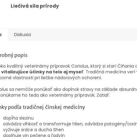
Liečivá sila prírody
s
Diskusia
robný popis
ko kvalitný veterinárny prípravok Coriolus, ktorý si starí Číňania c
o
vitalizujúce účinky na telo aj myseľ
. Tradičná medicína verí 
orné vlastnosti pri liečbe nádorových
ochorení
.
olus sa nemôže ponúkať ako doplnok stravy na základe absurdne
 Ponúkame ho teda ako
veterinárny prípravok
. Zatiaľ.
nky podľa tradičnej čínskej medicíny
dopĺňa slezinu
odvádza vlhkosť a transformuje hlien, odvádza patogény/toxí
vyživuje srdce a ducha Shen
doplňuje yin pečene a ľadvín