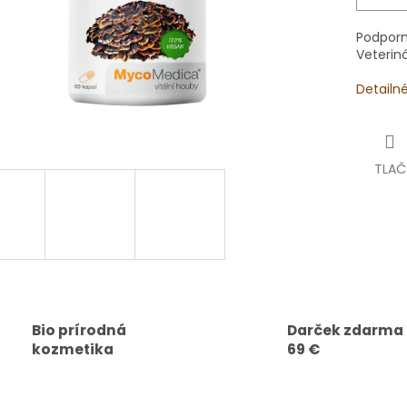
Podporn
Veteriná
Detailn
TLAČ
Bio prírodná
Darček zdarma
kozmetika
69 €