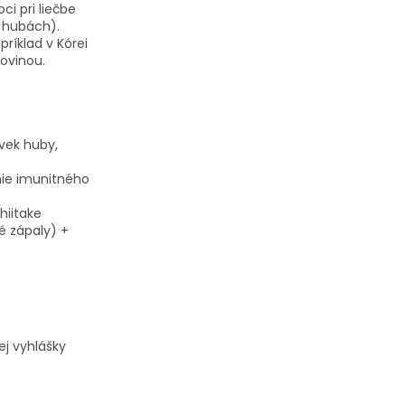
ci pri liečbe
 hubách).
ríklad v Kórei
kovinou.
ľvek huby,
nie imunitného
hiitake
é zápaly) +
j vyhlášky