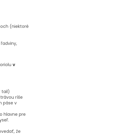
loch (niektoré
 ľadviny,
oriolu
v
tail)
trávou ríše
m páse v
o hlavne pre
yseľ.
vedať, že