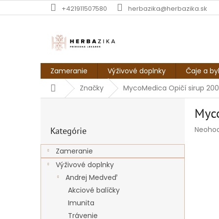
Prejsť
+421911507580
herbazika@herbazika.sk
na
obsah
Zameranie
Výživové doplnky
Čaje a by
Domov
Značky
MycoMedica Opičí sirup 20
B
Myco
o
Preskočiť
č
Prieme
Neoho
Kategórie
kategórie
n
hodnot
ý
produk
Zameranie
p
je
Výživové doplnky
a
0,0
z
n
Andrej Medveď
5
e
Akciové balíčky
hviezdi
l
Imunita
Trávenie