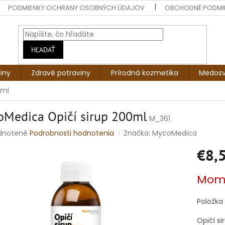
PODMIENKY OCHRANY OSOBNÝCH ÚDAJOV
OBCHODNÉ PODMI
HĽADAŤ
liny
Zdravé potraviny
Prírodná kozmetika
Medosv
0ml
Medica Opičí sirup 200ml
M_361
rné
dnotené
Podrobnosti hodnotenia
Značka:
MycoMedica
enie
€8,
tu
Jednotko
Mome
cena:
čiek.
Položka
Opičí si