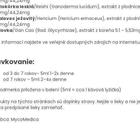
06mg/44,24mg
klokôrka lesklá
/Reishi (Ganoderma lucidum), extrakt z plodnice 
06mg/44,24mg
alovec ježovitý
/Hericium (Hericium erinaceus), extrakt z plodni
06mg/44,24mg
dovka
/Gan Cao (Rad. Glycyrrhizae), extrakt z koreňa 5:1 – 5,53
 informací najdete ve veřejně dostupných zdrojích na internetu
vkovanie:
od 3 do 7 rokov– 5ml 1–2x denne
od 7 rokov – 5ml 2–4x denne
odmerka priložena v balení (5ml = cca 1 kávová lyžička)
ukty na týchto stránkach sú doplnky stravy. Nejde o lieky a nie
za predpísané lieky zamieňať.
obca: MycoMedica