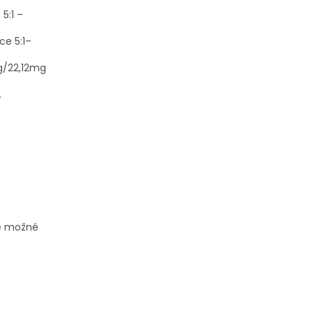
5:1 –
ce 5:1–
mg/22,12mg
.
 je možné