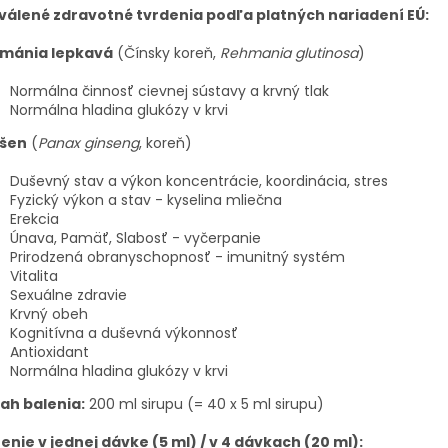
válené zdravotné tvrdenia podľa platných nariadení EÚ:
mánia lepkavá
(Čínsky koreň,
Rehmania glutinosa
)
Normálna činnosť cievnej sústavy a krvný tlak
Normálna hladina glukózy v krvi
šen
(
Panax ginseng
, koreň)
Duševný stav a výkon koncentrácie, koordinácia, stres
Fyzický výkon a stav - kyselina mliečna
Erekcia
Únava, Pamäť, Slabosť - vyčerpanie
Prirodzená obranyschopnosť - imunitný systém
Vitalita
Sexuálne zdravie
Krvný obeh
Kognitívna a duševná výkonnosť
Antioxidant
Normálna hladina glukózy v krvi
ah balenia:
200 ml sirupu (= 40 x 5 ml sirupu)
enie v jednej dávke (5 ml) / v 4 dávkach (20 ml):