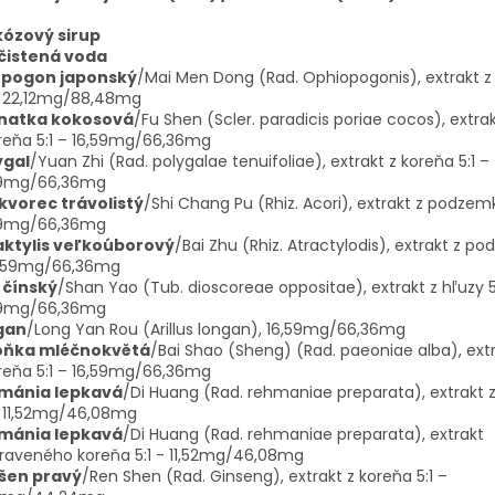
kózový sirup
čistená voda
opogon japonský
/Mai Men Dong (Rad. Ophiopogonis), extrakt z
 – 22,12mg/88,48mg
natka kokosová
/Fu Shen (Scler. paradicis poriae cocos), extra
reňa 5:1 – 16,59mg/66,36mg
ygal
/Yuan Zhi (Rad. polygalae tenuifoliae), extrakt z koreňa 5:1 –
59mg/66,36mg
kvorec trávolistý
/Shi Chang Pu (Rhiz. Acori), extrakt z podzemk
59mg/66,36mg
aktylis veľkoúborový
/Bai Zhu (Rhiz. Atractylodis), extrakt z po
6,59mg/66,36mg
 čínský
/Shan Yao (Tub. dioscoreae oppositae), extrakt z hľuzy 5
59mg/66,36mg
gan
/Long Yan Rou (Arillus longan), 16,59mg/66,36mg
oňka mléčnokvětá
/Bai Shao (Sheng) (Rad. paeoniae alba), ext
reňa 5:1 – 16,59mg/66,36mg
mánia lepkavá
/Di Huang (Rad. rehmaniae preparata), extrakt 
– 11,52mg/46,08mg
mánia lepkavá
/Di Huang (Rad. rehmaniae preparata), extrakt
raveného koreňa 5:1 - 11,52mg/46,08mg
šen pravý
/Ren Shen (Rad. Ginseng), extrakt z koreňa 5:1 –