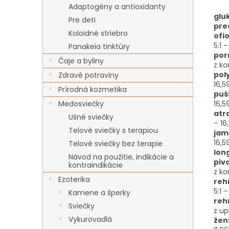
Adaptogény a antioxidanty
glu
Pre deti
pre
Koloidné striebro
ofi
5:1
Panakeia tinktúry
por
Čaje a byliny
z ko
pol
Zdravé potraviny
16,
Prírodná kozmetika
puš
16,
Medosviečky
atr
Ušné sviečky
– 1
Telové sviečky s terapiou
jam
16,
Telové sviečky bez terapie
lon
Návod na použitie, indikácie a
piv
kontraindikácie
z ko
Ezoterika
reh
5:1 
Kamene a šperky
reh
Sviečky
z up
Vykurovadlá
žen