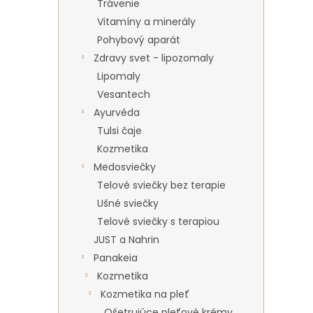
Trávenie
Vitamíny a minerály
Pohybový aparát
Zdravy svet - lipozomaly
Lipomaly
Vesantech
Ayurvéda
Tulsi čaje
Kozmetika
Medosviečky
Telové sviečky bez terapie
Ušné sviečky
Telové sviečky s terapiou
JUST a Nahrin
Panakeia
Kozmetika
Kozmetika na pleť
Ošetrujúce pleťové krémy