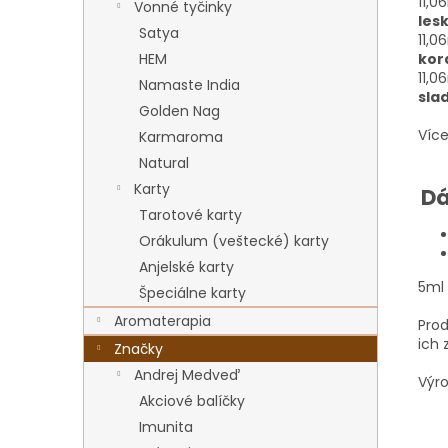
11,
Vonné tyčinky
les
Satya
11,
kor
HEM
11,
Namaste India
sla
Golden Nag
Více
Karmaroma
Natural
Karty
Dá
Tarotové karty
Orákulum (veštecké) karty
Anjelské karty
5ml 
Špeciálne karty
Aromaterapia
Prod
ich 
Značky
Andrej Medveď
Výr
Akciové balíčky
Imunita