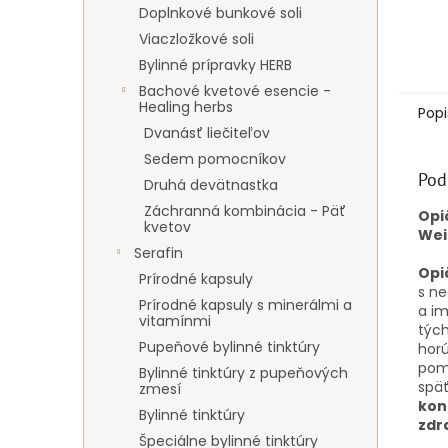
Doplnkové bunkové soli
Viaczložkové soli
Bylinné prípravky HERB
Bachové kvetové esencie -
Healing herbs
Popi
Dvanásť liečiteľov
Sedem pomocníkov
Pod
Druhá devätnastka
Záchranná kombinácia - Päť
Opi
kvetov
Wei
Serafin
Opič
Prírodné kapsuly
s n
Prírodné kapsuly s minerálmi a
a im
vitamínmi
tých
Pupeňové bylinné tinktúry
horú
pom
Bylinné tinktúry z pupeňových
späť
zmesí
kon
Bylinné tinktúry
zdr
Špeciálne bylinné tinktúry