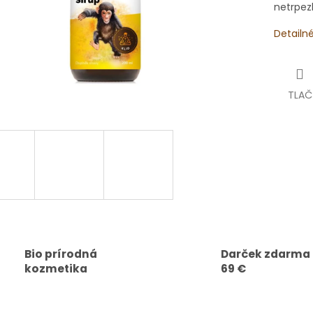
netrpez
Detailn
TLAČ
Bio prírodná
Darček zdarma
kozmetika
69 €