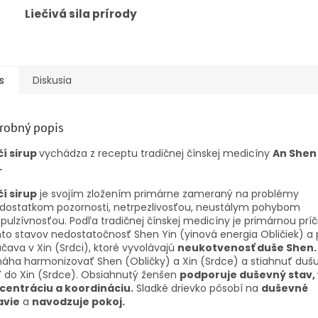
Liečivá sila prírody
s
Diskusia
robný popis
čí sirup
vychádza z receptu tradičnej čínskej medicíny
An Shen
.
í sirup
je svojím zložením primárne zameraný na problémy
edostatkom pozornosti, netrpezlivosťou, neustálym pohybom
pulzívnosťou. Podľa tradičnej čínskej medicíny je primárnou prí
to stavov nedostatočnosť Shen Yin (yinová energia Obličiek) a
čava v Xin (Srdci), ktoré vyvolávajú
neukotvenosť duše Shen.
áha harmonizovať Shen (Obličky) a Xin (Srdce) a stiahnuť duš
 do Xin (Srdce). Obsiahnutý ženšen
podporuje duševný stav,
centráciu a koordináciu.
Sladké drievko pôsobí na
duševné
avie
a
navodzuje pokoj.