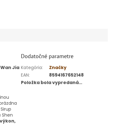
Dodatočné parametre
 Wan Jia
Kategória
:
Značky
EAN
:
8594167652148
Položka bola vypredaná…
činou
 prázdna
Sirup
u Shen
 výkon,