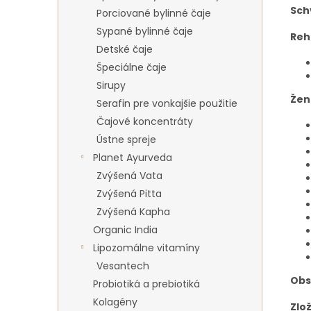
Sch
Porciované bylinné čaje
Sypané bylinné čaje
Reh
Detské čaje
Špeciálne čaje
Sirupy
Žen
Serafin pre vonkajšie použitie
Čajové koncentráty
Ústne spreje
Planet Ayurveda
Zvýšená Vata
Zvýšená Pitta
Zvýšená Kapha
Organic India
Lipozomálne vitamíny
Vesantech
Obs
Probiotiká a prebiotiká
Kolagény
Zlož