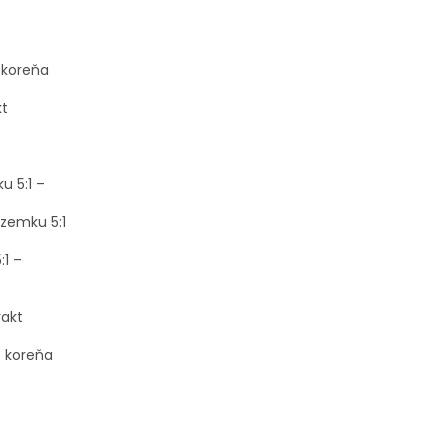
 koreňa
kt
u 5:1 –
dzemku 5:1
:1 –
rakt
z koreňa