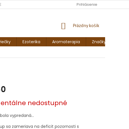
ENKY
FORMULÁR NA ODSTÚPENIE OD ZMLUVY
Prihlásenie
FORMULÁR NA 
NÁKUPNÝ
Prázdny košík
KOŠÍK
iečky
Ezoterika
Aromaterapia
Značky
Blog
50
vá
ntálne nedostupné
 bola vypredaná…
rup sa zameriava na deficit pozornosti s