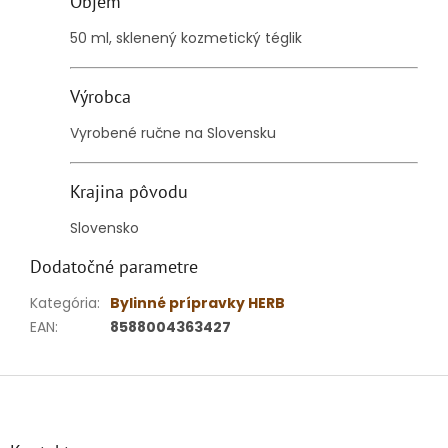
Objem
50 ml, sklenený kozmetický téglik
Výrobca
Vyrobené ručne na Slovensku
Krajina pôvodu
Slovensko
Dodatočné parametre
Kategória
:
Bylinné prípravky HERB
EAN
:
8588004363427
Z
á
p