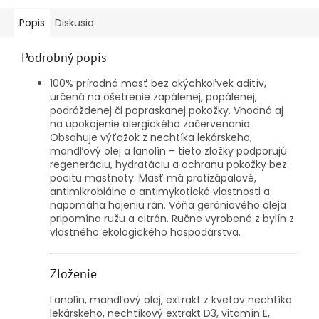
Popis
Diskusia
Podrobný popis
100% prírodná masť bez akýchkoľvek aditív,
určená na ošetrenie zapálenej, popálenej,
podráždenej či popraskanej pokožky. Vhodná aj
na upokojenie alergického začervenania.
Obsahuje výťažok z nechtíka lekárskeho,
mandľový olej a lanolín – tieto zložky podporujú
regeneráciu, hydratáciu a ochranu pokožky bez
pocitu mastnoty. Masť má protizápalové,
antimikrobiálne a antimykotické vlastnosti a
napomáha hojeniu rán. Vôňa gerániového oleja
pripomína ružu a citrón. Ručne vyrobené z bylín z
vlastného ekologického hospodárstva.
Zloženie
Lanolín, mandľový olej, extrakt z kvetov nechtíka
lekárskeho, nechtíkový extrakt D3, vitamín E,