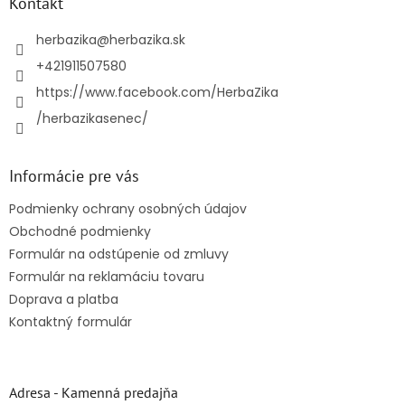
ä
Kontakt
t
i
herbazika
@
herbazika.sk
e
+421911507580
https://www.facebook.com/HerbaZika
/herbazikasenec/
Informácie pre vás
Podmienky ochrany osobných údajov
Obchodné podmienky
Formulár na odstúpenie od zmluvy
Formulár na reklamáciu tovaru
Doprava a platba
Kontaktný formulár
Adresa - Kamenná predajňa