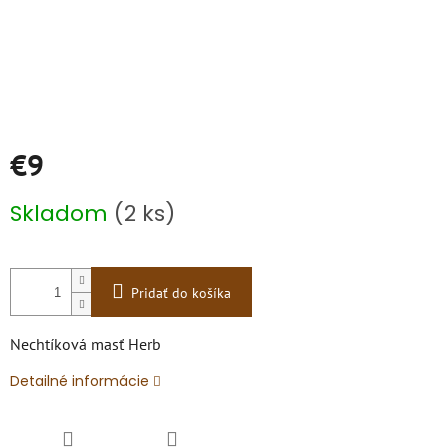
€9
Jednotková
Skladom
(2 ks)
cena:
Pridať do košíka
Nechtíková masť Herb
Detailné informácie