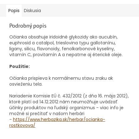
Popis
Diskusia
Podrobný popis
Očianka obsahuje iridoidné glykozidy ako aucubín,
euphrosid a catalpol, trieslovina typu gallotanínu,
ligany, silicu, flavonoidy, fenolkarbonové kyseliny,
vitamín C, provitamín A a nepatrne aj éterické oleje.
Použitie:
Očianka prispieva k normálnemu stavu zraku ak
osvieženiu tela.
Nariadenie Komisie EÚ č. 432/2012 (z dňa 16. mája 2012),
ktoré platí od 14.12.2012 nám neumožňuje uvádzať
účinky produktov na ľudský organizmus - viac info je
možné si prečítať v našom herbári
-
https://www.herbazika.sk/herbar/ocianka-
rostkovova/