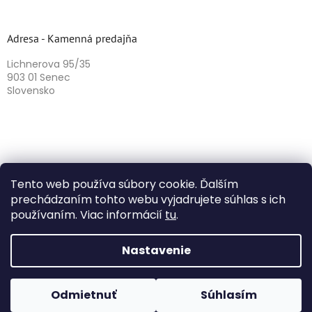
Adresa - Kamenná predajňa
Lichnerova 95/35
903 01 Senec
Slovensko
Tento web používa súbory cookie. Ďalším
prechádzaním tohto webu vyjadrujete súhlas s ich
používaním. Viac informácií
tu
.
Vytvoril Shoptet
Nastavenie
Copyright 2026
Herbazika
. Všetky práva vyhradené.
Odmietnuť
Súhlasím
Upraviť nastavenie cookies