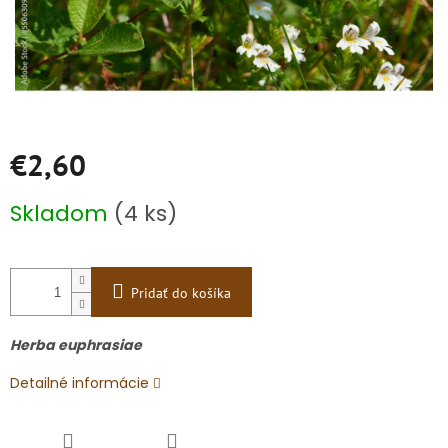
€2,60
Jednotková
Skladom
(4 ks)
cena:
Pridať do košíka
Herba euphrasiae
Detailné informácie