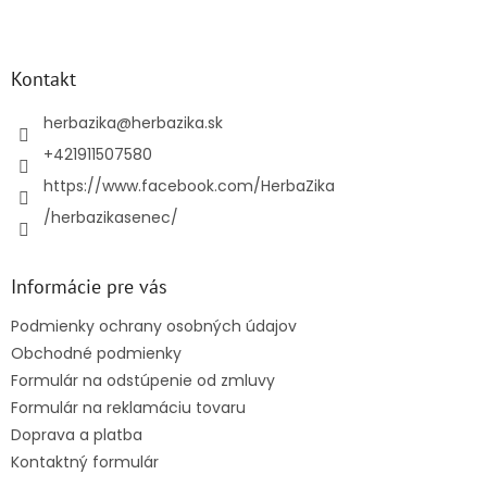
Z
á
p
ä
Kontakt
t
i
herbazika
@
herbazika.sk
e
+421911507580
https://www.facebook.com/HerbaZika
/herbazikasenec/
Informácie pre vás
Podmienky ochrany osobných údajov
Obchodné podmienky
Formulár na odstúpenie od zmluvy
Formulár na reklamáciu tovaru
Doprava a platba
Kontaktný formulár