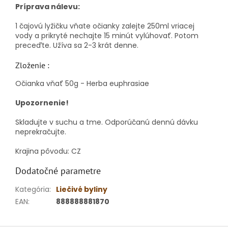
Príprava nálevu:
1 čajovú lyžičku vňate očianky zalejte 250ml vriacej
vody a prikryté nechajte 15 minút vylúhovať. Potom
preceďte. Užíva sa 2-3 krát denne.
Zloženie :
Očianka vňať 50g - Herba euphrasiae
Upozornenie!
Skladujte v suchu a tme. Odporúčanú dennú dávku
neprekračujte.
Krajina pôvodu: CZ
Dodatočné parametre
Kategória
:
Liečivé byliny
EAN
:
888888881870