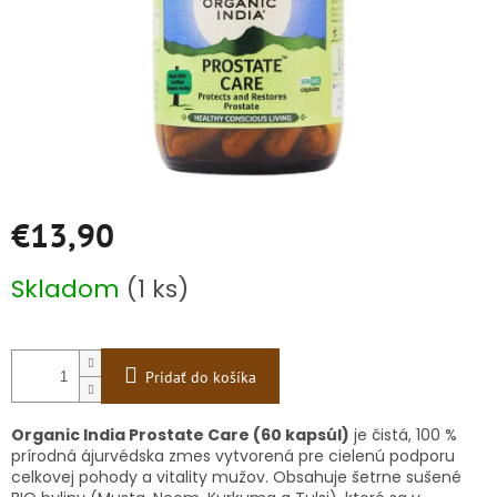
€13,90
Jednotková
Skladom
(1 ks)
cena:
Pridať do košíka
Organic India Prostate Care (60 kapsúl)
je čistá, 100 %
prírodná ájurvédska zmes vytvorená pre cielenú podporu
celkovej pohody a vitality mužov. Obsahuje šetrne sušené