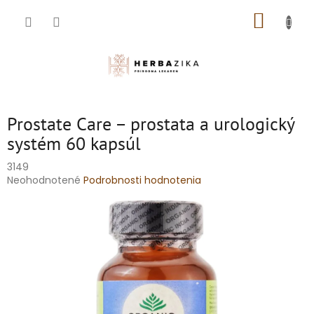
Prejsť
NÁKUP
na
obsah
KOŠÍK
Prostate Care – prostata a urologický
systém 60 kapsúl
3149
Priemerné
Neohodnotené
Podrobnosti hodnotenia
hodnotenie
produktu
je
0,0
z
5
hviezdičiek.