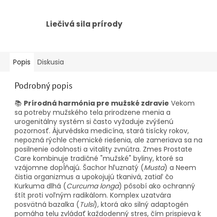
Liečivá sila prírody
Popis
Diskusia
Podrobný popis
📚
Prírodná harmónia pre mužské zdravie
Vekom
sa potreby mužského tela prirodzene menia a
urogenitálny systém si často vyžaduje zvýšenú
pozornosť. Ájurvédska medicína, stará tisícky rokov,
nepozná rýchle chemické riešenia, ale zameriava sa na
posilnenie odolnosti a vitality zvnútra. Zmes Prostate
Care kombinuje tradičné "mužské" byliny, ktoré sa
vzájomne dopĺňajú. Šachor hľuznatý (
Musta
) a Neem
čistia organizmus a upokojujú tkanivá, zatiaľ čo
Kurkuma dlhá (
Curcuma longa
) pôsobí ako ochranný
štít proti voľným radikálom. Komplex uzatvára
posvätná bazalka (
Tulsi
), ktorá ako silný adaptogén
pomáha telu zvládať každodenný stres, čím prispieva k