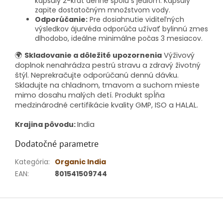
kapsuly 2-krát denne spolu s jedlom. Kapsuly
zapite dostatočným množstvom vody.
Odporúčanie:
Pre dosiahnutie viditeľných
výsledkov ájurvéda odporúča užívať bylinnú zmes
dlhodobo, ideálne minimálne počas 3 mesiacov.
🌍
Skladovanie a dôležité upozornenia
Výživový
doplnok nenahrádza pestrú stravu a zdravý životný
štýl. Neprekračujte odporúčanú dennú dávku.
Skladujte na chladnom, tmavom a suchom mieste
mimo dosahu malých detí. Produkt spĺňa
medzinárodné certifikácie kvality GMP, ISO a HALAL.
Krajina pôvodu:
India
Dodatočné parametre
Kategória
:
Organic India
EAN
:
801541509744
Z
á