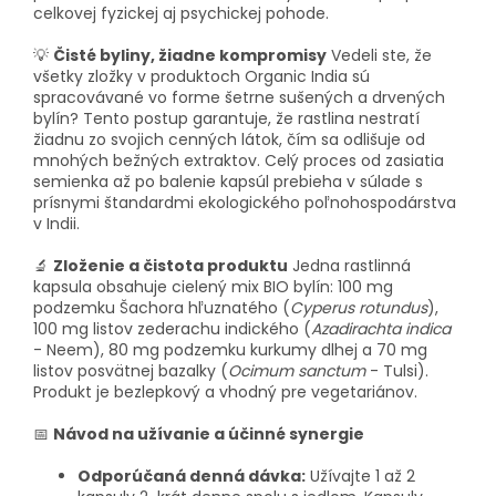
celkovej fyzickej aj psychickej pohode.
💡
Čisté byliny, žiadne kompromisy
Vedeli ste, že
všetky zložky v produktoch Organic India sú
spracovávané vo forme šetrne sušených a drvených
bylín? Tento postup garantuje, že rastlina nestratí
žiadnu zo svojich cenných látok, čím sa odlišuje od
mnohých bežných extraktov. Celý proces od zasiatia
semienka až po balenie kapsúl prebieha v súlade s
prísnymi štandardmi ekologického poľnohospodárstva
v Indii.
🔬
Zloženie a čistota produktu
Jedna rastlinná
kapsula obsahuje cielený mix BIO bylín: 100 mg
podzemku Šachora hľuznatého (
Cyperus rotundus
),
100 mg listov zederachu indického (
Azadirachta indica
- Neem), 80 mg podzemku kurkumy dlhej a 70 mg
listov posvätnej bazalky (
Ocimum sanctum
- Tulsi).
Produkt je bezlepkový a vhodný pre vegetariánov.
📅
Návod na užívanie a účinné synergie
Odporúčaná denná dávka:
Užívajte 1 až 2