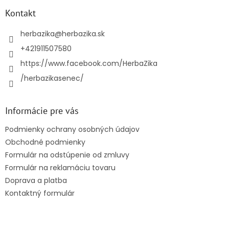
p
ä
Kontakt
t
i
herbazika
@
herbazika.sk
e
+421911507580
https://www.facebook.com/HerbaZika
/herbazikasenec/
Informácie pre vás
Podmienky ochrany osobných údajov
Obchodné podmienky
Formulár na odstúpenie od zmluvy
Formulár na reklamáciu tovaru
Doprava a platba
Kontaktný formulár