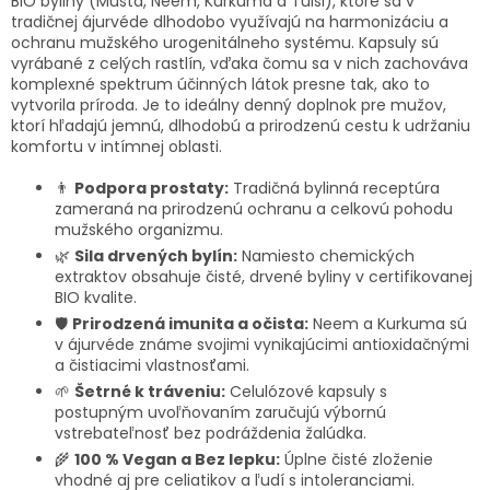
BIO byliny (Musta, Neem, Kurkuma a Tulsi), ktoré sa v
tradičnej ájurvéde dlhodobo využívajú na harmonizáciu a
ochranu mužského urogenitálneho systému. Kapsuly sú
vyrábané z celých rastlín, vďaka čomu sa v nich zachováva
komplexné spektrum účinných látok presne tak, ako to
vytvorila príroda. Je to ideálny denný doplnok pre mužov,
ktorí hľadajú jemnú, dlhodobú a prirodzenú cestu k udržaniu
komfortu v intímnej oblasti.
👨
Podpora prostaty:
Tradičná bylinná receptúra
zameraná na prirodzenú ochranu a celkovú pohodu
mužského organizmu.
🌿
Sila drvených bylín:
Namiesto chemických
extraktov obsahuje čisté, drvené byliny v certifikovanej
BIO kvalite.
🛡️
Prirodzená imunita a očista:
Neem a Kurkuma sú
v ájurvéde známe svojimi vynikajúcimi antioxidačnými
a čistiacimi vlastnosťami.
🌱
Šetrné k tráveniu:
Celulózové kapsuly s
postupným uvoľňovaním zaručujú výbornú
vstrebateľnosť bez podráždenia žalúdka.
🌾
100 % Vegan a Bez lepku:
Úplne čisté zloženie
vhodné aj pre celiatikov a ľudí s intoleranciami.