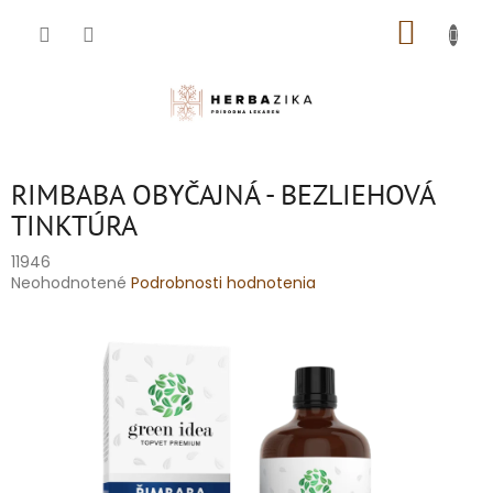
Prejsť
NÁKUP
na
obsah
KOŠÍK
RIMBABA OBYČAJNÁ - BEZLIEHOVÁ
TINKTÚRA
11946
Priemerné
Neohodnotené
Podrobnosti hodnotenia
hodnotenie
produktu
je
0,0
z
5
hviezdičiek.