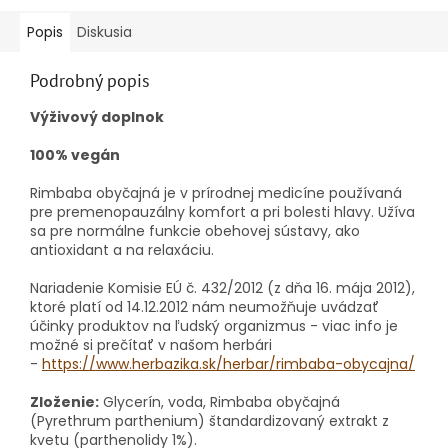
Popis
Diskusia
Podrobný popis
Výživový doplnok
100% vegán
Rimbaba obyčajná je v prírodnej medicíne používaná
pre premenopauzálny komfort a pri bolesti hlavy. Užíva
sa pre normálne funkcie obehovej sústavy, ako
antioxidant a na relaxáciu.
Nariadenie Komisie EÚ č. 432/2012 (z dňa 16. mája 2012),
ktoré platí od 14.12.2012 nám neumožňuje uvádzať
účinky produktov na ľudský organizmus - viac info je
možné si prečítať v našom herbári
-
https://www.herbazika.sk/herbar/rimbaba-obycajna/
Zloženie:
Glycerín, voda, Rimbaba obyčajná
(Pyrethrum parthenium) štandardizovaný extrakt z
kvetu (parthenolidy 1%).