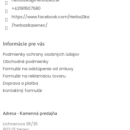
i
e
+421911507580
https://www.facebook.com/HerbaZika
/herbazikasenec/
Informácie pre vás
Podmienky ochrany osobných údajov
Obchodné podmienky
Formulár na odstúpenie od zmluvy
Formulár na reklamáciu tovaru
Doprava a platba
Kontaktný formulár
Adresa - Kamenná predajňa
Lichnerova 95/35
903 01 Senec