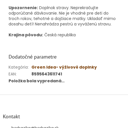
Upozornenie:
Doplnok stravy. Neprekračujte
odporúčané dávkovanie. Nie je vhodné pre deti do
troch rokov, tehotné a dojčiace matky. Ukladať mimo
dosahu detí! Nenahrádza pestrú a vyváženú stravu.
Krajina pôvodu:
Česká republika
Dodatočné parametre
Kategória
:
Green Idea- výživové doplnky
EAN
:
8595643611741
Položka bola vypredaná…
Z
á
p
ä
Kontakt
t
herbazika
@
herbazika.sk