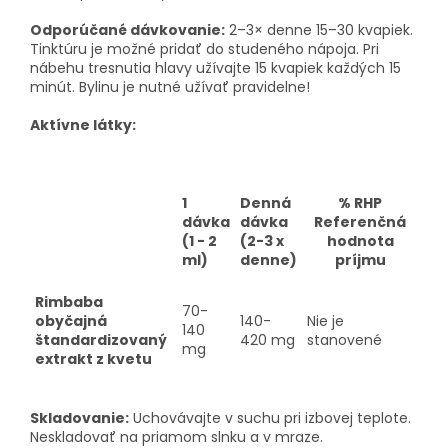
Odporúčané dávkovanie:
2–3× denne 15–30 kvapiek.
Tinktúru je možné pridať do studeného nápoja. Pri
nábehu tresnutia hlavy užívajte 15 kvapiek každých 15
minút. Bylinu je nutné užívať pravidelne!
Aktívne látky:
1
Denná
% RHP
dávka
dávka
Referenčná
(1 - 2
(2-3 x
hodnota
ml)
denne)
príjmu
Rimbaba
70-
obyčajná
140-
Nie je
140
štandardizovaný
420 mg
stanovené
mg
extrakt z kvetu
Skladovanie:
Uchovávajte v suchu pri izbovej teplote.
Neskladovať na priamom slnku a v mraze.