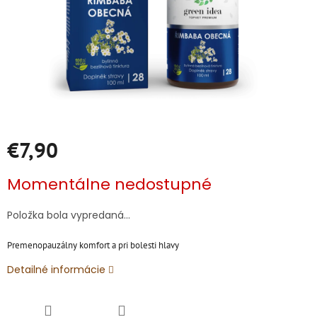
€7,90
Jednotková
Momentálne nedostupné
cena:
Položka bola vypredaná…
Premenopauzálny komfort a pri bolesti hlavy
Detailné informácie