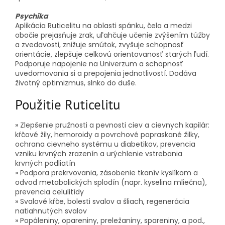
Psychika
Aplikácia Ruticelitu na oblasti spánku, čela a medzi
obočie prejasňuje zrak, uľahčuje učenie zvýšením túžby
a zvedavosti, znižuje smútok, zvyšuje schopnosť
orientácie, zlepšuje celkovú orientovanosť starých ľudí.
Podporuje napojenie na Univerzum a schopnosť
uvedomovania si a prepojenia jednotlivostí. Dodáva
životný optimizmus, slnko do duše.
Použitie Ruticelitu
» Zlepšenie pružnosti a pevnosti ciev a cievnych kapilár:
kŕčové žily, hemoroidy a povrchové popraskané žilky,
ochrana cievneho systému u diabetikov, prevencia
vzniku krvných zrazenín a urýchlenie vstrebania
krvných podliatín
» Podpora prekrvovania, zásobenie tkanív kyslíkom a
odvod metabolických splodín (napr. kyselina mliečna),
prevencia celulitídy
» Svalové kŕče, bolesti svalov a šliach, regenerácia
natiahnutých svalov
» Popáleniny, opareniny, preležaniny, spareniny, a pod.,