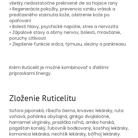
všetky nedostatočne prekrvené zle sa hojace rany
» Regenerácia pokožky, prevencia vzniku vrások a
predčasného starnutia kože, ošetrenie kože po
opaľovaní
» Bolesti hlavy, psychické napätie, stres a nervozita
» Zápalové stavy a obrny nervov, bolesti, mravčanie,
poruchy citlivosti
» Zlepšenie funkcie srdca, týmusu, sleziny a pankreasu
Krém Ruticelit je možné kombinovať s ďalšími
prípravkami Energy.
Zloženie Ruticelitu
Sofora japonská, ríbezľa čierna, krvavec lekársky, ruta
voňavá, pohánka obyčajná, ginkgo dvojlaločné,
hamamel virgínsky, praslička roľná, arnika horská,
pagaštan konský, ľubovník bodkovaný, kostihoj lekársky,
komonica lekárska, nechtík lekársky, bôľhoj lekársky.