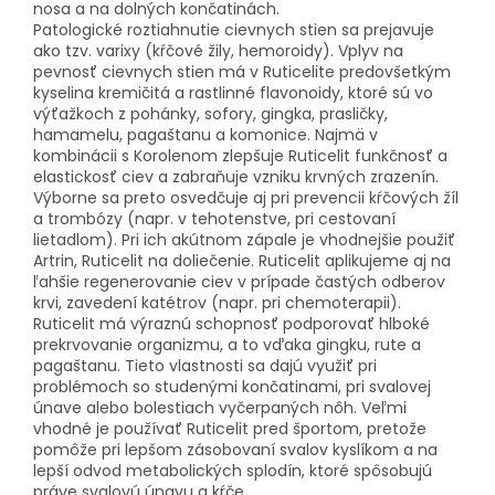
nosa a na dolných končatinách.
Patologické roztiahnutie cievnych stien sa prejavuje
ako tzv. varixy (kŕčové žily, hemoroidy). Vplyv na
pevnosť cievnych stien má v Ruticelite predovšetkým
kyselina kremičitá a rastlinné flavonoidy, ktoré sú vo
výťažkoch z pohánky, sofory, gingka, prasličky,
hamamelu, pagaštanu a komonice. Najmä v
kombinácii s Korolenom zlepšuje Ruticelit funkčnosť a
elastickosť ciev a zabraňuje vzniku krvných zrazenín.
Výborne sa preto osvedčuje aj pri prevencii kŕčových žíl
a trombózy (napr. v tehotenstve, pri cestovaní
lietadlom). Pri ich akútnom zápale je vhodnejšie použiť
Artrin, Ruticelit na doliečenie. Ruticelit aplikujeme aj na
ľahšie regenerovanie ciev v prípade častých odberov
krvi, zavedení katétrov (napr. pri chemoterapii).
Ruticelit má výraznú schopnosť podporovať hlboké
prekrvovanie organizmu, a to vďaka gingku, rute a
pagaštanu. Tieto vlastnosti sa dajú využiť pri
problémoch so studenými končatinami, pri svalovej
únave alebo bolestiach vyčerpaných nôh. Veľmi
vhodné je používať Ruticelit pred športom, pretože
pomôže pri lepšom zásobovaní svalov kyslíkom a na
lepší odvod metabolických splodín, ktoré spôsobujú
práve svalovú únavu a kŕče.