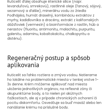
Ruticelit ďalej obsahuje éterické silice (napr.
levanduľovú, smrekovú), rastlinné oleje (ľanový, sójový,
sezamový a ďalšie), minerálnu vodu zo žriedla
Podhájska, humát draselný, kombináciu extraktov z
myrhy, kadidlovníka a dracény, extrakt z kalifornských
dážďoviek (vermesín) a bioinformácie z rastlín, húb a
nerastov (fluoritu, antimonitu, malachitu, purpuritu,
galenitu, adaminu, kobaltokalcitu, chalkopyritu a
disténu).
Regeneračný postup a spôsob
aplikovania
Ruticelit sa ľahko roztiera a zmýva vodou. Natierame
ho lokálne na problematické miesta v tenkej vrstve 1–
3x denne. Krém môžeme aplikovať nad miesta
uloženia jednotlivých orgánov, na reflexné zóny či
akupunktúrne body, a to nielen pri akútnych
ťažkostiach, ale aj v prípade chronických ochorení či
pocitu diskomfortu. Osvedčuje sa buď masáž alebo len
nanášanie krému na príslušné body.