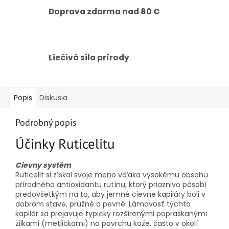
Doprava zdarma nad 80 €
Liečivá sila prírody
Popis
Diskusia
Podrobný popis
Účinky Ruticelitu
Cievny systém
Ruticelit si získal svoje meno vďaka vysokému obsahu
prírodného antioxidantu rutínu, ktorý priaznivo pôsobí
predovšetkým na to, aby jemné cievne kapiláry boli v
dobrom stave, pružné a pevné. Lámavosť týchto
kapilár sa prejavuje typicky rozšírenými popraskanými
žilkami (metličkami) na povrchu kože, často v okolí