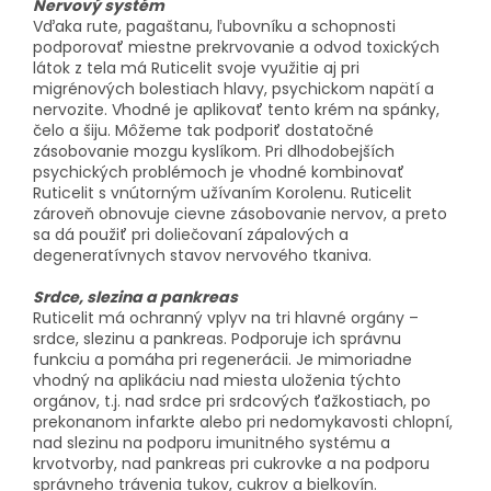
Nervový systém
Vďaka rute, pagaštanu, ľubovníku a schopnosti
podporovať miestne prekrvovanie a odvod toxických
látok z tela má Ruticelit svoje využitie aj pri
migrénových bolestiach hlavy, psychickom napätí a
nervozite. Vhodné je aplikovať tento krém na spánky,
čelo a šiju. Môžeme tak podporiť dostatočné
zásobovanie mozgu kyslíkom. Pri dlhodobejších
psychických problémoch je vhodné kombinovať
Ruticelit s vnútorným užívaním Korolenu. Ruticelit
zároveň obnovuje cievne zásobovanie nervov, a preto
sa dá použiť pri doliečovaní zápalových a
degeneratívnych stavov nervového tkaniva.
Srdce, slezina a pankreas
Ruticelit má ochranný vplyv na tri hlavné orgány –
srdce, slezinu a pankreas. Podporuje ich správnu
funkciu a pomáha pri regenerácii. Je mimoriadne
vhodný na aplikáciu nad miesta uloženia týchto
orgánov, t.j. nad srdce pri srdcových ťažkostiach, po
prekonanom infarkte alebo pri nedomykavosti chlopní,
nad slezinu na podporu imunitného systému a
krvotvorby, nad pankreas pri cukrovke a na podporu
správneho trávenia tukov, cukrov a bielkovín.