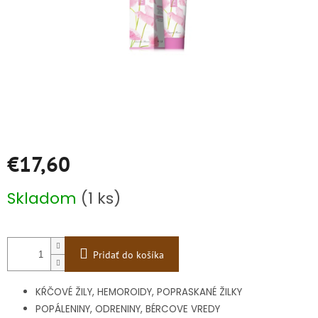
€17,60
Jednotková
Skladom
(1 ks)
cena:
Pridať do košíka
KŔČOVÉ ŽILY, HEMOROIDY, POPRASKANÉ ŽILKY
POPÁLENINY, ODRENINY, BÉRCOVE VREDY