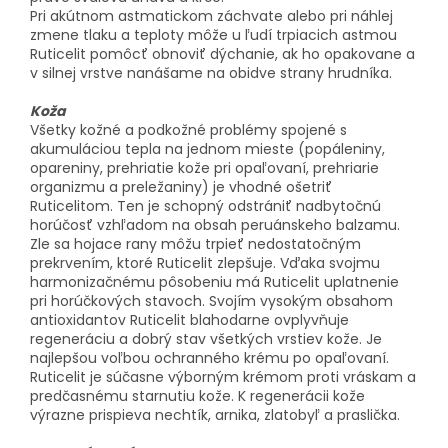
Pri akútnom astmatickom záchvate alebo pri náhlej
zmene tlaku a teploty môže u ľudí trpiacich astmou
Ruticelit pomôcť obnoviť dýchanie, ak ho opakovane a
v silnej vrstve nanášame na obidve strany hrudníka.
Koža
Všetky kožné a podkožné problémy spojené s
akumuláciou tepla na jednom mieste (popáleniny,
opareniny, prehriatie kože pri opaľovaní, prehriarie
organizmu a preležaniny) je vhodné ošetriť
Ruticelitom. Ten je schopný odstrániť nadbytočnú
horúčosť vzhľadom na obsah peruánskeho balzamu.
Zle sa hojace rany môžu trpieť nedostatočným
prekrvením, ktoré Ruticelit zlepšuje. Vďaka svojmu
harmonizačnému pôsobeniu má Ruticelit uplatnenie
pri horúčkových stavoch. Svojím vysokým obsahom
antioxidantov Ruticelit blahodarne ovplyvňuje
regeneráciu a dobrý stav všetkých vrstiev kože. Je
najlepšou voľbou ochranného krému po opaľovaní.
Ruticelit je súčasne výborným krémom proti vráskam a
predčasnému starnutiu kože. K regenerácii kože
výrazne prispieva nechtík, arnika, zlatobyľ a praslička.