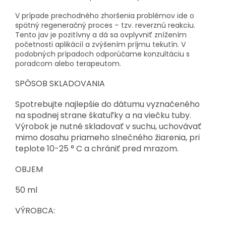
V prípade prechodného zhoršenia problémov ide o
spätný regeneračný proces – tzv. reverznú reakciu.
Tento jav je pozitívny a dá sa ovplyvniť znížením
početnosti aplikácií a zvýšením príjmu tekutín. V
podobných prípadoch odporúčame konzultáciu s
poradcom alebo terapeutom.
SPÔSOB SKLADOVANIA
Spotrebujte najlepšie do dátumu vyznačeného
na spodnej strane škatuľky a na viečku tuby.
Výrobok je nutné skladovať v suchu, uchovávať
mimo dosahu priameho slnečného žiarenia, pri
teplote 10-25 ° C a chrániť pred mrazom.
OBJEM
50 ml
VÝROBCA: