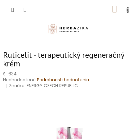
Prejsť
NÁKUP
na
obsah
KOŠÍK
Ruticelit - terapeutický regeneračný
krém
S_634
Priemerné
Neohodnotené
Podrobnosti hodnotenia
hodnotenie
Značka:
ENERGY CZECH REPUBLIC
produktu
je
0,0
z
5
hviezdičiek.