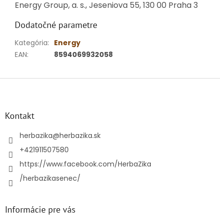
Energy Group, a. s., Jeseniova 55, 130 00 Praha 3
Dodatočné parametre
Kategória
:
Energy
EAN
:
8594069932058
Z
á
p
ä
Kontakt
t
i
herbazika
@
herbazika.sk
e
+421911507580
https://www.facebook.com/HerbaZika
/herbazikasenec/
Informácie pre vás