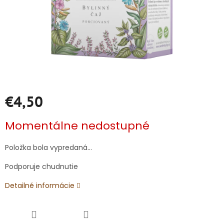
€4,50
Jednotková
Momentálne nedostupné
cena:
Položka bola vypredaná…
Podporuje chudnutie
Detailné informácie