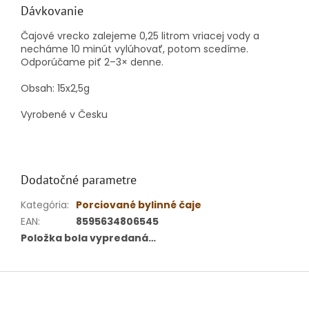
Dávkovanie
Čajové vrecko zalejeme 0,25 litrom vriacej vody a
necháme 10 minút vylúhovať, potom scedíme.
Odporúčame piť 2–3× denne.
Obsah: 15x2,5g
Vyrobené v Česku
Dodatočné parametre
Kategória
:
Porciované bylinné čaje
EAN
:
8595634806545
Položka bola vypredaná…
Z
á
p