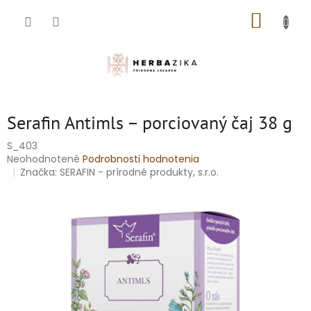
Prejsť
NÁKUP
na
obsah
KOŠÍK
Serafin Antimls – porciovaný čaj 38 g
S_403
Priemerné
Neohodnotené
Podrobnosti hodnotenia
hodnotenie
Značka:
SERAFIN - prírodné produkty, s.r.o.
produktu
je
0,0
z
5
hviezdičiek.