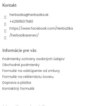
ä
Kontakt
t
i
herbazika
@
herbazika.sk
e
+421911507580
https://www.facebook.com/HerbaZika
/herbazikasenec/
Informácie pre vás
Podmienky ochrany osobných údajov
Obchodné podmienky
Formulár na odstúpenie od zmluvy
Formulár na reklamáciu tovaru
Doprava a platba
Kontaktný formulár