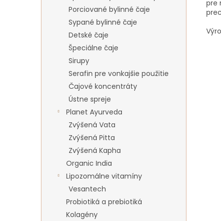
pre 
Porciované bylinné čaje
prec
Sypané bylinné čaje
Výro
Detské čaje
Špeciálne čaje
Sirupy
Serafin pre vonkajšie použitie
Čajové koncentráty
Ústne spreje
Planet Ayurveda
Zvýšená Vata
Zvýšená Pitta
Zvýšená Kapha
Organic India
Lipozomálne vitamíny
Vesantech
Probiotiká a prebiotiká
Kolagény