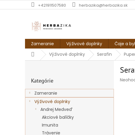
Prejsť
+421911507580
herbazika@herbazika.sk
na
obsah
Zameranie
Výživové doplnky
Čaje a by
Domov
Výživové doplnky
Serafin
Pupeň
B
Sera
o
Preskočiť
č
Prieme
Neoho
Kategórie
kategórie
n
hodnot
ý
produk
Zameranie
p
je
Výživové doplnky
a
0,0
z
n
Andrej Medveď
5
e
Akciové balíčky
hviezdi
l
Imunita
Trávenie