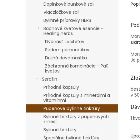
Doplnkové bunkové soli
Popi
Viaczložkové soli
Bylinné prípravky HERB
Pod
Bachové kvetové esencie -
Healing herbs
Moru
Dvanásť liečiteľov
udr
Sedem pomocníkov
Mor
Druhá devätnastka
Je 
Záchranná kombinácia - Päť
kvetov
Zlo
Serafin
Prírodné kapsuly
dest
v 50
Prírodné kapsuly s minerálmi a
vitamínmi
Dáv
Pupeňové bylinné tinktúry
Bylinné tinktúry z pupeňových
1 kv
zmesí
Bylinné tinktúry
Upoz
Špeciálne bylinné tinktúry