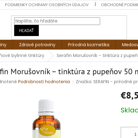
PODMIENKY OCHRANY OSOBNÝCH ÚDAJOV
OBCHODNÉ PODMI
HĽADAŤ
liny
Zdravé potraviny
Prírodná kozmetika
Medosv
ové bylinné tinktúry
Serafin Morušovník – tinktúra z pupe
fin Morušovník – tinktúra z pupeňov 50 
rné
dnotené
Podrobnosti hodnotenia
Značka:
SERAFIN - prírodné pro
enie
€8,
tu
Jednotko
Skl
cena:
čiek.