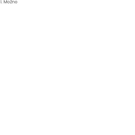
í.
Možno