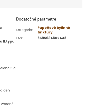
Dodatočné parametre
a
Pupeňové bylinné
Kategória
:
tinktúry
EAN
:
8595634802448
u II.typu
.
ieleho 5 g
za deň
e vhodné