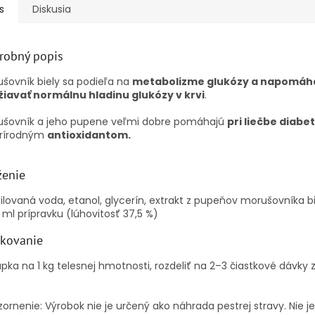
s
Diskusia
robný popis
šovník biely sa podieľa na
metabolizme glukózy a napomáh
žiavať normálnu hladinu glukózy v krvi
.
ušovník a jeho pupene veľmi dobre pomáhajú
pri liečbe diabet
prírodným
antioxidantom.
ženie
ilovaná voda, etanol, glycerín, extrakt z pupeňov morušovníka b
 ml prípravku (lúhovitosť 37,5 %)
kovanie
apka na 1 kg telesnej hmotnosti, rozdeliť na 2–3 čiastkové dávky 
ornenie: Výrobok nie je určený ako náhrada pestrej stravy.
Nie j