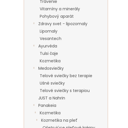
Trávenie
Vitamíny a minerály
Pohybový aparát
Zdravy svet - lipozomaly
Lipomaly
Vesantech
Ayurvéda
Tulsi čaje
Kozmetika
Medosviečky
Telové sviečky bez terapie
Ušné sviečky
Telové sviečky s terapiou
JUST a Nahrin
Panakeia
Kozmetika
Kozmetika na pleť
Ošetrujúce pleťové krémy