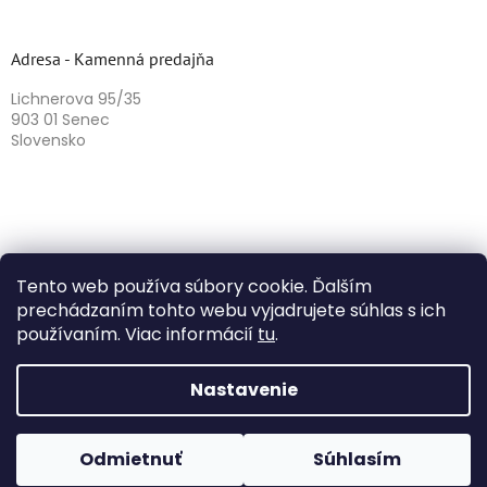
Adresa - Kamenná predajňa
Lichnerova 95/35
903 01 Senec
Slovensko
Tento web používa súbory cookie. Ďalším
prechádzaním tohto webu vyjadrujete súhlas s ich
používaním. Viac informácií
tu
.
Vytvoril Shoptet
Nastavenie
Copyright 2026
Herbazika
. Všetky práva vyhradené.
Odmietnuť
Súhlasím
Upraviť nastavenie cookies