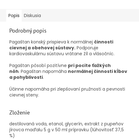
Popis
Diskusia
Podrobný popis
Pagaštan konský prispieva k normálnej
činnosti
cievnej a obehovej sústavy.
Podporuje
kardiovaskulárnu sústavu vrátane žíl a vlásočníc.
Pagaštan pôsobí pozitívne
pri pocite ťažkých
nôh
. Pagaštan napomáha
normálnej činnosti kĺbov
a pohyblivosti
.
Účinne napomáha pri zlepšovaní pružnosti a pevnosti
cievnej steny.
Zloženie
destilovaná voda, etanol, glycerín, extrakt z pupeňov
jírovca maďalu 5 g v 50 ml prípravku (lúhovitosť 37,5
%)