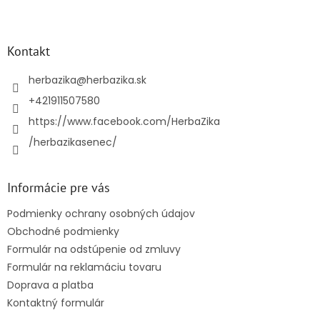
Z
á
p
ä
Kontakt
t
i
herbazika
@
herbazika.sk
e
+421911507580
https://www.facebook.com/HerbaZika
/herbazikasenec/
Informácie pre vás
Podmienky ochrany osobných údajov
Obchodné podmienky
Formulár na odstúpenie od zmluvy
Formulár na reklamáciu tovaru
Doprava a platba
Kontaktný formulár