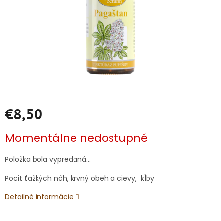
€8,50
Jednotková
Momentálne nedostupné
cena:
Položka bola vypredaná…
Pocit ťažkých nôh, krvný obeh a cievy, kĺby
Detailné informácie