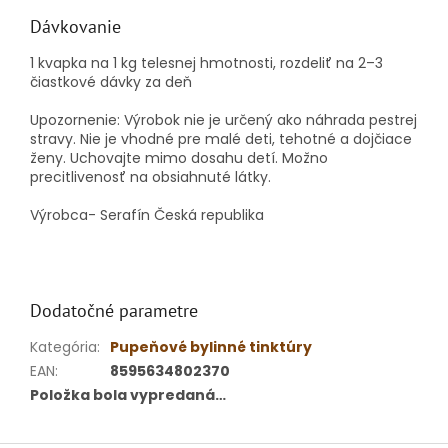
Dávkovanie
1 kvapka na 1 kg telesnej hmotnosti, rozdeliť na 2–3
čiastkové dávky za deň
Upozornenie: Výrobok nie je určený ako náhrada pestrej
stravy.
Nie je vhodné pre malé deti, tehotné a dojčiace
ženy.
Uchovajte mimo dosahu detí.
Možno
precitlivenosť na obsiahnuté látky.
Výrobca- Serafín Česká republika
Dodatočné parametre
Kategória
:
Pupeňové bylinné tinktúry
EAN
:
8595634802370
Položka bola vypredaná…