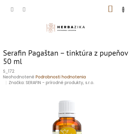
Prejsť
NÁKUP
na
obsah
KOŠÍK
Serafin Pagaštan – tinktúra z pupeňov
50 ml
S_172
Priemerné
Neohodnotené
Podrobnosti hodnotenia
hodnotenie
Značka:
SERAFIN - prírodné produkty, s.r.o.
produktu
je
0,0
z
5
hviezdičiek.