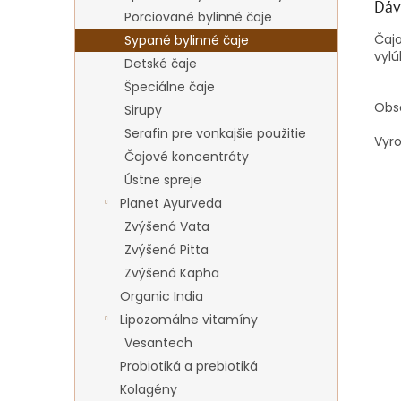
Dáv
Porciované bylinné čaje
Čajo
Sypané bylinné čaje
vyl
Detské čaje
Špeciálne čaje
Obs
Sirupy
Serafin pre vonkajšie použitie
Vyr
Čajové koncentráty
Ústne spreje
Planet Ayurveda
Zvýšená Vata
Zvýšená Pitta
Zvýšená Kapha
Organic India
Lipozomálne vitamíny
Vesantech
Probiotiká a prebiotiká
Kolagény