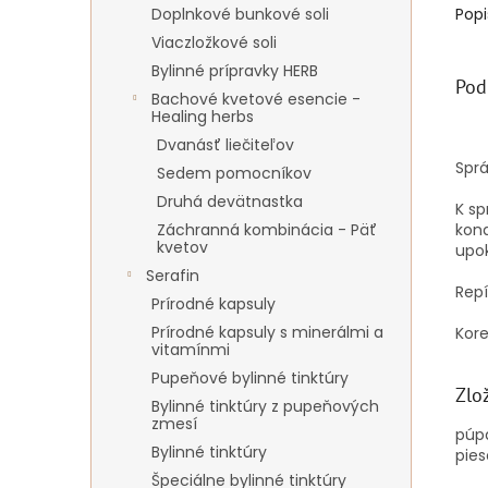
Doplnkové bunkové soli
Popi
Viaczložkové soli
Bylinné prípravky HERB
Pod
Bachové kvetové esencie -
Healing herbs
Dvanásť liečiteľov
Sprá
Sedem pomocníkov
Druhá devätnastka
K s
Záchranná kombinácia - Päť
kond
kvetov
upok
Serafin
Repí
Prírodné kapsuly
Prírodné kapsuly s minerálmi a
Kore
vitamínmi
Pupeňové bylinné tinktúry
Zlo
Bylinné tinktúry z pupeňových
zmesí
púpa
Bylinné tinktúry
pies
Špeciálne bylinné tinktúry