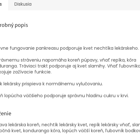
s
Diskusia
robný popis
vne fungovanie pankreasu podporuje kvet nechtíka lekárskeho.
právnemu stráveniu napomáha koreň púpavy, vňať repíka, kôra
uranga. Tráviaci trakt podporuje aj kvet slamihy. Vňať ľubovník
ojuje zažívacie funkcie.
k lekársky prispieva k normálnemu vylučovaniu.
ň lopúcha väčšieho podporuje správnu hladinu cukru v krvi.
ženie
va lekárska koreň, nechtík lekársky kvet, repík lekársky vňať, sl
očná kvet, kondurango kôra, lopúch väčší koreň, ľubovník bodk