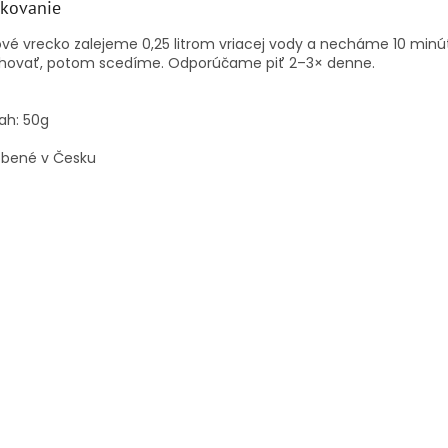
kovanie
vé vrecko zalejeme 0,25 litrom vriacej vody a necháme 10 minú
úhovať, potom scedíme. Odporúčame piť 2–3× denne.
ah: 50g
obené v Česku