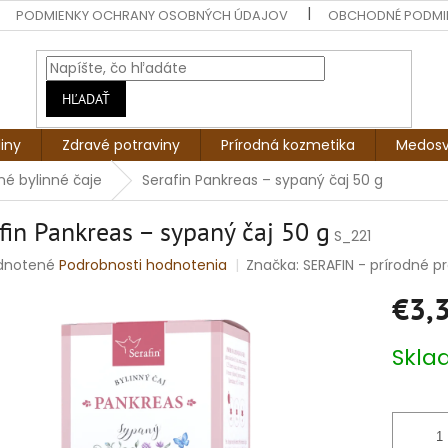
PODMIENKY OCHRANY OSOBNÝCH ÚDAJOV
OBCHODNÉ PODMI
HĽADAŤ
liny
Zdravé potraviny
Prírodná kozmetika
Medosv
é bylinné čaje
Serafin Pankreas – sypaný čaj 50 g
fin Pankreas – sypaný čaj 50 g
S_221
rné
dnotené
Podrobnosti hodnotenia
Značka:
SERAFIN - prírodné pro
enie
€3,
tu
Jednotko
Skl
cena:
čiek.