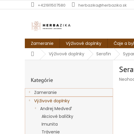
Prejsť
+421911507580
herbazika@herbazika.sk
na
obsah
Zameranie
Výživové doplnky
Čaje a by
Domov
Výživové doplnky
Serafin
Sypan
B
Sera
o
Preskočiť
č
Prieme
Neoho
Kategórie
kategórie
n
hodnot
ý
produk
Zameranie
p
je
Výživové doplnky
a
0,0
z
n
Andrej Medveď
5
e
Akciové balíčky
hviezdi
l
Imunita
Trávenie