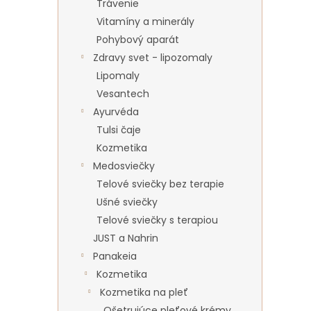
Trávenie
Vitamíny a minerály
Pohybový aparát
Zdravy svet - lipozomaly
Lipomaly
Vesantech
Ayurvéda
Tulsi čaje
Kozmetika
Medosviečky
Telové sviečky bez terapie
Ušné sviečky
Telové sviečky s terapiou
JUST a Nahrin
Panakeia
Kozmetika
Kozmetika na pleť
Ošetrujúce pleťové krémy