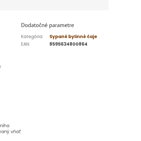
Dodatočné parametre
Kategória
:
Sypané bylinné čaje
EAN
:
8595634800864
a
amiha
ovaný vňať