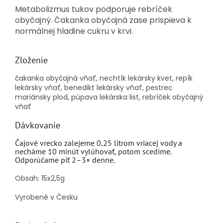
Metabolizmus tukov podporuje rebríček
obyčajný. Čakanka obyčajná zase prispieva k
normálnej hladine cukru v krvi.
Zloženie
čakanka obyčajná vňať, nechtík lekársky kvet, repík
lekársky vňať, benedikt lekársky vňať, pestrec
mariánsky plod, púpava lekárska list, rebríček obyčajný
vňať
Dávkovanie
Čajové vrecko zalejeme 0,25 litrom vriacej vody a
necháme 10 minút vylúhovať, potom scedíme.
Odporúčame piť 2–3× denne.
Obsah: 15x2,5g
Vyrobené v Česku