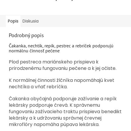
Popis
Diskusia
Podrobný popis
Čakanka, nechtík, repík, pestrec a rebríček podporujú
normálnu činnosť pečene
Plod pestreca mariánskeho prispieva k
prirodzenému fungovaniu pečene a k jej očiste.
K normálnej činnosti žlčníka napomáhajú kvet
nechtíka a vňať rebríčka.
Čakanka obyčajná podporuje zažívanie a repík
lekársky podporuje črevá. K správnemu
fungovaniu zažívacieho traktu prispieva benedikt
lekársky a k udržovaniu správnej črevnej
mikroflóry napomáha púpava lekárska.