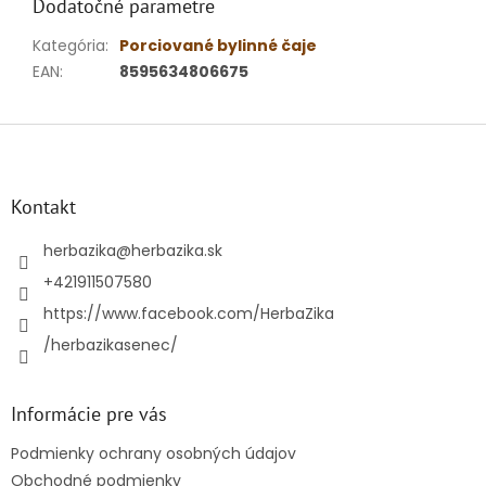
Dodatočné parametre
Kategória
:
Porciované bylinné čaje
EAN
:
8595634806675
Z
á
p
ä
Kontakt
t
i
herbazika
@
herbazika.sk
e
+421911507580
https://www.facebook.com/HerbaZika
/herbazikasenec/
Informácie pre vás
Podmienky ochrany osobných údajov
Obchodné podmienky