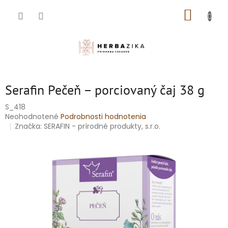
Prejsť
NÁKUP
na
obsah
KOŠÍK
Serafin Pečeň – porciovaný čaj 38 g
S_418
Priemerné
Neohodnotené
Podrobnosti hodnotenia
hodnotenie
Značka:
SERAFIN - prírodné produkty, s.r.o.
produktu
je
0,0
z
5
hviezdičiek.