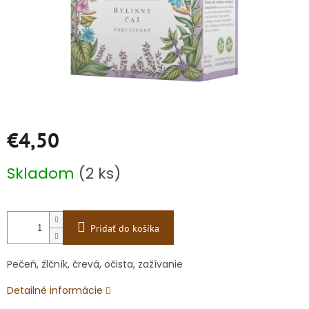
€4,50
Jednotková
Skladom
(2 ks)
cena:
Pridať do košíka
Pečeň, žlčník, črevá, očista, zažívanie
Detailné informácie