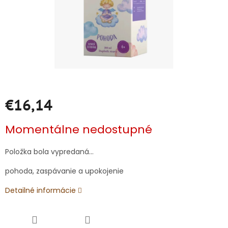
€16,14
Jednotková
Momentálne nedostupné
cena:
Položka bola vypredaná…
pohoda, zaspávanie a upokojenie
Detailné informácie