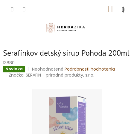
Prejsť
NÁKUP
na
obsah
KOŠÍK
Serafínkov detský sirup Pohoda 200ml
13880
Priemerné
Neohodnotené
Podrobnosti hodnotenia
Novinka
hodnotenie
Značka:
SERAFIN - prírodné produkty, s.r.o.
produktu
je
0,0
z
5
hviezdičiek.