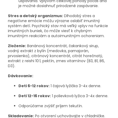
uspávania. Vplyvom celkovej pohody počas dňa
je možné dosiahnuť prirodzené zaspávanie.
Stres a detský organizmus:
Dlhodobý stres a
negatívne emócie môžu výrazne oslabiť imunitný
systém detí. Psychický stav má veľký vplyv na funkcie
imunitných buniek, čo môže viesť k chybným
imunitným reakciám a autoimunitným ochoreniam.
Zloženie:
Banánový koncentrát, čakankový sirup,
vodný extrakt z bylín (medovka, pamajorán,
prvosienka), citrónový koncentrát, citrát horečnatý,
extrakt z reishi 10:1, pektín, zmes vitamínov (B3, B1, B6,
D3).
Dávkovanie:
Deti 6-12 rokov:
1 čajová lyžička 3-4x denne.
Deti 12-16 rokov:
1 polievková lyžica 3-4x denne.
Odporúčame zvýšiť príjem tekutín.
Skladovanie:
Po otvorení uchovávajte v chladničke.