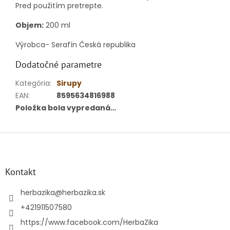
Pred použitím pretrepte.
Objem:
200 ml
Výrobca- Serafín Česká republika
Dodatočné parametre
Kategória
:
Sirupy
EAN
:
8595634816988
Položka bola vypredaná…
Z
á
p
ä
Kontakt
t
i
herbazika
@
herbazika.sk
e
+421911507580
https://www.facebook.com/HerbaZika