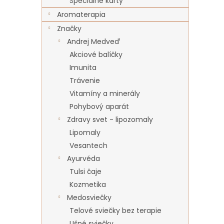
Špeciálne karty
Aromaterapia
Značky
Andrej Medveď
Akciové balíčky
Imunita
Trávenie
Vitamíny a minerály
Pohybový aparát
Zdravy svet - lipozomaly
Lipomaly
Vesantech
Ayurvéda
Tulsi čaje
Kozmetika
Medosviečky
Telové sviečky bez terapie
Ušné sviečky