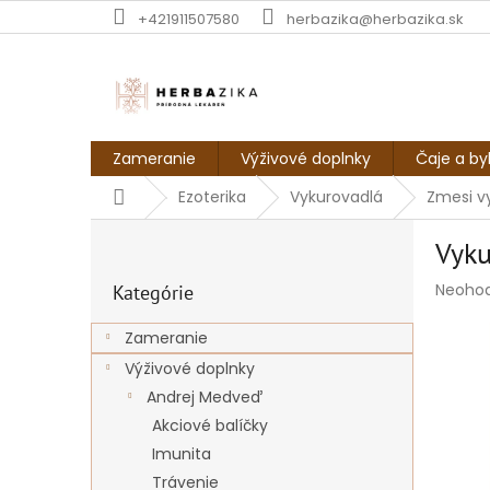
Prejsť
+421911507580
herbazika@herbazika.sk
na
obsah
Zameranie
Výživové doplnky
Čaje a by
Domov
Ezoterika
Vykurovadlá
Zmesi v
B
Vyku
o
Preskočiť
č
Prieme
Neoho
Kategórie
kategórie
n
hodnot
ý
produk
Zameranie
p
je
Výživové doplnky
a
0,0
z
n
Andrej Medveď
5
e
Akciové balíčky
hviezdi
l
Imunita
Trávenie