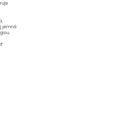
ruje
a,
ej jemná
giou.
iť