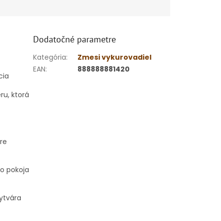
Dodatočné parametre
Kategória
:
Zmesi vykurovadiel
EAN
:
888888881420
cia
ru, ktorá
re
ho pokoja
vytvára