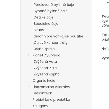
Porciované bylinné čaje
Sypané bylinné čaje
Použ
Detské čaje
vyku
Špeciálne čaje
vôňa
Sirupy
Toto
Serafin pre vonkajšie použitie
pria
Čajové koncentráty
Hmo
Ústne spreje
Planet Ayurveda
Výr
Zvýšená Vata
Zvýšená Pitta
Zvýšená Kapha
Organic India
Lipozomálne vitamíny
Vesantech
Probiotiká a prebiotiká
Kolagény