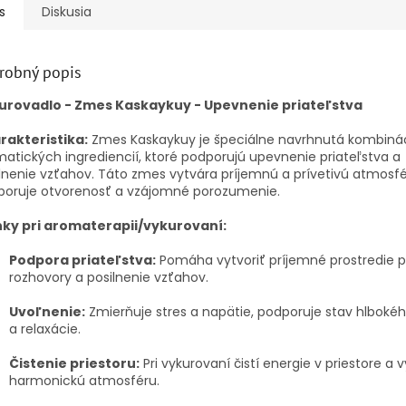
s
Diskusia
robný popis
urovadlo - Zmes Kaskaykuy - Upevnenie priateľstva
rakteristika:
Zmes Kaskaykuy je špeciálne navrhnutá kombiná
atických ingrediencií, ktoré podporujú upevnenie priateľstva a
lnenie vzťahov. Táto zmes vytvára príjemnú a prívetivú atmosfé
poruje otvorenosť a vzájomné porozumenie.
nky pri aromaterapii/vykurovaní:
Podpora priateľstva:
Pomáha vytvoriť príjemné prostredie p
rozhovory a posilnenie vzťahov.
Uvoľnenie:
Zmierňuje stres a napätie, podporuje stav hlboké
a relaxácie.
Čistenie priestoru:
Pri vykurovaní čistí energie v priestore a 
harmonickú atmosféru.