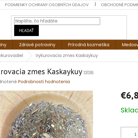
PODMIENKY OCHRANY OSOBNÝCH ÚDAJOV
OBCHODNÉ PODMI
HĽADAŤ
liny
Zdravé potraviny
Prírodná kozmetika
Medosv
ykurovadiel
Vykurovacia zmes Kaskaykuy
rovacia zmes Kaskaykuy
13136
rné
dnotené
Podrobnosti hodnotenia
enie
€6,
tu
Jednotko
Skl
cena:
čiek.