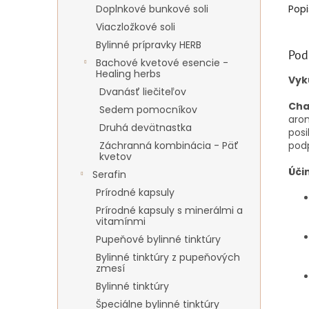
Doplnkové bunkové soli
Popi
Viaczložkové soli
Bylinné prípravky HERB
Pod
Bachové kvetové esencie -
Healing herbs
Vyk
Dvanásť liečiteľov
Cha
Sedem pomocníkov
arom
Druhá devätnastka
posi
Záchranná kombinácia - Päť
pod
kvetov
Úči
Serafin
Prírodné kapsuly
Prírodné kapsuly s minerálmi a
vitamínmi
Pupeňové bylinné tinktúry
Bylinné tinktúry z pupeňových
zmesí
Bylinné tinktúry
Špeciálne bylinné tinktúry