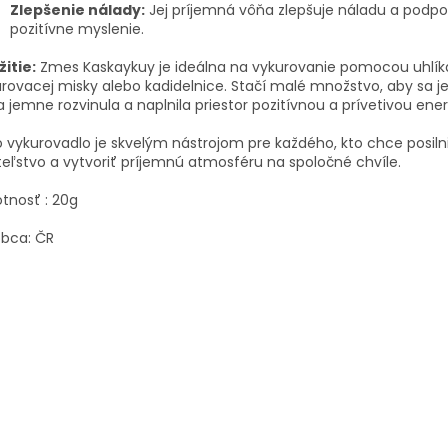
Zlepšenie nálady:
Jej príjemná vôňa zlepšuje náladu a podpo
pozitívne myslenie.
itie:
Zmes Kaskaykuy je ideálna na vykurovanie pomocou uhlík
rovacej misky alebo kadidelnice. Stačí malé množstvo, aby sa j
 jemne rozvinula a naplnila priestor pozitívnou a prívetivou ener
 vykurovadlo je skvelým nástrojom pre každého, kto chce posiln
teľstvo a vytvoriť príjemnú atmosféru na spoločné chvíle.
tnosť : 20g
obca: ČR