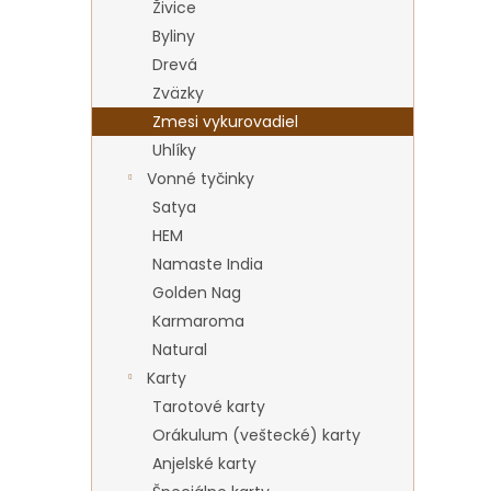
Živice
Byliny
Drevá
Zväzky
Zmesi vykurovadiel
Uhlíky
Vonné tyčinky
Satya
HEM
Namaste India
Golden Nag
Karmaroma
Natural
Karty
Tarotové karty
Orákulum (veštecké) karty
Anjelské karty