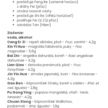
prečisťuje Feng Re (veterné horúco)
z dráhy Fei (pľúc)
otvára nosové cesty
prečisťuje Shi Re (vlhkú horúčosť)
posilňuje Fei Qi (Qi pľúc)
odvádza Tan (hlien)
Zloženie:
voda, alkohol
Cang Er Zi
-
repeň sibírska, plod
-
Fruc. xanthii
- 4,2g
Xin Yi Hua
-
magnólia ľaliokvetá, puky
-
Flos
magnoliae
- 5,6g
Bai Zhi
-
angelika dahurská, koreň
-
Rad. angelicae
dahuricae
- 4,2g
Lian Qiao
-
zlatovka previsnutá, plod
-
Fruc.
forsythiae
- 4,2g
Jin Yin Hua
-
zimolez japonský, kvet
-
Flos lonicerae
-
4,2g
Gao Ben
-
kôprovníček čínsky, koreň s odden.
-
Rhiz. et
rad. ligustici
- 2,8g
Pu Gong Ying
-
púpava mongolská, vňať
-
Herb.
taraxaci
- 4,2g
Chuan Xiong
-
kôprovníček Wallichov,
podzemok
-
Rhiz. ligustici
- 1,9g