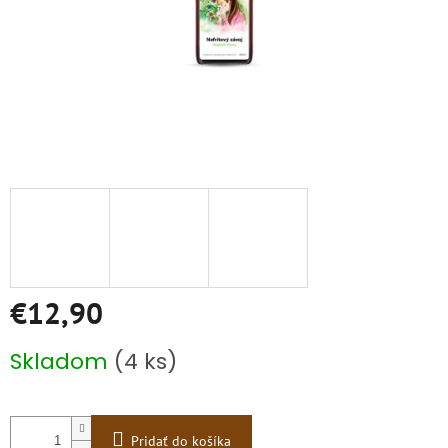
€12,90
Jednotková
Skladom
(4 ks)
cena:
Pridať do košíka