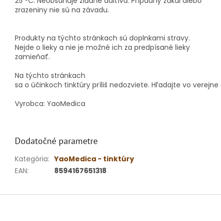
25 °C. Neobsahuje žiadne aditíva. Prípadný zákal alebo
zrazeniny nie sú na závadu.
Produkty na týchto stránkach sú doplnkami stravy.
Nejde o lieky a nie je možné ich za predpísané lieky
zamieňať.
Na týchto
stránkach
sa
o
účinkoch
tinktúry
príliš
nedozviete
.
Hľadajte
vo
verejne
Vyrobca: YaoMedica
Dodatočné parametre
Kategória
:
YaoMedica - tinktúry
EAN
:
8594167651318
Z
á