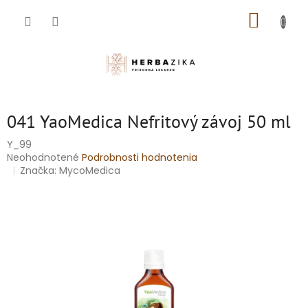
Prejsť
NÁKUP
na
obsah
KOŠÍK
041 YaoMedica Nefritový závoj 50 ml
Y_99
Priemerné
Neohodnotené
Podrobnosti hodnotenia
hodnotenie
Značka:
MycoMedica
produktu
je
0,0
z
5
hviezdičiek.