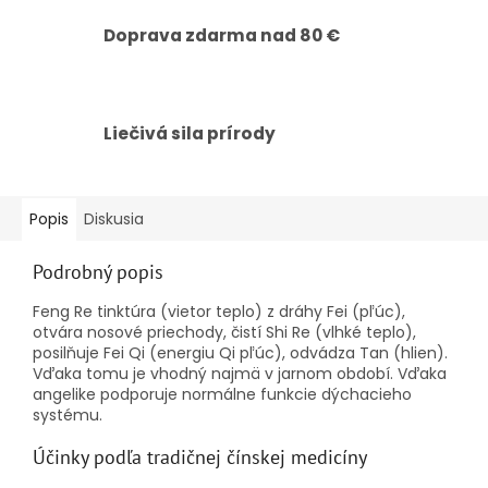
Doprava zdarma nad 80 €
Liečivá sila prírody
Popis
Diskusia
Podrobný popis
Feng Re tinktúra (vietor teplo) z dráhy Fei (pľúc),
otvára nosové priechody, čistí Shi Re (vlhké teplo),
posilňuje Fei Qi (energiu Qi pľúc), odvádza Tan (hlien).
Vďaka tomu je vhodný najmä v jarnom období. Vďaka
angelike podporuje normálne funkcie dýchacieho
systému.
Účinky podľa tradičnej čínskej medicíny