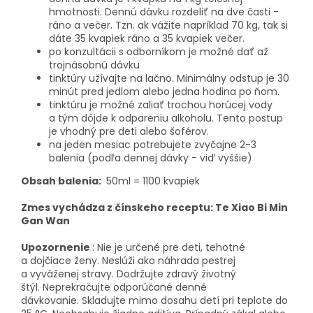
hmotnosti. Dennú dávku rozdeliť na dve časti -
ráno a večer. Tzn. ak vážite napríklad 70 kg, tak si
dáte 35 kvapiek ráno a 35 kvapiek večer.
po konzultácii s odborníkom je možné dať až
trojnásobnú dávku
tinktúry užívajte na lačno. Minimálny odstup je 30
minút pred jedlom alebo jedna hodina po ňom.
tinktúru je možné zaliať trochou horúcej vody
a tým dôjde k odpareniu alkoholu. Tento postup
je vhodný pre deti alebo šoférov.
na jeden mesiac potrebujete zvyčajne 2-3
balenia (podľa dennej dávky - viď vyššie)
Obsah balenia:
50ml = 1100 kvapiek
Zmes vychádza z čínskeho receptu:
Te Xiao Bi Min
Gan Wan
Upozornenie
: Nie je určené pre deti, tehotné
a dojčiace ženy. Neslúži ako náhrada pestrej
a vyváženej stravy. Dodržujte zdravý životný
štýl. Neprekračujte odporúčané denné
dávkovanie. Skladujte mimo dosahu detí pri teplote do