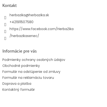
p
ä
Kontakt
t
i
herbazika
@
herbazika.sk
e
+421911507580
https://www.facebook.com/HerbaZika
/herbazikasenec/
Informácie pre vás
Podmienky ochrany osobných údajov
Obchodné podmienky
Formulár na odstúpenie od zmluvy
Formulár na reklamáciu tovaru
Doprava a platba
Kontaktný formulár