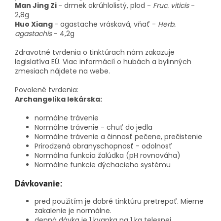
Man Jing Zi
-
drmek okrúhlolistý, plod
-
Fruc. viticis
-
2,8g
Huo Xiang
-
agastache vráskavá, vňať
-
Herb.
agastachis
- 4,2g
Zdravotné tvrdenia o tinktúrach nám zakazuje
legislatíva EÚ. Viac informácií o hubách a bylinných
zmesiach nájdete na webe.
Povolené tvrdenia:
Archangelika lekárska:
normálne trávenie
Normálne trávenie - chuť do jedla
Normálne trávenie a činnosť pečene, prečistenie
Prirodzená obranyschopnosť - odolnosť
Normálna funkcia žalúdka (pH rovnováha)
Normálne funkcie dýchacieho systému
Dávkovanie:
pred použitím je dobré tinktúru pretrepať. Mierne
zakalenie je normálne.
denná dávka je 1 kvapka na 1 kg telesnej