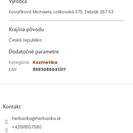
Výrobca
Kovaříková Michaela, Loškovská 375, Žebrák 267 53
Krajina pôvodu
Česká republika
Dodatočné parametre
Kategória
:
Kozmetika
EAN
:
8593085041317
Z
á
p
ä
Kontakt
t
i
herbazika
@
herbazika.sk
e
+421911507580