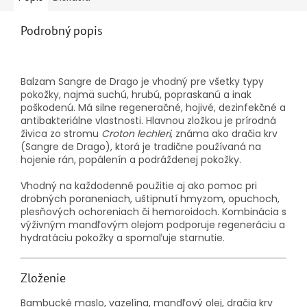
Podrobný popis
Balzam Sangre de Drago je vhodný pre všetky typy
pokožky, najmä suchú, hrubú, popraskanú a inak
poškodenú. Má silne regeneračné, hojivé, dezinfekčné a
antibakteriálne vlastnosti. Hlavnou zložkou je prírodná
živica zo stromu
Croton lechleri
, známa ako dračia krv
(Sangre de Drago), ktorá je tradične používaná na
hojenie rán, popálenín a podráždenej pokožky.
Vhodný na každodenné použitie aj ako pomoc pri
drobných poraneniach, uštipnutí hmyzom, opuchoch,
plesňových ochoreniach či hemoroidoch. Kombinácia s
výživným mandľovým olejom podporuje regeneráciu a
hydratáciu pokožky a spomaľuje starnutie.
Zloženie
Bambucké maslo, vazelína, mandľový olej, dračia krv