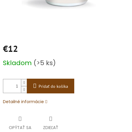
€12
Jednotková
Skladom
(>5 ks)
cena:
Pridať do košíka
Detailné informácie
OPÝTAŤ SA
ZDIEĽAŤ