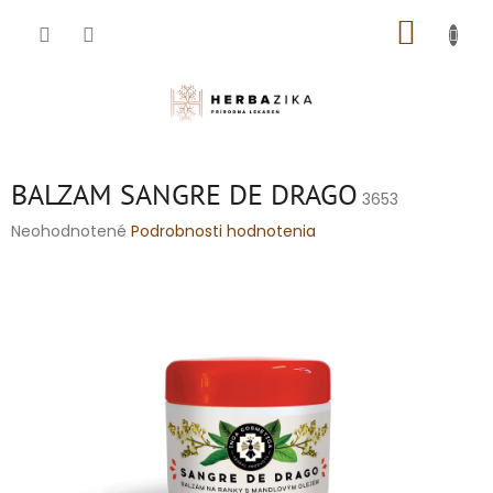
Prejsť
NÁKUP
na
obsah
KOŠÍK
BALZAM SANGRE DE DRAGO
3653
Priemerné
Neohodnotené
Podrobnosti hodnotenia
hodnotenie
produktu
je
0,0
z
5
hviezdičiek.