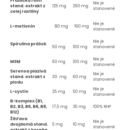
Praslička rolní
Nie je
stand. extrakt z
125 mg
250 mg
stanovené
celej rastliny
Nie je
L-metionín
80 mg
160 mg
stanovené
Nie je
Spirulina prášok
50 mg
100 mg
stanovené
Nie je
MSM
50 mg
100 mg
stanovené
Serenoa plazivá
Nie je
stand. extrakt z
30
mg
60 mg
stanovené
plodu
Nie je
L-cystín
25 mg
50 mg
stanovené
B-komplex (B1,
B2, B3, B5, B6, B9,
17,5 mg
35 mg
100% RHP
B12)
Žihľava
Nie je
dvojdomá stand.
5 mg
10 mg
stanovené
extrakt z koreňa