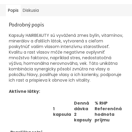
Popis
Diskusia
Podrobný popis
Kapsuly HAIRBEAUTY sú vyvážená zmes bylín, vitamínov,
minerálov a ďalších látok, vytvorená s cieľom
poskytnúť vašim vlasom intenzívnu starostlivosť.
Kvalitu a rast vlasov môže negatívne ovplyvniť
množstvo faktorov, napríklad stres, nedostatočná
výživa, hormonálna nerovnováha, vek. Táto unikátna
kombinácia synergicky pôsobí zvnútra na vlasy a
pokožku hlavy, posilňuje vlasy a ich korienky, podporuje
ich rast a prispieva k obnove ich vitality.
Aktívne látky:
Denná
% RHP
1
dávka
Referenčná
kapsula
2
hodnota
kapsuly
príjmu