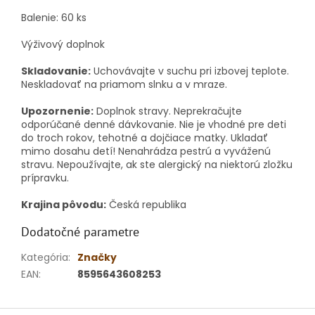
Balenie: 60 ks
Výživový doplnok
Skladovanie:
Uchovávajte v suchu pri izbovej teplote.
Neskladovať na priamom slnku a v mraze.
Upozornenie:
Doplnok stravy. Neprekračujte
odporúčané denné dávkovanie. Nie je vhodné pre deti
do troch rokov, tehotné a dojčiace matky. Ukladať
mimo dosahu detí! Nenahrádza pestrú a vyváženú
stravu. Nepoužívajte, ak ste alergický na niektorú zložku
prípravku.
Krajina pôvodu:
Česká republika
Dodatočné parametre
Kategória
:
Značky
EAN
:
8595643608253
Z