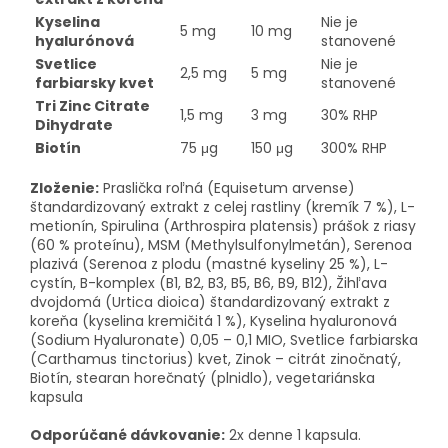
Kyselina
Nie je
5 mg
10 mg
hyalurónová
stanovené
Svetlice
Nie je
2,5 mg
5 mg
farbiarsky kvet
stanovené
Tri Zinc Citrate
1,5 mg
3 mg
30% RHP
Dihydrate
Biotín
75 μg
150 μg
300% RHP
Zloženie:
Praslička roľná (Equisetum arvense)
štandardizovaný extrakt z celej rastliny (kremík 7 %), L-
metionín, Spirulina (Arthrospira platensis) prášok z riasy
(60 % proteínu), MSM (Methylsulfonylmetán), Serenoa
plazivá (Serenoa z plodu (mastné kyseliny 25 %), L-
cystín, B-komplex (B1, B2, B3, B5, B6, B9, B12), Žihľava
dvojdomá (Urtica dioica) štandardizovaný extrakt z
koreňa (kyselina kremičitá 1 %), Kyselina hyaluronová
(Sodium Hyaluronate) 0,05 – 0,1 MIO, Svetlice farbiarska
(Carthamus tinctorius) kvet, Zinok – citrát zinočnatý,
Biotín, stearan horečnatý (plnidlo), vegetariánska
kapsula
Odporúčané dávkovanie:
2x denne 1 kapsula.