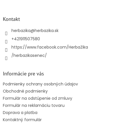
á
p
ä
Kontakt
t
i
herbazika
@
herbazika.sk
e
+421911507580
https://www.facebook.com/HerbaZika
/herbazikasenec/
Informácie pre vás
Podmienky ochrany osobných údajov
Obchodné podmienky
Formulár na odstúpenie od zmluvy
Formulár na reklamáciu tovaru
Doprava a platba
Kontaktný formulár