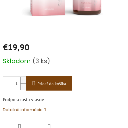
€19,90
Jednotková
Skladom
(3 ks)
cena:
Pridať do košíka
Podpora rastu vlasov
Detailné informácie