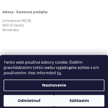
Adresa - Kamenná predajňa
Lichnerova 95/35
903 01 Senec
Slovensko
Tento web používa súbory cookie. Ďalším
prechádzaním tohto webu vyjadrujete súhlas s ich
používaním. Viac informácií
tu
.
Vytvoril Shoptet
Nastavenie
Copyright 2026
Herbazika
. Všetky práva vyhradené.
Odmietnuť
Súhlasím
Upraviť nastavenie cookies