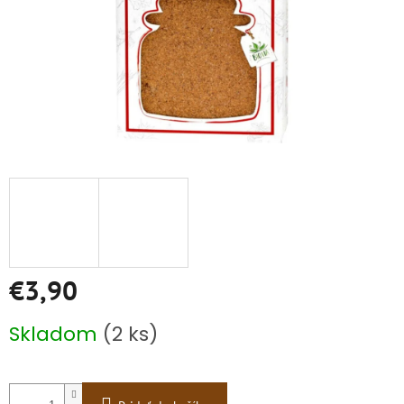
€3,90
Jednotková
Skladom
(2 ks)
cena: