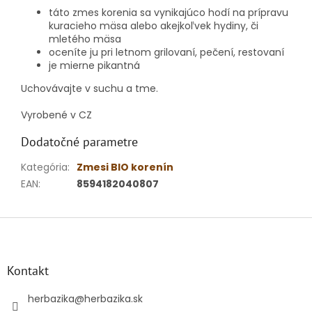
táto zmes korenia sa vynikajúco hodí na prípravu
kuracieho mäsa alebo akejkoľvek hydiny, či
mletého mäsa
oceníte ju pri letnom grilovaní, pečení, restovaní
je mierne pikantná
Uchovávajte v suchu a tme.
Vyrobené v CZ
Dodatočné parametre
Kategória
:
Zmesi BIO korenín
EAN
:
8594182040807
Z
á
p
ä
Kontakt
t
i
herbazika
@
herbazika.sk