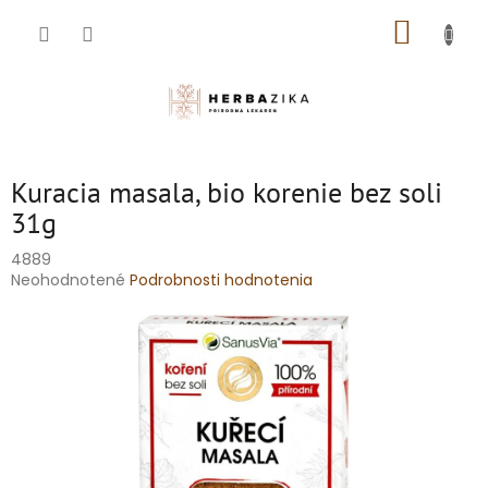
Prejsť
NÁKUP
na
obsah
KOŠÍK
Kuracia masala, bio korenie bez soli
31g
4889
Priemerné
Neohodnotené
Podrobnosti hodnotenia
hodnotenie
produktu
je
0,0
z
5
hviezdičiek.