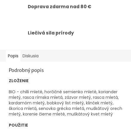
Doprava zdarma nad 80 €
Liečivá sila prírody
Popis
Diskusia
Podrobný popis
ZLOŽENIE
BIO - chilli mleté, horčičné semienko mleté, koriander
mletý, rasca rímska mletá, zázvor mletý, rasca mletá,
kardamóm mletý, bobkový list mletý, klinček mletý,
škorica mletá, senovka grécka mletá, muškátový orech
mletý, korenie čierne mleté, muškátový kvet mletý
POUŽITIE