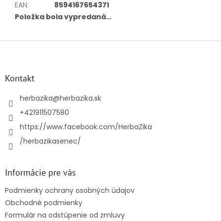
EAN
:
8594167654371
Položka bola vypredaná…
Z
á
p
ä
Kontakt
t
i
herbazika
@
herbazika.sk
e
+421911507580
https://www.facebook.com/HerbaZika
/herbazikasenec/
Informácie pre vás
Podmienky ochrany osobných údajov
Obchodné podmienky
Formulár na odstúpenie od zmluvy