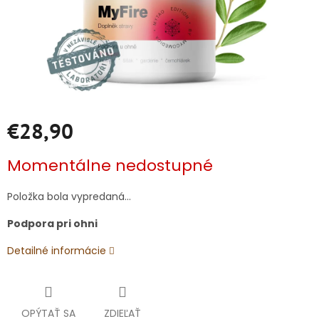
€28,90
Jednotková
Momentálne nedostupné
cena:
Položka bola vypredaná…
Podpora pri ohni
Detailné informácie
OPÝTAŤ SA
ZDIEĽAŤ