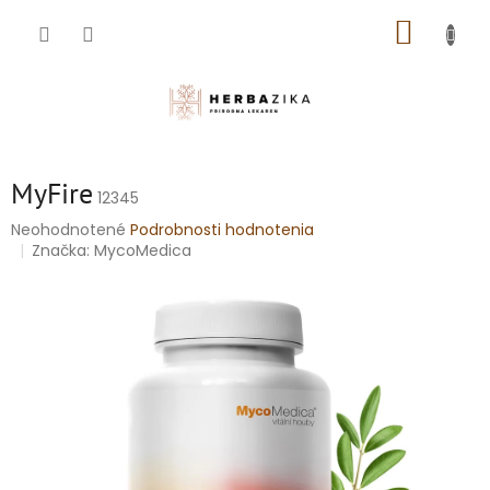
Prejsť
NÁKUP
na
obsah
KOŠÍK
MyFire
12345
Priemerné
Neohodnotené
Podrobnosti hodnotenia
hodnotenie
Značka:
MycoMedica
produktu
je
0,0
z
5
hviezdičiek.