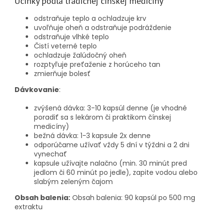
Účinky podľa tradičnej čínskej medicíny
odstraňuje teplo a ochladzuje krv
uvoľňuje oheň a odstraňuje podráždenie
odstraňuje vlhké teplo
Čistí veterné teplo
ochladzuje žalúdočný oheň
rozptyľuje preťaženie z horúceho tan
zmierňuje bolesť
Dávkovanie
:
zvýšená dávka:
3-10 kapsúl denne (je vhodné
poradiť sa s lekárom či praktikom čínskej
medicíny)
bežná dávka:
1-3 kapsule 2x denne
odporúčame užívať vždy 5 dní v týždni a 2 dni
vynechať
kapsule užívajte nalačno (min. 30 minút pred
jedlom či 60 minút po jedle), zapite vodou alebo
slabým zeleným čajom
Obsah balenia:
Obsah balenia: 90 kapsúl po 500 mg
extraktu