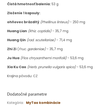
Čistá hmotnosť balenia:
53 g
Zloženie 1 kapsuly:
ohňovec brázditý
(Phellinus linteus)
- 250 mg
Huang Lian
(Rhiz. coptidis)
- 35,7 mg
Huang Qin
(rad. scutellariae)
- 71,4 mg
Zhi Zi
(
Fruc. gardeniae)
- 35,7 mg
Ju Hua
(Flos chrysanthemi morifolii)
- 53,6 mg
Xia Ku Cao
(Herb. prunella vulgaris spica)
- 53,6 mg
Krajina pôvodu: CZ
Dodatočné parametre
Kategória
:
MyTao kombinácie