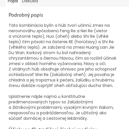
Popis
Diskusia
Podrobný popis
Táto kombinácia bylín a húb tvorí u
činnú zmes na
nerovnováhu spôsobenú Feng Re a Nei Re (vietor
a vnútorné teplo), Huo (oheň) alebo Shi Re (vlhké
teplo) čím pôsobí na čistenie RE (horúčavy) a Shi Re
(vlhkého tepla). Je založená na zmesi Huang Lian Jie
Du Wan. Korkový strom tu bol nahradený
chryzantémou a čiernou hlavou, čím sa rozšíril účinok
zmesi v oblasti horného vyžarovania, hlavy a očí.
Z vitálnych húb obsahuje ohnivec pre jeho schopnosť
ochladzovať Wei Re (žalúdočný oheň). Jej povaha je
chladná a jej tropizmus k pečeni, žalúdku a hrubému
črevu dokáže rozptýliť oheň obťažujúci ducha Shen.
Uplatnenie nájde najmä u konštitučne
predimenzovaných typov so žalúdočnými
a žlčníkovými problémami, vysokým krvným tlakom,
nespavosťou a podráždenosťou. Je užitočný ako
súčasť domácej a cestovnej lekárničky.