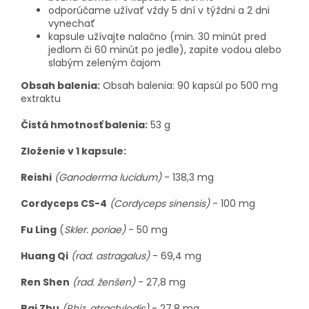
odporúčame užívať vždy 5 dní v týždni a 2 dni
vynechať
kapsule užívajte nalačno (min. 30 minút pred
jedlom či 60 minút po jedle), zapite vodou alebo
slabým zeleným čajom
Obsah balenia:
Obsah balenia: 90 kapsúl po 500 mg
extraktu
Čistá hmotnosť balenia:
53 g
Zloženie v 1 kapsule:
Reishi
(Ganoderma lucidum)
- 138,3 mg
Cordyceps CS-4
(Cordyceps sinensis)
- 100 mg
Fu Ling
(
Skler. poriae)
- 50 mg
Huang Qi
(rad. astragalus)
- 69,4 mg
Ren Shen
(rad. ženšen)
- 27,8 mg
Bai Zhu
(Rhiz. atractylodis)
- 27,8 mg