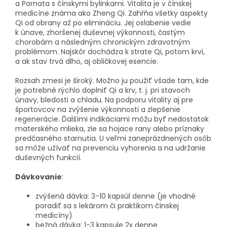
a Pornata s čínskymi bylinkami. Vitalita je v čínskej
medicíne známa ako Zheng Qi. Zahŕňa všetky aspekty
Qi od obrany až po elimináciu. Jej oslabenie vedie
k únave, zhoršenej duševnej výkonnosti, častým
chorobám a následným chronickým zdravotným
problémom. Najskôr dochádza k strate Qi, potom krvi,
a ak stav trvá dlho, aj obličkovej esencie.
Rozsah zmesi je široký. Možno ju použiť všade tam, kde
je potrebné rýchlo doplniť Qi a krv, t. j. pri stavoch
únavy, bledosti a chladu. Na podporu vitality aj pre
športovcov na zvýšenie výkonnosti a zlepšenie
regenerácie. Ďalšími indikáciami môžu byť nedostatok
materského mlieka, zle sa hojace rany alebo príznaky
predčasného starnutia. U veľmi zaneprázdnených osôb
sa môže užívať na prevenciu vyhorenia a na udržanie
duševných funkcií.
Dávkovanie
:
zvýšená dávka:
3-10 kapsúl denne (je vhodné
poradiť sa s lekárom či praktikom čínskej
medicíny)
bežná dávka:
1-3 kapsule 2x denne