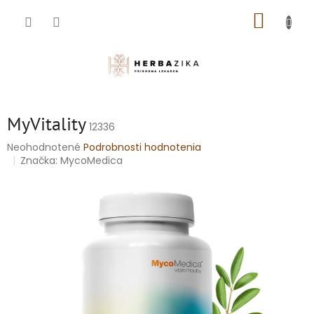
Prejsť
NÁKUP
na
obsah
KOŠÍK
MyVitality
12336
Priemerné
Neohodnotené
Podrobnosti hodnotenia
hodnotenie
Značka:
MycoMedica
produktu
je
0,0
z
5
hviezdičiek.