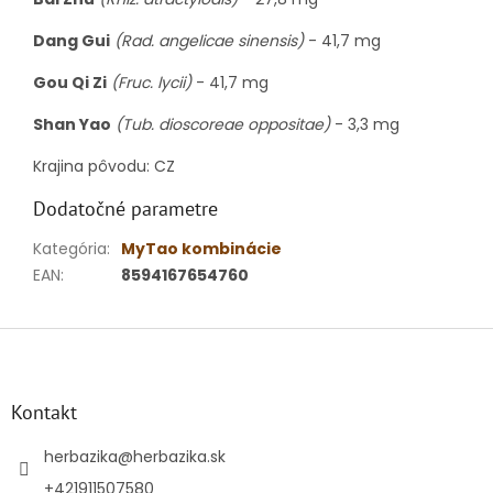
Dang Gui
(Rad. angelicae sinensis)
- 41,7 mg
Gou Qi Zi
(Fruc. lycii)
- 41,7 mg
Shan Yao
(Tub. dioscoreae oppositae)
- 3,3 mg
Krajina pôvodu: CZ
Dodatočné parametre
Kategória
:
MyTao kombinácie
EAN
:
8594167654760
Z
á
p
ä
Kontakt
t
i
herbazika
@
herbazika.sk
e
+421911507580