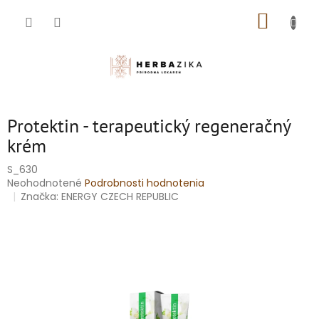
Prejsť
NÁKUP
na
obsah
KOŠÍK
Protektin - terapeutický regeneračný
krém
S_630
Priemerné
Neohodnotené
Podrobnosti hodnotenia
hodnotenie
Značka:
ENERGY CZECH REPUBLIC
produktu
je
0,0
z
5
hviezdičiek.