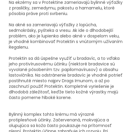
Na ekzémy sa v Protektine zameriavajú bylinné výťažky
z prasličky, zemedymu, pakostu a hamamelu, ktoré
pôsobia práve proti svrbeniu.
Na akné sa zameriavajú výťažky z lopúcha,
sedmokrásky, pyšteka a vresu. Ak ide o dlhodobejší
problém, ako je lupienka alebo akné v dospelom veku,
je vhodné kombinovať Protektin s vnútorným užívaním
Regalenu.
Protektin sa dá úspešne využíť u bradavíc, a to vďaka
jeho protivírusovému účinku (niektoré bradavice sú
vyvolané pôsobením tzv. papilomavírusov) a obsahu
lastovičníka. Na odstránenie bradavíc je vhodné potrieť
postihnuté miesto najprv Drags Imunom, a až po
zaschnutí použiť Protektin. Kompletné vyriešenie je
dlhodobá záležitosť, keďže tieto kožné výrastky majú
často pomerne hlboké korene.
Bylinný komplex tohto krému má výrazné
protiplesňové účinky. Začervenaná, mokvajúca a
olupujúca sa koža často poukazuje na prítomnosť
plesní. Protektin účinne zabraňuje ich rozvoju. Pri