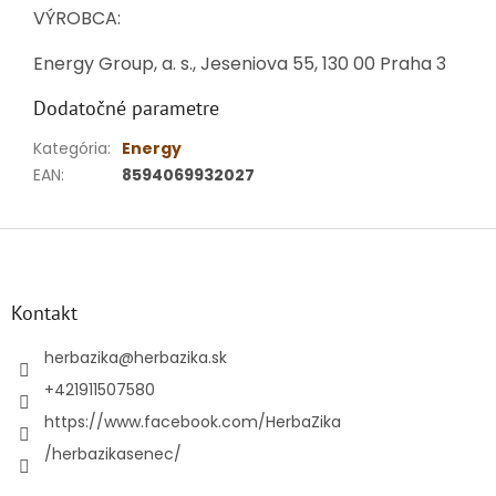
VÝROBCA:
Energy Group, a. s., Jeseniova 55, 130 00 Praha 3
Dodatočné parametre
Kategória
:
Energy
EAN
:
8594069932027
Z
á
p
ä
Kontakt
t
i
herbazika
@
herbazika.sk
e
+421911507580
https://www.facebook.com/HerbaZika
/herbazikasenec/