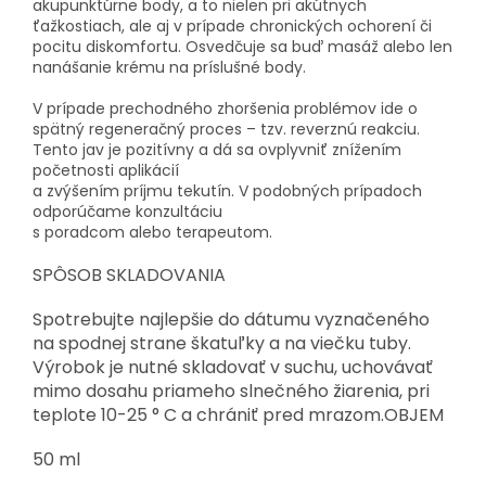
akupunktúrne body, a to nielen pri akútnych
ťažkostiach, ale aj v prípade chronických ochorení či
pocitu diskomfortu. Osvedčuje sa buď masáž alebo len
nanášanie krému na príslušné body.
V prípade prechodného zhoršenia problémov ide o
spätný regeneračný proces – tzv. reverznú reakciu.
Tento jav je pozitívny a dá sa ovplyvniť znížením
početnosti aplikácií
a zvýšením príjmu tekutín. V podobných prípadoch
odporúčame konzultáciu
s poradcom alebo terapeutom.
SPÔSOB SKLADOVANIA
Spotrebujte najlepšie do dátumu vyznačeného
na spodnej strane škatuľky a na viečku tuby.
Výrobok je nutné skladovať v suchu, uchovávať
mimo dosahu priameho slnečného žiarenia, pri
teplote 10-25 ° C a chrániť pred mrazom.
OBJEM
50 ml