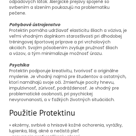
odpadových látok. Alergické prejavy spojené so
svrbením a slzením poukazujú na problematiku
pečene.
Pohybové ústrojenstvo
Protektin pomáha udržiavať elasticitu šliach a väziva, je
veľmi vhodným doplnkom starostlivosti pri dlhodobej
tréningovej športovej príprave a pri vrcholových
akciách. Svojím pôsobením zvyšuje pružnosť šliach
a väzov, a tým minimalizuje možnosť úrazu.
Psychika
Protektin podporuje kreativitu, tvorivosť a originálne
myslenie. Je vhodný najmä pre študentov a ostatných,
ktorí namáhajú svoje oči. Zmierňuje pocity hnevu,
impulzivnosť, zúrivosť, podráždenosť. Je vhodný pre
problematické osobnosti, pri psychickej
nevyrovnanosti, a v ťažkých životných situáciách.
Použitie Protektinu
» ekzémy, svrbivé a hnisavé kožné ochorenia, vyrážky,
lupienka, lišaj, akné a nečistá pleť