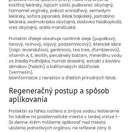
kostihoj lekársky, lopúch väčší, puškvorec obyčajný,
hamamel virgínsky, pakost smradľavý, zemedym
lekársky, sofora japonská, šišiak bajkalský, jastrabina
lekárska, sedmokráska obyčajná, sladovka hladkoplodá,
vres obyčajný, arália mandžuská.
Protektin ďaleje obsahuje rastlinné oleje (pupalkový,
ľanový, ricínový, sójový, podzemnicový), éterické silice
(napr. levanduľovú, gerániovú, tea tree, ďumbierovú),
vitamín A, E, lecitín, peruánsky balzam, minerálnu vodu
zo žriedla Podhájska, humát draselný, extrakt z kaviáru
slimákov (helixín) a kalifornských dážďoviek
(vermesín),
bioinformácie z nerastov a ďalších prírodných látok.
Regeneračný postup a spôsob
aplikovania
Protektin sa ľahko roztiera a zmýva vodou. Natierame
ho lokálne na problematické miesta v tenkej vrstve 1–
3x denne. Krém môžeme aplikovať nad miesta
uloženia jednotlivých orgánov, na reflexné zóny či