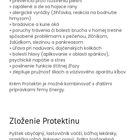
» prevencia proti rozšíreniu plesní
» zapálené a zle sa hojace rany
» alergické vyrážky (žihľavka, reakcia na bodnutie
hmyzom)
» bradavice a kurie oká
» poruchy trávenia či bolesti brucha v hornej tretine
spôsobené problémami s pečeňou, žlčníkom,
žalúdkom, slezinou a pankreasom
» úľava pri nadúvaní, dojčenských kolikách
» bolesti hlavy (aplikovanie v oblasti spánkov),
psychické napätie a stres
» posilnenie funkcie štítnej žľazy
» zlepšuje pružnosť šliach a väzivového aparátu kĺbov
Krém Protektin je možné kombinovať s ďalšími
prípravkami firmy Energy.
Zloženie Protektinu
Pyštek obyčajný, lastovičník väčší, bôľhoj lekársky,
praslička roľná, lipkavec pravý, fialka trojfarebná,