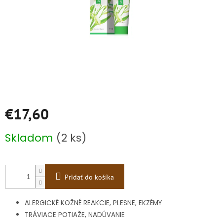
€17,60
Jednotková
Skladom
(2 ks)
cena:
Pridať do košíka
ALERGICKÉ KOŽNÉ REAKCIE, PLESNE, EKZÉMY
TRÁVIACE POTIAŽE, NADÚVANIE