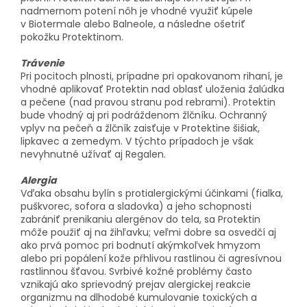
nadmernom potení nôh je vhodné využiť kúpele
v Biotermale alebo Balneole, a následne ošetriť
pokožku Protektinom.
Trávenie
Pri pocitoch plnosti, prípadne pri opakovanom rihaní, je
vhodné aplikovať Protektin nad oblasť uloženia žalúdka
a pečene (nad pravou stranu pod rebrami). Protektin
bude vhodný aj pri podráždenom žlčníku. Ochranný
vplyv na pečeň a žlčník zaisťuje v Protektine šišiak,
lipkavec a zemedym. V týchto prípadoch je však
nevyhnutné užívať aj Regalen.
Alergia
Vďaka obsahu bylín s protialergickými účinkami (fialka,
puškvorec, sofora a sladovka) a jeho schopnosti
zabrániť prenikaniu alergénov do tela, sa Protektin
môže použiť aj na žihľavku; veľmi dobre sa osvedčí aj
ako prvá pomoc pri bodnutí akýmkoľvek hmyzom
alebo pri popálení kože pŕhlivou rastlinou či agresívnou
rastlinnou šťavou. Svrbivé kožné problémy často
vznikajú ako sprievodný prejav alergickej reakcie
organizmu na dlhodobé kumulovanie toxických a