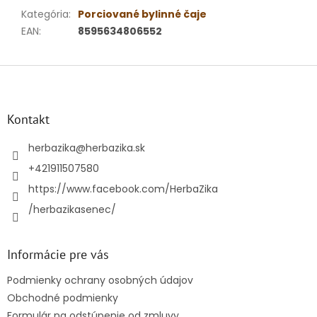
Kategória
:
Porciované bylinné čaje
EAN
:
8595634806552
Z
á
p
ä
Kontakt
t
i
herbazika
@
herbazika.sk
e
+421911507580
https://www.facebook.com/HerbaZika
/herbazikasenec/
Informácie pre vás
Podmienky ochrany osobných údajov
Obchodné podmienky
Formulár na odstúpenie od zmluvy