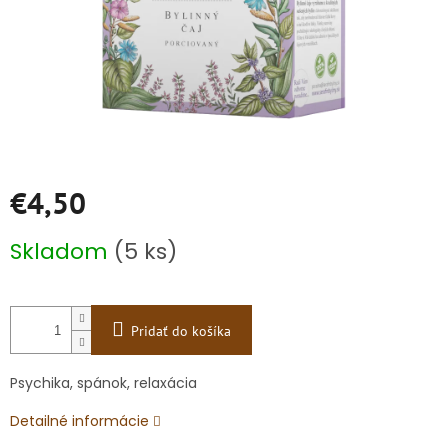
€4,50
Jednotková
Skladom
(5 ks)
cena:
Pridať do košíka
Psychika, spánok, relaxácia
Detailné informácie