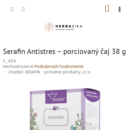
Prejsť
NÁKUP
na
obsah
KOŠÍK
Serafin Antistres – porciovaný čaj 38 g
S_404
Priemerné
Neohodnotené
Podrobnosti hodnotenia
hodnotenie
Značka:
SERAFIN - prírodné produkty, s.r.o.
produktu
je
0,0
z
5
hviezdičiek.