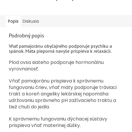
Popis
Diskusia
Podrobný popis
Vňať pamajoránu obyčajného podporuje psychiku a
spánok. Mäta pieporná navyše prispieva k relaxácii.
Plod ovsa siateho podporuje hormonálnu
vyrovnanosť.
Vňať pamajoránu prispieva k správnemu
fungovaniu čriev, vňať mäty podporuje tráviaci
trakt a koreň angeliky lekárskej napomáha
udržovaniu správneho pH zažívacieho traktu a
tiež chuti do jedla.
K správnemu fungovaniu dýchacej sústavy
prispieva vňať materinej dúšky.