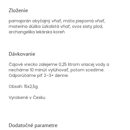
Zloženie
pamajorán obyčajný vňať, mäta pieporná vňať,
materina dúška úzkolistá vňať, ovos siaty plod,
archangelika lekárska koreň
Dávkovanie
Čajové vrecko zalejeme 0,25 litrom vriacej vody a
necháme 10 minút vylúhovať, potom scedíme.
Odporúčame piť 2–3× denne.
Obsah: 15x2,5g
Vyrobené v Česku
Dodatočné parametre