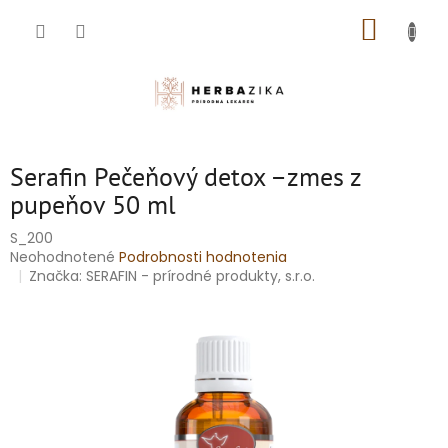
Prejsť
NÁKUP
na
obsah
KOŠÍK
Serafin Pečeňový detox –zmes z
pupeňov 50 ml
S_200
Priemerné
Neohodnotené
Podrobnosti hodnotenia
hodnotenie
Značka:
SERAFIN - prírodné produkty, s.r.o.
produktu
je
0,0
z
5
hviezdičiek.