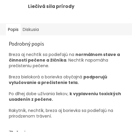
Liečivá sila prírody
Popis
Diskusia
Podrobný popis
Breza aj nechtík sa podieľajú na
normálnom stave a
činnosti pečene a žlčníka
. Nechtík napomáha
prečisteniu pečene.
Breza bielokorá a borievka obyčajná
podporujú
vylučovanie a prečistenie tela.
Po dlhej dobe užívania liekov,
k vyplaveniu toxických
usadenín z pečene.
Rakytník, nechtík, breza aj borievka sa podieľajú na
prirodzenom trávení.