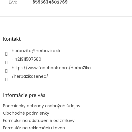
EAN
:
8595634802769
Z
á
p
ä
Kontakt
t
i
herbazika
@
herbazika.sk
e
+421911507580
https://www.facebook.com/HerbaZika
/herbazikasenec/
Informácie pre vás
Podmienky ochrany osobných údajov
Obchodné podmienky
Formulár na odstúpenie od zmluvy
Formulár na reklamáciu tovaru