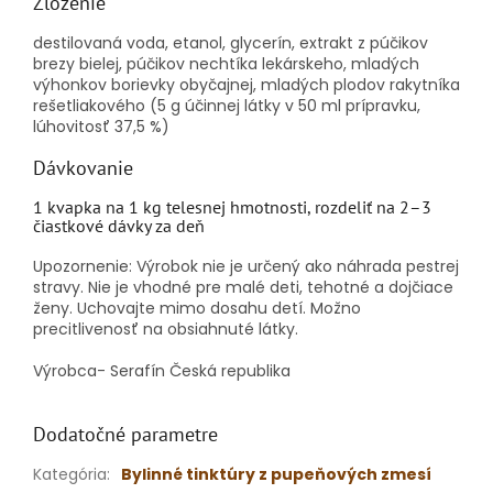
Zloženie
destilovaná voda, etanol, glycerín, extrakt z púčikov
brezy bielej, púčikov nechtíka lekárskeho, mladých
výhonkov borievky obyčajnej, mladých plodov rakytníka
rešetliakového (5 g účinnej látky v 50 ml prípravku,
lúhovitosť 37,5 %)
Dávkovanie
1 kvapka na 1 kg telesnej hmotnosti, rozdeliť na 2–3
čiastkové dávky za deň
Upozornenie: Výrobok nie je určený ako náhrada pestrej
stravy.
Nie je vhodné pre malé deti, tehotné a dojčiace
ženy.
Uchovajte mimo dosahu detí.
Možno
precitlivenosť na obsiahnuté látky.
Výrobca- Serafín Česká republika
Dodatočné parametre
Kategória
:
Bylinné tinktúry z pupeňových zmesí