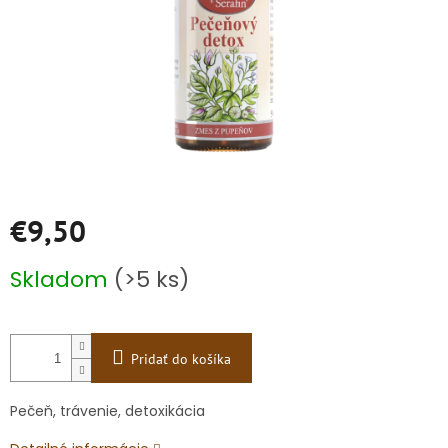
€9,50
Jednotková
Skladom
(>5 ks)
cena:
Pridať do košíka
Pečeň, trávenie, detoxikácia