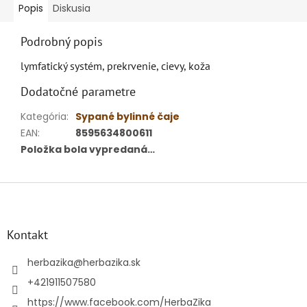
Popis
Diskusia
Podrobný popis
lymfatický systém, prekrvenie, cievy, koža
Dodatočné parametre
Kategória
:
Sypané bylinné čaje
EAN
:
8595634800611
Položka bola vypredaná…
Z
á
p
ä
Kontakt
t
i
herbazika
@
herbazika.sk
e
+421911507580
https://www.facebook.com/HerbaZika