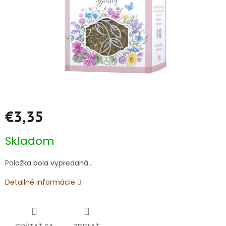
€3,35
Jednotková
Skladom
cena:
Položka bola vypredaná…
Detailné informácie