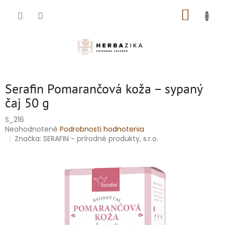
Prejsť
NÁKUP
na
obsah
KOŠÍK
Serafin Pomarančová koža – sypaný
čaj 50 g
S_216
Priemerné
Neohodnotené
Podrobnosti hodnotenia
hodnotenie
Značka:
SERAFIN - prírodné produkty, s.r.o.
produktu
je
0,0
z
5
hviezdičiek.