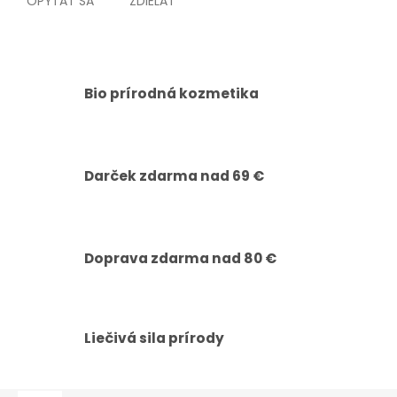
OPÝTAŤ SA
ZDIEĽAŤ
Bio prírodná kozmetika
Darček zdarma nad 69 €
Doprava zdarma nad 80 €
Liečivá sila prírody