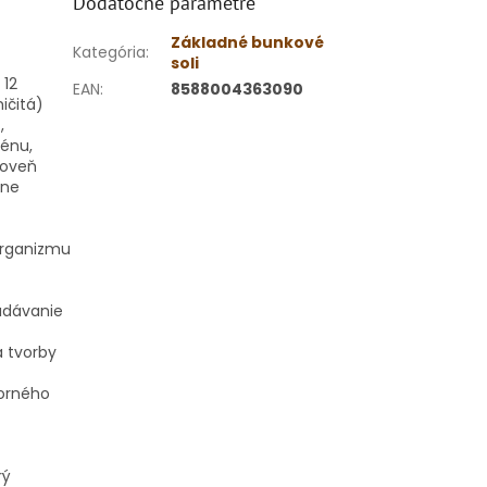
Dodatočné parametre
Základné bunkové
Kategória
:
soli
 12
EAN
:
8588004363090
ičitá)
,
génu,
ároveň
čne
organizmu
adávanie
a tvorby
porného
rý