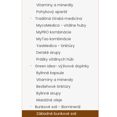
Vitamíny a minerály
Pohybový aparát
Tradičná čínská medicína
MycoMedica - vitálne huby
MyPRO kombinácie
MyTao kombinácie
YaoMedica - tinktúry
Detské sirupy
Prášky vitálnych húb
Green Idea- výživové doplnky
Bylinné kapsule
Vitamíny a mineraly
Bezliehové tinktúry
Bylinné sirupy
Masážné oleje
Bunkové soli - Biominerál
Základné bunkové soli