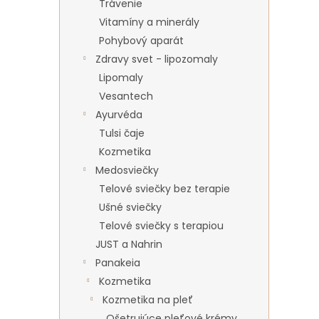
Trávenie
Vitamíny a minerály
Pohybový aparát
Zdravy svet - lipozomaly
Lipomaly
Vesantech
Ayurvéda
Tulsi čaje
Kozmetika
Medosviečky
Telové sviečky bez terapie
Ušné sviečky
Telové sviečky s terapiou
JUST a Nahrin
Panakeia
Kozmetika
Kozmetika na pleť
Ošetrujúce pleťové krémy