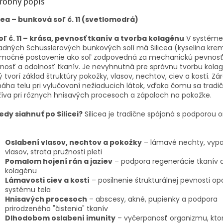
robný popis
icea – bunková soľ č. 11 (svetlomodrá)
oľ č. 11 – krása, pevnosť tkanív a tvorba kolagénu
V systéme
adných Schüsslerových bunkových solí má Silicea (kyselina krem
imočné postavenie ako soľ zodpovedná za mechanickú pevnosť
nosť a odolnosť tkanív. Je nevyhnutná pre správnu tvorbu kola
ý tvorí základ štruktúry pokožky, vlasov, nechtov, ciev a kostí. Z
ha telu pri vylučovaní nežiaducich látok, vďaka čomu sa tradi
íva pri rôznych hnisavých procesoch a zápaloch na pokožke.
edy siahnuť po Silicei?
Silicea je tradične spájaná s podporou 
Oslabení vlasov, nechtov a pokožky
– lámavé nechty, vyp
vlasov, strata pružnosti pleti
Pomalom hojení rán a jaziev
– podpora regenerácie tkanív 
kolagénu
Lámavosti ciev a kostí
– posilnenie štrukturálnej pevnosti o
systému tela
Hnisavých procesoch
– abscesy, akné, pupienky a podpora
prirodzeného "čistenia" tkanív
Dlhodobom oslabení imunity
– vyčerpanosť organizmu, kto