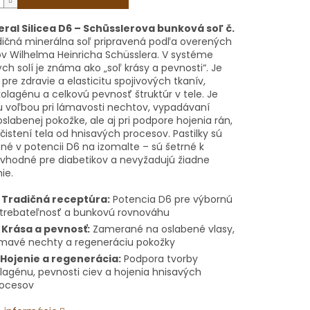
ral Silicea D6 – Schüsslerova bunková soľ č.
dičná minerálna soľ pripravená podľa overených
v Wilhelma Heinricha Schüsslera. V systéme
h solí je známa ako „soľ krásy a pevnosti“. Je
pre zdravie a elasticitu spojivových tkanív,
olagénu a celkovú pevnosť štruktúr v tele. Je
u voľbou pri lámavosti nechtov, vypadávaní
oslabenej pokožke, ale aj pri podpore hojenia rán,
 čistení tela od hnisavých procesov. Pastilky sú
né v potencii D6 na izomalte – sú šetrné k
vhodné pre diabetikov a nevyžadujú žiadne
ie.

Tradičná receptúra:
Potencia D6 pre výbornú
trebateľnosť a bunkovú rovnováhu

Krása a pevnosť:
Zamerané na oslabené vlasy,
mavé nechty a regeneráciu pokožky
Hojenie a regenerácia:
Podpora tvorby
lagénu, pevnosti ciev a hojenia hnisavých
ocesov