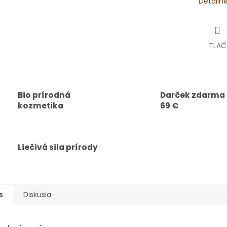
Detailn
TLAČ
Bio prírodná
Darček zdarma
kozmetika
69 €
Liečivá sila prírody
s
Diskusia