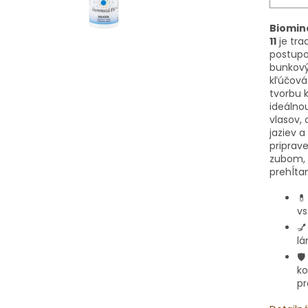
Biomine
11
je tra
postupo
bunkovýc
kľúčová 
tvorbu k
ideálno
vlasov, 
jaziev a
priprave
zubom, 
prehĺtan

vs

lá
🛡️
ko
pr