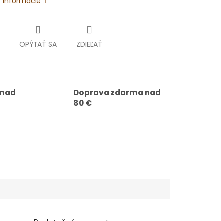
é informácie
OPÝTAŤ SA
ZDIEĽAŤ
 nad
Doprava zdarma nad
80 €