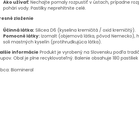
Ako užívať:
Nechajte pomaly rozpustiť v ústach, prípadne rozp
pohári vody. Pastilky neprehltnite celé.
resné zloženie
Účinná látka:
Silicea D6 (kyselina kremičitá / oxid kremičitý).
Pomocné látky:
Izomalt (objemová látka, pôvod Nemecko), 
soli mastných kyselín (protihrudkujúca látka).
alšie informácie
Produkt je vyrobený na Slovensku podľa trad
upov. Obal je plne recyklovateľný. Balenie obsahuje 180 pastiliek
bca: Biomineral