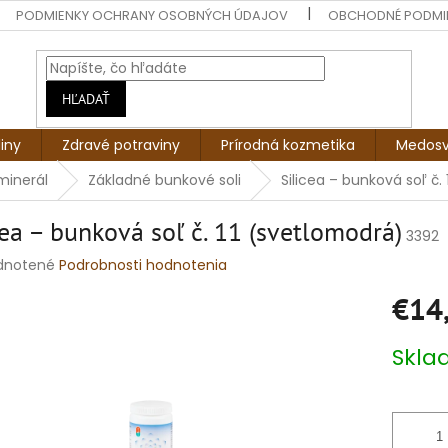
PODMIENKY OCHRANY OSOBNÝCH ÚDAJOV
OBCHODNÉ PODMI
HĽADAŤ
liny
Zdravé potraviny
Prírodná kozmetika
Medosv
minerál
Základné bunkové soli
Silicea – bunková soľ č.
cea – bunková soľ č. 11 (svetlomodrá)
3392
rné
dnotené
Podrobnosti hodnotenia
enie
€14
tu
Jednotko
Skl
cena:
čiek.