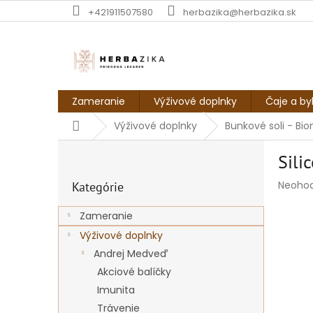
Prejsť
+421911507580
herbazika@herbazika.sk
na
obsah
Zameranie
Výživové doplnky
Čaje a by
Domov
Výživové doplnky
Bunkové soli - Bio
B
Sili
o
Preskočiť
č
Prieme
Neoho
Kategórie
kategórie
n
hodnot
ý
produk
Zameranie
p
je
Výživové doplnky
a
0,0
z
n
Andrej Medveď
5
e
Akciové balíčky
hviezdi
l
Imunita
Trávenie