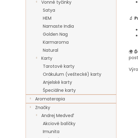
Vonné tyčinky
Satya
HEM
🔬
P
Namaste India
Golden Nag
Karmaroma
Natural
🌍
Ď
post
Karty
Tarotové karty
Výro
Orákulum (veštecké) karty
Anjelské karty
Špeciálne karty
Aromaterapia
Značky
Andrej Medveď
Akciové balíčky
Imunita