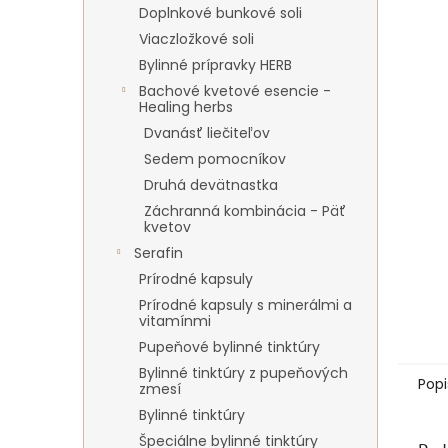
Doplnkové bunkové soli
Viaczložkové soli
Bylinné prípravky HERB
Bachové kvetové esencie -
Healing herbs
Dvanásť liečiteľov
Sedem pomocníkov
Druhá devätnastka
Záchranná kombinácia - Päť
kvetov
Serafin
Prírodné kapsuly
Prírodné kapsuly s minerálmi a
vitamínmi
Pupeňové bylinné tinktúry
Bylinné tinktúry z pupeňových
Popi
zmesí
Bylinné tinktúry
Špeciálne bylinné tinktúry