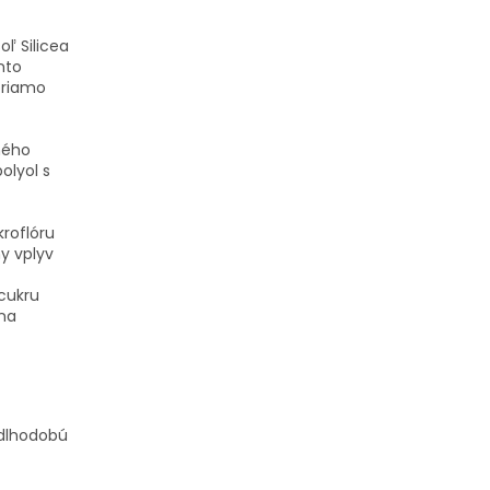
oľ Silicea
nto
priamo
ného
olyol s
roflóru
y vplyv
cukru
 na
 dlhodobú