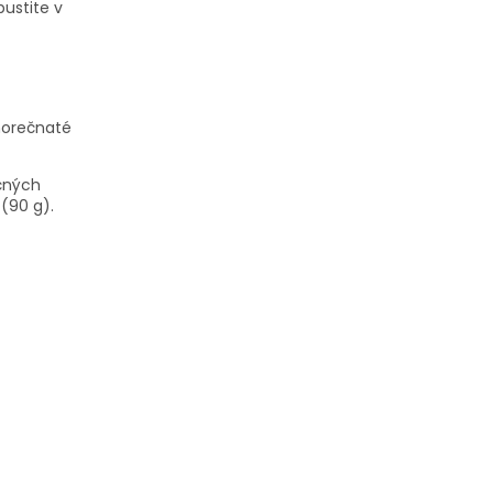
ustite v
horečnaté
ičných
 (90 g).