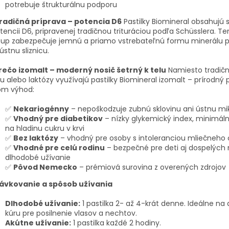
potrebuje štrukturálnu podporu
radičná príprava – potencia D6
Pastilky Biomineral obsahujú s
tencii D6, pripravenej tradičnou trituráciou podľa Schüsslera. Te
tup zabezpečuje jemnú a priamo vstrebateľnú formu minerálu 
ústnu sliznicu.
rečo izomalt – moderný nosič šetrný k telu
Namiesto tradič
u alebo laktózy využívajú pastilky Biomineral izomalt – prírodný p
om výhod:
✅
Nekariogénny
– nepoškodzuje zubnú sklovinu ani ústnu mik
✅
Vhodný pre diabetikov
– nízky glykemický index, minimáln
na hladinu cukru v krvi
✅
Bez laktózy
– vhodný pre osoby s intoleranciou mliečneho 
✅
Vhodné pre celú rodinu
– bezpečné pre deti aj dospelých
dlhodobé užívanie
✅
Pôvod Nemecko
– prémiová surovina z overených zdrojov
ávkovanie a spôsob užívania
Dlhodobé užívanie:
1 pastilka 2- až 4-krát denne. Ideálne na
kúru pre posilnenie vlasov a nechtov.
Akútne užívanie:
1 pastilka každé 2 hodiny.