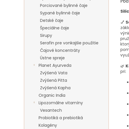
Pod
Porciované bylinné čaje
Sil
Sypané bylinné čaje
Detské čaje
💅
S
zákl
Špeciálne čaje
výn
Sirupy
pruž
Serafin pre vonkajšie použitie
ktor
pomá
Čajové koncentráty
využ
Ústne spreje
Planet Ayurveda
🌿
K
pri:
Zvýšená Vata
Zvýšená Pitta
Zvýšená Kapha
Organic India
Lipozomálne vitamíny
Vesantech
Probiotiká a prebiotiká
Kolagény