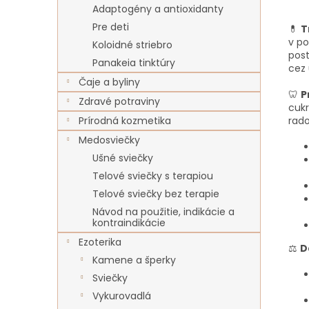
Adaptogény a antioxidanty
Pre deti
💊
T
v po
Koloidné striebro
pos
Panakeia tinktúry
cez 
Čaje a byliny
🦷
P
Zdravé potraviny
cukr
Prírodná kozmetika
rad
Medosviečky
Ušné sviečky
Telové sviečky s terapiou
Telové sviečky bez terapie
Návod na použitie, indikácie a
kontraindikácie
Ezoterika
⚖️
D
Kamene a šperky
Sviečky
Vykurovadlá