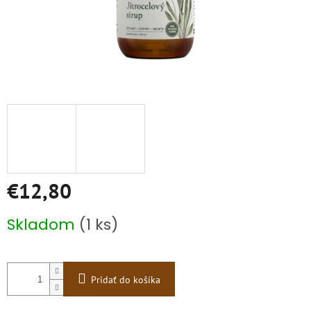
€12,80
Jednotková
Skladom
(1 ks)
cena:
Pridať do košíka