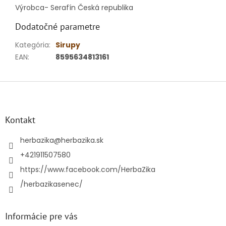
Výrobca- Serafín Česká republika
Dodatočné parametre
Kategória
:
Sirupy
EAN
:
8595634813161
Z
á
p
ä
Kontakt
t
i
herbazika
@
herbazika.sk
e
+421911507580
https://www.facebook.com/HerbaZika
/herbazikasenec/
Informácie pre vás