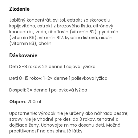
Zloženie
Jablčný koncentrát, xylitol, extrakt zo skorocelu
kopijovitého, extrakt z brezového lístia, citrónový
koncentrát, voda, riboflavín (vitamín B2), pyridoxín
(vitamín B6), vitamín B12, kyselina listová, niacín
(vitamín B3), cholin.
Dávkovanie
Deti 3–8 rokov: 2× denne 1 čajová lyžička
Deti 8–15 rokov: 1–2× denne 1 polievková lyžica
Dospelí: 3× denne 1 polievková lyžica
Objem:
200ml
Upozornenie: Výrobok nie je určený ako náhrada pestrej
stravy.
Nie je vhodné pre deti do 3 rokov, tehotné a
dojčiace ženy.
Uchovajte mimo dosahu detí.
Možná
precitlivenosť na obsiahnuté látky.