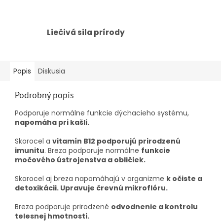
Liečivá sila prírody
Popis
Diskusia
Podrobný popis
Podporuje normálne funkcie dýchacieho systému,
napomáha pri kašli.
Skorocel a
vitamín B12 podporujú prirodzenú
imunitu
. Breza podporuje normálne
funkcie
močového ústrojenstva a obličiek.
Skorocel aj breza napomáhajú v organizme
k očiste a
detoxikácii. Upravuje črevnú mikroflóru.
Breza podporuje prirodzené
odvodnenie a kontrolu
telesnej hmotnosti.