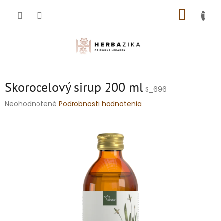
Prejsť
NÁKUP
na
obsah
KOŠÍK
Skorocelový sirup 200 ml
S_696
Priemerné
Neohodnotené
Podrobnosti hodnotenia
hodnotenie
produktu
je
0,0
z
5
hviezdičiek.