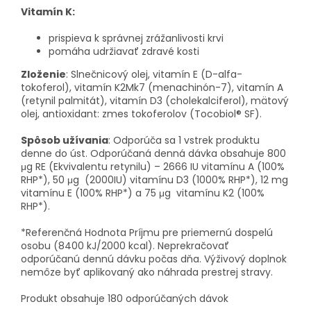
Vitamín K:
prispieva k správnej zrážanlivosti krvi
pomáha udržiavať zdravé kosti
Zloženie
: Slnečnicový olej, vitamín E (D-alfa-
tokoferol), vitamín K
2
Mk7 (menachinón-7), vitamín A
(retynil palmitát), vitamín D3 (cholekalciferol), mätový
olej, antioxidant: zmes tokoferolov (Tocobiol® SF).
Spôsob užívania
: Odporúča sa 1 vstrek produktu
denne do úst. Odporúčaná denná dávka obsahuje 800
μg RE (Ekvivalentu retynilu) – 2666 IU vitamínu A
(100%
RHP*), 50 μg
(2000IU) vitamínu D
3
(1000% RHP*), 12 mg
vitamínu E
(100% RHP*) a 75 μg
vitamínu K
2
(100%
RHP*).
*Referenčná Hodnota Príjmu pre priemernú dospelú
osobu (8400 kJ/2000 kcal). Neprekračovať
odporúčanú dennú dávku počas dňa. Výživový doplnok
nemôze byť aplikovaný ako náhrada prestrej stravy.
Produkt obsahuje 180 odporúčaných dávok