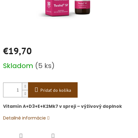
€19,70
Jednotková
Skladom
(5 ks)
cena:
Pridať do košíka
Vitamín A+D
3
+E+K
2
Mk7
v spreji – výživový doplnok
Detailné informácie