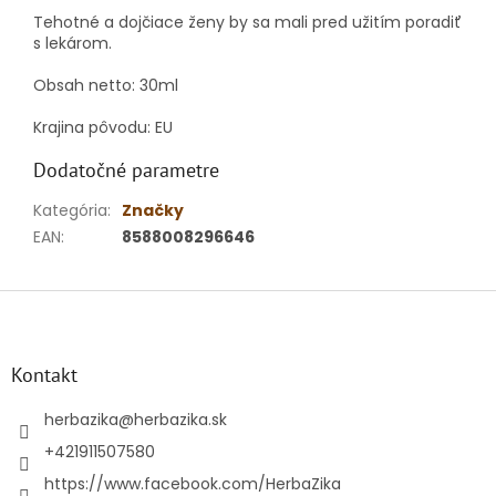
Tehotné a dojčiace ženy by sa mali pred užitím poradiť
s lekárom.
Obsah netto: 30ml
Krajina pôvodu: EU
Dodatočné parametre
Kategória
:
Značky
EAN
:
8588008296646
Z
á
p
ä
Kontakt
t
i
herbazika
@
herbazika.sk
e
+421911507580
https://www.facebook.com/HerbaZika