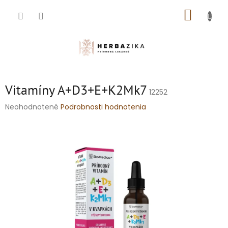
Prejsť
NÁKUP
na
obsah
KOŠÍK
Vitamíny A+D3+E+K2Mk7
12252
Priemerné
Neohodnotené
Podrobnosti hodnotenia
hodnotenie
produktu
je
0,0
z
5
hviezdičiek.