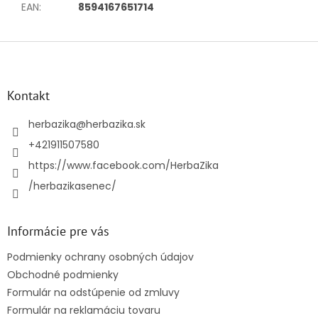
EAN
:
8594167651714
Z
á
p
ä
Kontakt
t
i
herbazika
@
herbazika.sk
e
+421911507580
https://www.facebook.com/HerbaZika
/herbazikasenec/
Informácie pre vás
Podmienky ochrany osobných údajov
Obchodné podmienky
Formulár na odstúpenie od zmluvy
Formulár na reklamáciu tovaru