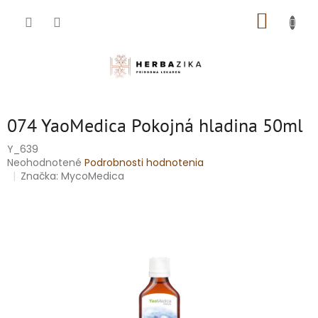
Prejsť
NÁKUP
na
obsah
KOŠÍK
074 YaoMedica Pokojná hladina 50ml
Y_639
Priemerné
Neohodnotené
Podrobnosti hodnotenia
hodnotenie
Značka:
MycoMedica
produktu
je
0,0
z
5
hviezdičiek.