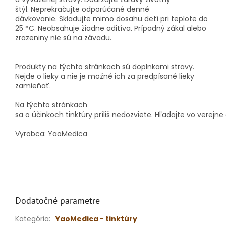
štýl. Neprekračujte odporúčané denné
dávkovanie. Skladujte mimo dosahu detí pri teplote do
25 °C. Neobsahuje žiadne aditíva. Prípadný zákal alebo
zrazeniny nie sú na závadu.
Produkty na týchto stránkach sú doplnkami stravy.
Nejde o lieky a nie je možné ich za predpísané lieky
zamieňať.
Na týchto
stránkach
sa
o
účinkoch
tinktúry
príliš
nedozviete
.
Hľadajte
vo
verejne
Vyrobca: YaoMedica
Dodatočné parametre
Kategória
:
YaoMedica - tinktúry