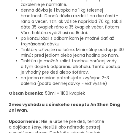
zakalenie je normálne.
denná dávka je 1 kvapka na 1 kg telesnej
hmotnosti. Dennú dávku rozdeliť na dve časti -
ráno a večer. Tzn. ak vážite napríklad 70 kg, tak si
dáte 35 kvapiek ráno a 35 kvapiek večer. Potom
Vám tinktúra vydrží asi na 15 dní.
po konzultácii s odborníkom je možné dať až
trojnásobnú dávku
Tinktúry užívajte na lačno. Minimálny odstup je 30
minút pred jedlom alebo jedna hodina po ňom.
Tinktúru je možné zaliať trochou horúcej vody
a tým dôjde k odpareniu alkoholu. Tento postup
je vhodný pre deti alebo šoférov.
na jeden mesiac potrebujete zvyčajne 2-3
balenia (podľa dennej dávky - viď vyššie)
Obsah balenia:
50ml = 1100 kvapiek
Zmes vychádza z čínskeho receptu
An Shen Ding
Zhi Wan
.
Upozornenie
: Nie je určené pre deti, tehotné
a dojčiace ženy. Neslúži ako náhrada pestrej
a vyváženej stravy. Dodržujte zdravý životný