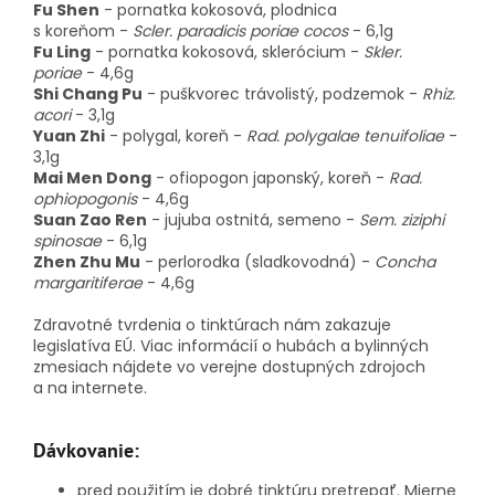
Fu Shen
-
pornatka kokosová, plodnica
s koreňom
-
Scler. paradicis poriae cocos
- 6,1g
Fu Ling
-
pornatka kokosová, sklerócium
-
Skler.
poriae
- 4,6g
Shi Chang Pu
-
puškvorec trávolistý, podzemok
-
Rhiz.
acori
- 3,1g
Yuan Zhi
-
polygal, koreň
-
Rad. polygalae tenuifoliae
-
3,1g
Mai Men Dong
-
ofiopogon japonský, koreň
-
Rad.
ophiopogonis
- 4,6g
Suan Zao Ren
-
jujuba ostnitá, semeno
-
Sem. ziziphi
spinosae
- 6,1g
Zhen Zhu Mu
-
perlorodka (sladkovodná)
-
Concha
margaritiferae
- 4,6g
Zdravotné tvrdenia o tinktúrach nám zakazuje
legislatíva EÚ. Viac informácií o hubách a bylinných
zmesiach nájdete vo verejne dostupných zdrojoch
a na internete.
Dávkovanie:
pred použitím je dobré tinktúru pretrepať. Mierne