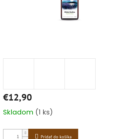
€12,90
Jednotková
Skladom
(1 ks)
cena:
Pridať do košíka