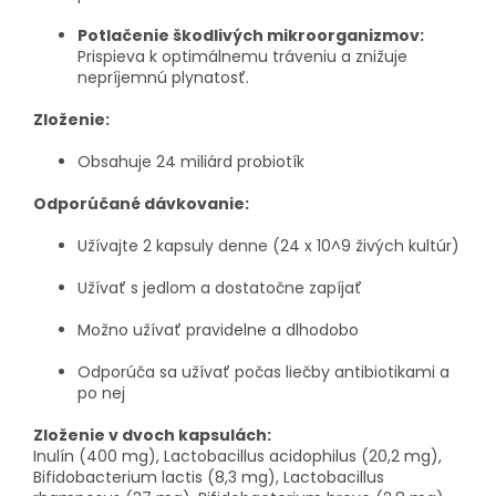
Potlačenie škodlivých mikroorganizmov:
Prispieva k optimálnemu tráveniu a znižuje
nepríjemnú plynatosť.
Zloženie:
Obsahuje 24 miliárd probiotík
Odporúčané dávkovanie:
Užívajte 2 kapsuly denne (24 x 10^9 živých kultúr)
Užívať s jedlom a dostatočne zapíjať
Možno užívať pravidelne a dlhodobo
Odporúča sa užívať počas liečby antibiotikami a
po nej
Zloženie v dvoch kapsulách:
Inulín (400 mg), Lactobacillus acidophilus (20,2 mg),
Bifidobacterium lactis (8,3 mg), Lactobacillus