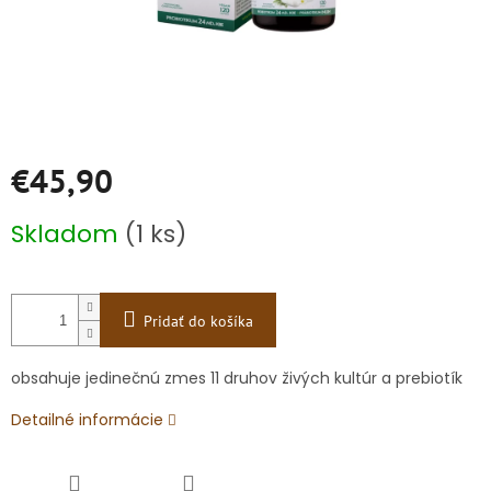
€45,90
Jednotková
Skladom
(1 ks)
cena:
Pridať do košíka
obsahuje jedinečnú zmes 11 druhov živých kultúr a prebiotík
Detailné informácie