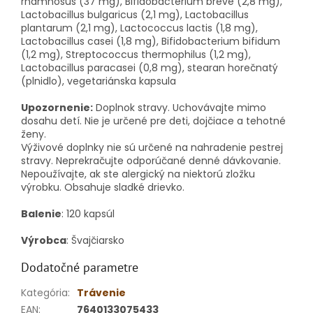
rhamnosus (37 mg), Bifidobacterium breve (2,8 mg),
Lactobacillus bulgaricus (2,1 mg), Lactobacillus
plantarum (2,1 mg), Lactococcus lactis (1,8 mg),
Lactobacillus casei (1,8 mg), Bifidobacterium bifidum
(1,2 mg), Streptococcus thermophilus (1,2 mg),
Lactobacillus paracasei (0,8 mg), stearan horečnatý
(plnidlo), vegetariánska kapsula
Upozornenie:
Doplnok stravy. Uchovávajte mimo
dosahu detí. Nie je určené pre deti, dojčiace a tehotné
ženy.
Výživové doplnky nie sú určené na nahradenie pestrej
stravy. Neprekračujte odporúčané denné dávkovanie.
Nepoužívajte, ak ste alergický na niektorú zložku
výrobku. Obsahuje sladké drievko.
Balenie
: 120 kapsúl
Výrobca
: Švajčiarsko
Dodatočné parametre
Kategória
:
Trávenie
EAN
:
7640133075433