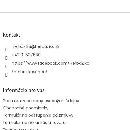
Z
á
p
ä
Kontakt
t
i
herbazika
@
herbazika.sk
e
+421911507580
https://www.facebook.com/HerbaZika
/herbazikasenec/
Informácie pre vás
Podmienky ochrany osobných údajov
Obchodné podmienky
Formulár na odstúpenie od zmluvy
Formulár na reklamáciu tovaru
Doprava a platba