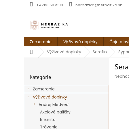
Prejsť
+421911507580
herbazika@herbazika.sk
na
obsah
Zameranie
Výživové doplnky
Čaje a by
Domov
Výživové doplnky
Serafin
Sypan
B
Sera
o
Preskočiť
č
Prieme
Neoho
Kategórie
kategórie
n
hodnot
ý
produk
Zameranie
p
je
Výživové doplnky
a
0,0
z
n
Andrej Medveď
5
e
Akciové balíčky
hviezdi
l
Imunita
Trávenie