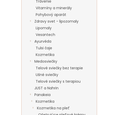
Trávenie
Vitamíny a minerály
Pohybový aparát
Zdravy svet - lipozomaly
Lipomaly
Vesantech
Ayurvéda
Tulsi čaje
Kozmetika
Medosviečky
Telové sviečky bez terapie
Ušné sviečky
Telové sviečky s terapiou
JUST a Nahrin
Panakeia
Kozmetika
Kozmetika na pleť
Ošetrujúce pleťové krémy