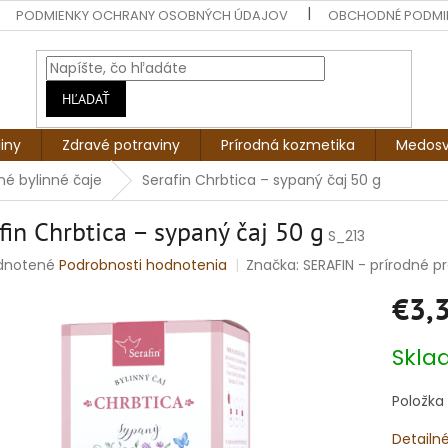
PODMIENKY OCHRANY OSOBNÝCH ÚDAJOV
OBCHODNÉ PODMI
HĽADAŤ
liny
Zdravé potraviny
Prírodná kozmetika
Medosv
é bylinné čaje
Serafin Chrbtica – sypaný čaj 50 g
fin Chrbtica – sypaný čaj 50 g
S_213
rné
dnotené
Podrobnosti hodnotenia
Značka:
SERAFIN - prírodné pro
enie
€3,
tu
Jednotko
Skla
cena:
čiek.
Položka
Detailn