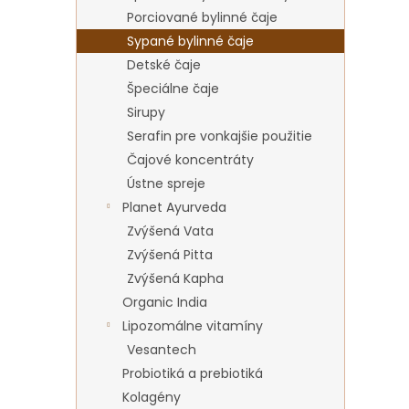
Porciované bylinné čaje
Sypané bylinné čaje
Detské čaje
Špeciálne čaje
Sirupy
Serafin pre vonkajšie použitie
Čajové koncentráty
Ústne spreje
Planet Ayurveda
Zvýšená Vata
Zvýšená Pitta
Zvýšená Kapha
Organic India
Lipozomálne vitamíny
Vesantech
Probiotiká a prebiotiká
Kolagény