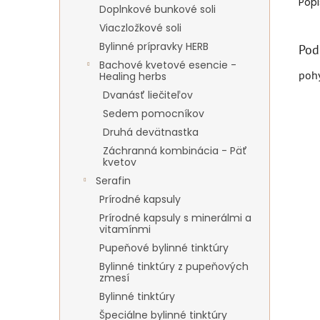
Popi
Doplnkové bunkové soli
Viaczložkové soli
Bylinné prípravky HERB
Pod
Bachové kvetové esencie -
pohy
Healing herbs
Dvanásť liečiteľov
Sedem pomocníkov
Druhá devätnastka
Záchranná kombinácia - Päť
kvetov
Serafin
Prírodné kapsuly
Prírodné kapsuly s minerálmi a
vitamínmi
Pupeňové bylinné tinktúry
Bylinné tinktúry z pupeňových
zmesí
Bylinné tinktúry
Špeciálne bylinné tinktúry