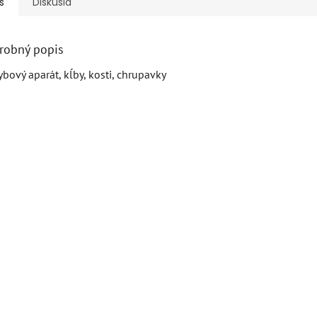
s
Diskusia
robný popis
bový aparát, kĺby, kosti, chrupavky