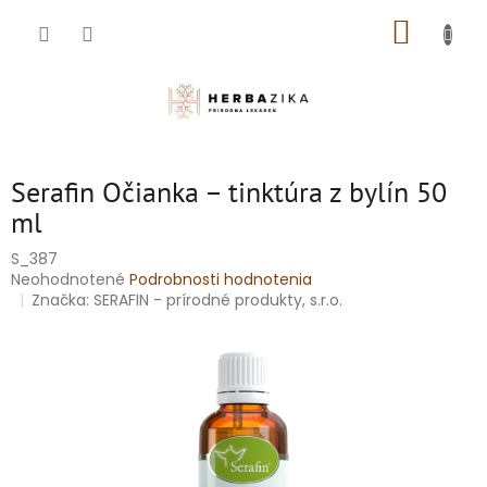
Prejsť
NÁKUP
na
obsah
KOŠÍK
Serafin Očianka – tinktúra z bylín 50
ml
S_387
Priemerné
Neohodnotené
Podrobnosti hodnotenia
hodnotenie
Značka:
SERAFIN - prírodné produkty, s.r.o.
produktu
je
0,0
z
5
hviezdičiek.