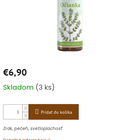
€6,90
Jednotková
Skladom
(3 ks)
cena:
Pridať do košíka
Zrak, pečeň, svetloplachosť