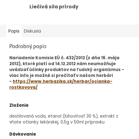
Liečivá sila prírody
Popis
Diskusia
Podrobný popis
Nariadenie Komisie EÚ č. 432/2012 (z dňa 16. mája
2012), ktoré platí od 14.12.2012 nám neumožňuje
uvádzať účinky produktov na ľudský organizmus -
viac info je možné si prečítať v našom herbári
-
https://www.herbazika.sk/herbar/ocianka-
rostkovova/
Zloženie
destilovaná voda, etanol (lúhovitosť 30 %), extrakt z
vňate očianky lekárskej, 0,5g v 50ml prípravku
Dávkovanie