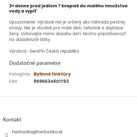
3× denne pred jedlom 7 kvapiek do malého množstva
vody a vypiť
Upozornenie: Výrobok nie je určený ako náhrada pestrej
stravy. Nie je vhodné pre malé deti, tehotné a dojčiace
ženy. Uchovajte mimo dosahu detí. Možno precitlivenosť
na obsiahnuté látky.
Výrobca- Serafín Česká republika
Dodatočné parametre
Kategória
:
Bylinné tinktúry
EAN
:
8595634801793
Z
á
p
ä
Kontakt
t
i
herbazika
@
herbazika.sk