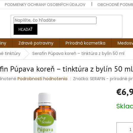
PODMIENKY OCHRANY OSOBNÝCH ÚDAJOV
OBCHODNÉ PODMI
HĽADAŤ
liny
Zdravé potraviny
Prírodná kozmetika
Medosv
né tinktúry
Serafin Púpava koreň – tinktúra z bylín 50 ml
fin Púpava koreň – tinktúra z bylín 50 ml
rné
dnotené
Podrobnosti hodnotenia
Značka:
SERAFIN - prírodné pro
enie
€6,
tu
Jednotko
Skl
cena:
čiek.