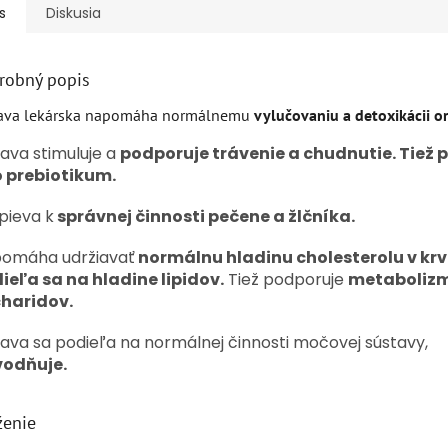
s
Diskusia
robný popis
ava lekárska napomáha normálnemu
vylučovaniu a detoxikácii 
ava stimuluje a
podporuje trávenie a chudnutie. Tiež 
 prebiotikum.
spieva k
správnej činnosti pečene a žlčníka.
omáha udržiavať
normálnu hladinu cholesterolu v krv
ieľa sa na hladine lipidov.
Tiež podporuje
metaboliz
haridov.
ava sa podieľa na normálnej činnosti močovej sústavy,
odňuje.
ženie