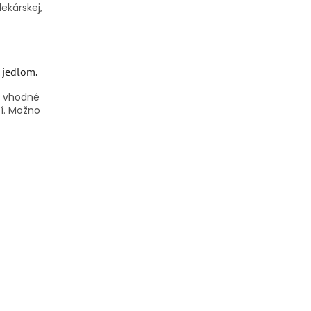
ekárskej,
 jedlom.
e vhodné
í.
Možno