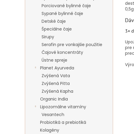
dest
Porciované bylinné čaje
0,5g
Sypané bylinné čaje
Dáv
Detské čaje
Špeciálne čaje
3× d
Sirupy
Upoz
Serafin pre vonkajšie použitie
pre 
Čajové koncentráty
prec
Ústne spreje
Výro
Planet Ayurveda
Zvýšená Vata
Zvýšená Pitta
Zvýšená Kapha
Organic India
Lipozomálne vitamíny
Vesantech
Probiotiká a prebiotiká
Kolagény