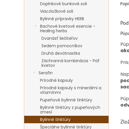
Doplnkové bunkové soli
Popi
Viaczložkové soli
Bylinné prípravky HERB
Pod
Bachové kvetové esencie -
Healing herbs
Púp
Dvanásť liečiteľov
Púp
Sedem pomocníkov
ako
Druhá devätnastka
Záchranná kombinácia - Päť
Pri
kvetov
Serafin
Nap
pod
Prírodné kapsuly
sac
Prírodné kapsuly s minerálmi a
vitamínmi
Púp
Pupeňové bylinné tinktúry
odv
Bylinné tinktúry z pupeňových
zmesí
Bylinné tinktúry
Zlo
Špeciálne bylinné tinktúry