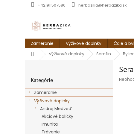
Prejsť
+421911507580
herbazika@herbazika.sk
na
obsah
Zameranie
Výživové doplnky
Čaje a by
Domov
Výživové doplnky
Serafin
Bylin
B
Sera
o
Preskočiť
č
Prieme
Neoho
Kategórie
kategórie
n
hodnot
ý
produk
Zameranie
p
je
Výživové doplnky
a
0,0
z
n
Andrej Medveď
5
e
Akciové balíčky
hviezdi
l
Imunita
Trávenie