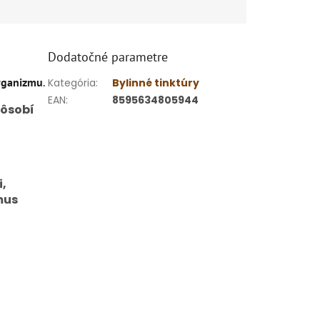
Dodatočné parametre
organizmu
.
Kategória
:
Bylinné tinktúry
EAN
:
8595634805944
pôsobí
i,
mus