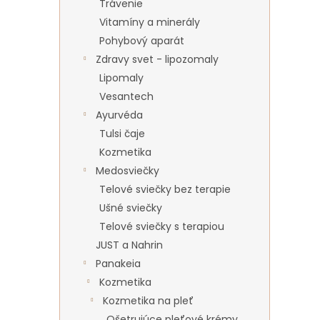
Trávenie
Vitamíny a minerály
Pohybový aparát
Zdravy svet - lipozomaly
Lipomaly
Vesantech
Ayurvéda
Tulsi čaje
Kozmetika
Medosviečky
Telové sviečky bez terapie
Ušné sviečky
Telové sviečky s terapiou
JUST a Nahrin
Panakeia
Kozmetika
Kozmetika na pleť
Ošetrujúce pleťové krémy