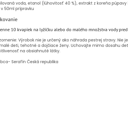
ilovaná voda, etanol (lúhovitosť 40 %), extrakt z koreňa púpavy l
 v 50ml prípravku
kovanie
enne 10 kvapiek na lyžičku alebo do malého množstva vody pred
ornenie: Výrobok nie je určený ako náhrada pestrej stravy.
Nie j
malé deti, tehotné a dojčiace ženy.
Uchovajte mimo dosahu det
itlivenosť na obsiahnuté látky.
bca- Serafín Česká republika